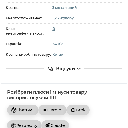
Кранік:
3 механічний
Енергоспоживання:
1,2 кВт/добу
Клас
B
енергоефективності:
Гарантія:
24 міс
Країна-виробник товару:
Китай
Відгуки
Розібрати плюси і мінуси товару
використовуючи ШІ
ChatGPT
Gemini
Grok
Perplexity
Claude