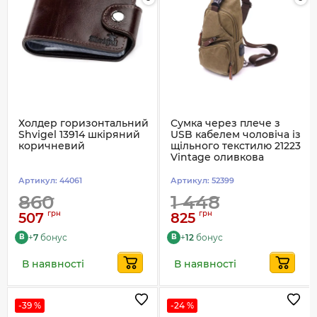
Холдер горизонтальний
Сумка через плече з
Shvigel 13914 шкіряний
USB кабелем чоловіча із
коричневий
щільного текстилю 21223
Vintage оливкова
Артикул:
44061
Артикул:
52399
860
1 448
грн
грн
507
825
+
7
бонус
+
12
бонус
B
B
В наявності
В наявності
-39 %
-24 %