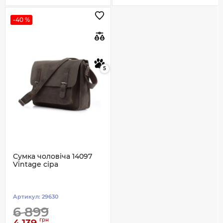
-40 %
5
Сумка чоловіча 14097
Vintage сіра
Артикул:
29630
6 899
грн
4 139