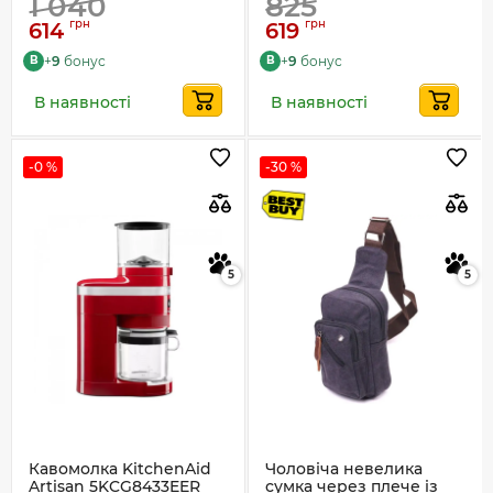
1 040
825
грн
грн
614
619
+
9
бонус
+
9
бонус
B
B
В наявності
В наявності
-0 %
-30 %
5
5
Кавомолка KitchenAid
Чоловіча невелика
Artisan 5KCG8433EER
сумка через плече із