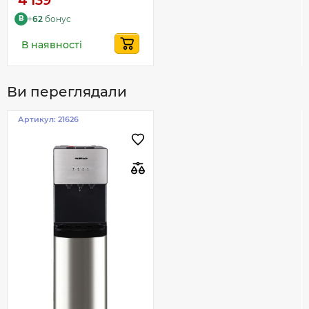
+
62
бонус
B
В наявності
Ви переглядали
Артикул:
21626