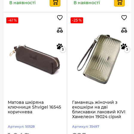
В наявності
В наявності
-41 %
-25 %
3
3
Матова шкіряна
Гаманець жіночий з
ключниця Shvigel 16545
екошкіри на дві
коричнева
блискавки лаковий KIVI
Хамелеон 19024 сірий
Артикул:
50528
Артикул:
35497