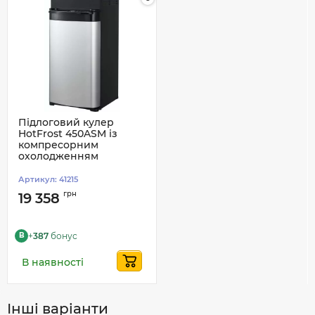
Підлоговий кулер
HotFrost 450ASM із
компресорним
охолодженням
Артикул:
41215
грн
19 358
+
387
бонус
B
В наявності
Інші варіанти