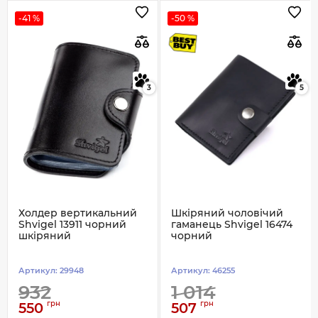
-41 %
-50 %
3
5
Холдер вертикальний
Шкіряний чоловічий
Shvigel 13911 чорний
гаманець Shvigel 16474
шкіряний
чорний
Артикул:
29948
Артикул:
46255
932
1 014
грн
грн
550
507