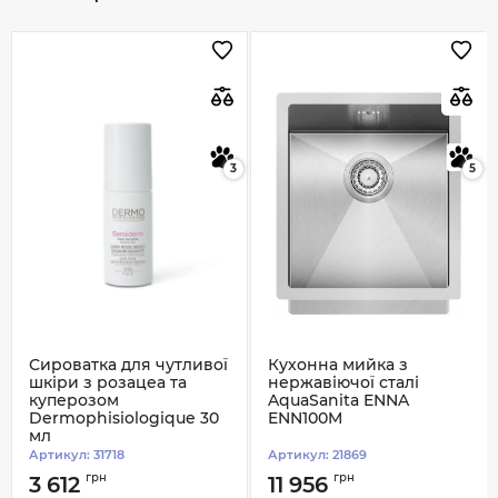
3
5
Сироватка для чутливої
Кухонна мийка з
шкіри з розацеа та
нержавіючої сталі
куперозом
AquaSanita ENNA
Dermophisiologique 30
ENN100M
мл
Артикул:
31718
Артикул:
21869
грн
грн
3 612
11 956