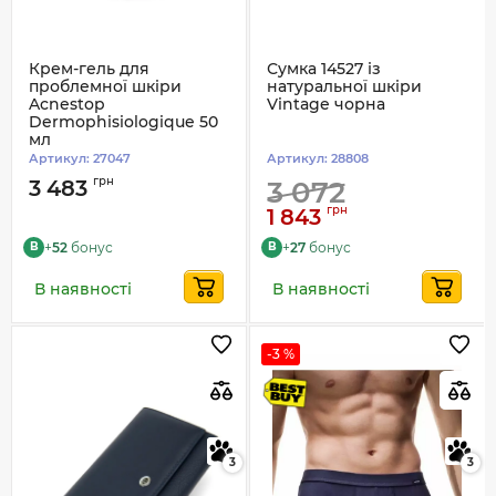
Крем-гель для
Сумка 14527 із
проблемної шкіри
натуральної шкіри
Acnestop
Vintage чорна
Dermophisiologique 50
мл
Артикул:
27047
Артикул:
28808
грн
3 483
3 072
грн
1 843
+
52
бонус
+
27
бонус
B
B
В наявності
В наявності
-3 %
3
3