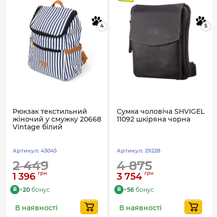
4
5
Рюкзак текстильний
Сумка чоловіча SHVIGEL
жіночий у смужку 20668
11092 шкіряна чорна
Vintage білий
Артикул:
43045
Артикул:
29228
2 449
4 875
грн
грн
1 396
3 754
+
20
бонус
+
56
бонус
B
B
В наявності
В наявності