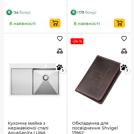
+
54
бонус
+
179
бонус
B
B
В наявності
В наявності
-24 %
5
3
Кухонна мийка з
Обкладинка для
нержавіючої сталі
посвідчення Shvigel
AquaSanita LUNA
13962