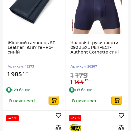
Жіночий гаманець ST
Чоловічі труси-шорти
Leather 19387 темно-
092 3.5XL PERFECT-
синій
Authent Cornette сині
Артикул:
43273
Артикул:
26267
грн
1 985
1 179
грн
1 144
+
29
бонус
+
17
бонус
B
B
В наявності
В наявності
-43 %
-23 %