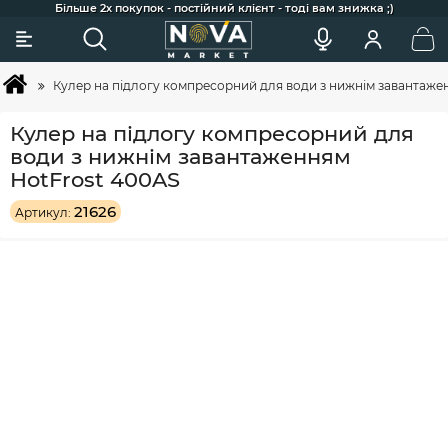
Сковорідки для індукції, гриля та щоденного готування
Більше 2х покупок - постійний клієнт - тоді вам знижка ;)
Акції та додаткові знижки для постійних клієнтів
Найкраща професійна косметика для догляду
Широкий вибір товарів та зручний підбір
Швидка доставка по Україні
Покупка товарів в кредит
Кулер на підлогу компресорний для води з нижнім завантаже
Кулер на підлогу компресорний для
води з нижнім завантаженням
HotFrost 400AS
21626
Артикул: