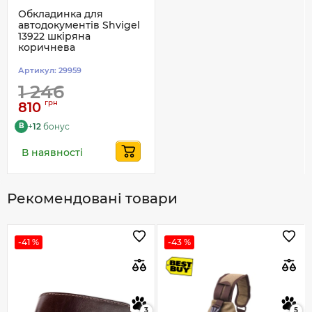
Обкладинка для
автодокументів Shvigel
13922 шкіряна
коричнева
Артикул:
29959
1 246
грн
810
+
12
бонус
B
В наявності
Рекомендовані товари
-41 %
-43 %
3
5