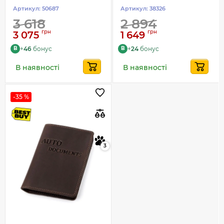
Артикул:
50687
Артикул:
38326
3 618
2 894
грн
грн
3 075
1 649
+
46
бонус
+
24
бонус
B
B
В наявності
В наявності
-35 %
3