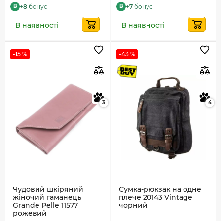
+
8
бонус
+
7
бонус
B
B
В наявності
В наявності
-15 %
-43 %
3
4
Чудовий шкіряний
Сумка-рюкзак на одне
жіночий гаманець
плече 20143 Vintage
Grande Pelle 11577
чорний
рожевий