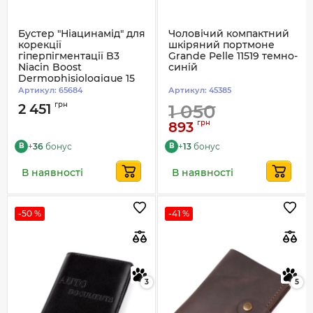
Бустер "Ніацинамід" для
Чоловічий компактний
корекції
шкіряний портмоне
гіперпігментації B3
Grande Pelle 11519 темно-
Niacin Boost
синій
Dermophisiologique 15
мл (0689)
Артикул:
65684
Артикул:
45385
грн
2 451
1 050
грн
893
+
36
бонус
+
13
бонус
B
B
В наявності
В наявності
-50 %
-41 %
3
5