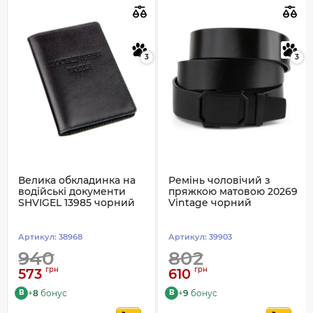
3
3
Велика обкладинка на
Ремінь чоловічий з
водійські документи
пряжкою матовою 20269
SHVIGEL 13985 чорний
Vintage чорний
Артикул:
38968
Артикул:
39903
940
802
грн
грн
573
610
+
8
бонус
+
9
бонус
B
B