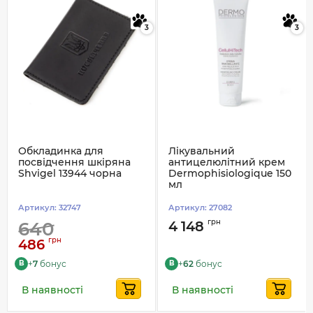
3
3
Обкладинка для
Лікувальний
посвідчення шкіряна
антицелюлітний крем
Shvigel 13944 чорна
Dermophisiologique 150
мл
Артикул:
32747
Артикул:
27082
грн
640
4 148
грн
486
+
7
бонус
+
62
бонус
B
B
В наявності
В наявності