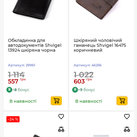
Обкладинка для
Шкіряний чоловічий
автодокументів Shvigel
гаманець Shvigel 16475
13924 шкіряна чорна
коричневий
Артикул:
29961
Артикул:
46256
1 114
1 022
грн
грн
557
603
+
8
бонус
+
9
бонус
B
B
В наявності
В наявності
-24 %