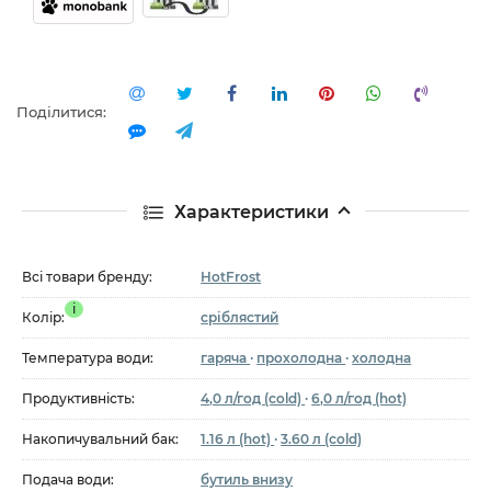
Поділитися:
Характеристики
Всі товари бренду:
HotFrost
i
Колір:
сріблястий
Температура води:
гаряча
·
прохолодна
·
холодна
Продуктивність:
4,0 л/год (cold)
·
6,0 л/год (hot)
Накопичувальний бак:
1.16 л (hot)
·
3.60 л (cold)
Подача води:
бутиль внизу