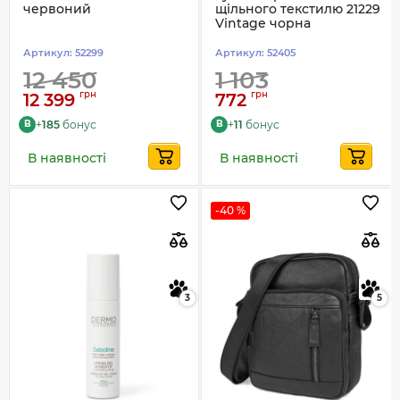
червоний
щільного текстилю 21229
Vintage чорна
Артикул:
52299
Артикул:
52405
12 450
1 103
грн
грн
12 399
772
+
185
бонус
+
11
бонус
B
B
В наявності
В наявності
-40 %
3
5