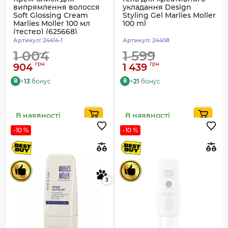
випрямлення волосся
укладання Design
Soft Glossing Cream
Styling Gel Marlies Moller
Marlies Moller 100 мл
100 ml
(тестер) (625668)
Артикул:
24414-1
Артикул:
24408
1 004
1 599
грн
грн
904
1 439
+
13
бонус
+
21
бонус
B
B
В наявності
В наявності
-10 %
-10 %
3