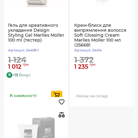
Гель для креативного
Крем-блиск для
укладання Design
випрямлення волосся
Styling Gel Marlies Moller
Soft Glossing Cream
100 ml (тестер)
Marlies Moller 100 мл
(25668)
Артикул:
24408-1
Артикул:
24414
1 124
1 372
грн
грн
1 012
1 235
+
15
бонус
B
В наявності
Немає на складі