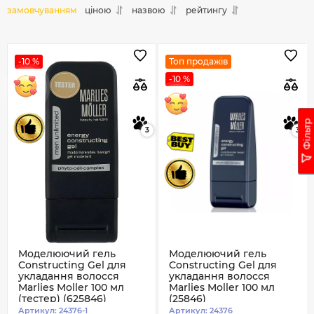
замовчуванням
ціною
назвою
рейтингу
-10 %
Топ продажів
-10 %
Фільтр
3
3
Моделюючий гель
Моделюючий гель
Constructing Gel для
Constructing Gel для
укладання волосся
укладання волосся
Marlies Moller 100 мл
Marlies Moller 100 мл
(тестер) (625846)
(25846)
Артикул:
24376-1
Артикул:
24376