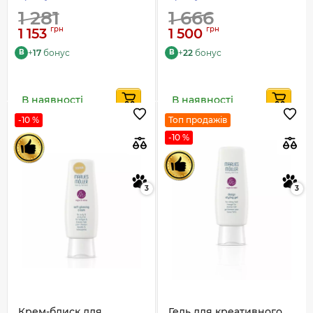
1 281
1 666
грн
грн
1 153
1 500
+
17
бонус
+
22
бонус
B
B
В наявності
В наявності
-10 %
Топ продажів
-10 %
3
3
Крем-блиск для
Гель для креативного