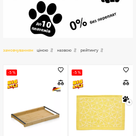
замовчуванням
ціною
назвою
рейтингу
-5 %
-5 %
4