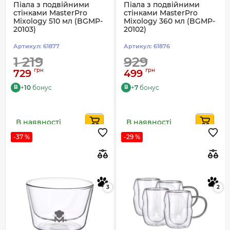
Піала з подвійними
Піала з подвійними
стінками MasterPro
стінками MasterPro
Mixology 510 мл (BGMP-
Mixology 360 мл (BGMP-
20103)
20102)
Артикул:
61877
Артикул:
61876
1 219
929
грн
грн
729
499
+
10
бонус
+
7
бонус
B
B
В наявності
В наявності
-37 %
-29 %
3
2