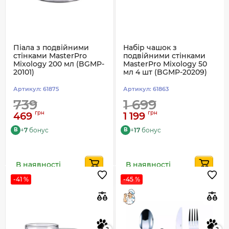
Піала з подвійними
Набір чашок з
стінками MasterPro
подвійними стінками
Mixology 200 мл (BGMP-
MasterPro Mixology 50
20101)
мл 4 шт (BGMP-20209)
Артикул:
61875
Артикул:
61863
739
1 699
грн
грн
469
1 199
+
7
бонус
+
17
бонус
B
B
В наявності
В наявності
-41 %
-45 %