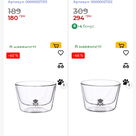
Артикул:
00000027513
Артикул:
00000027512
189
309
грн
грн
180
294
+
4
бонус
B
В наявності
В наявності
-40 %
-46 %
3
3