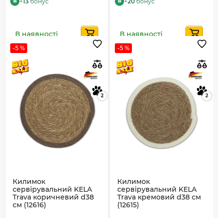
+
13
бонус
+
20
бонус
B
B
В наявності
В наявності
-5 %
-5 %
2
2
Килимок
Килимок
сервірувальний KELA
сервірувальний KELA
Trava коричневий d38
Trava кремовий d38 см
см (12616)
(12615)