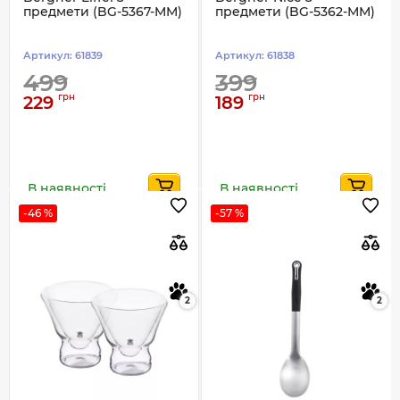
предмети (BG-5367-MM)
предмети (BG-5362-MM)
Артикул:
61839
Артикул:
61838
499
399
грн
грн
229
189
В наявності
В наявності
-46 %
-57 %
2
2