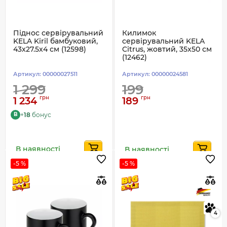
Піднос сервірувальний
Килимок
KELA Kiril бамбуковий,
сервірувальний KELA
43x27.5х4 см (12598)
Citrus, жовтий, 35x50 см
(12462)
Артикул:
00000027511
Артикул:
00000024581
1 299
199
грн
грн
1 234
189
+
18
бонус
B
В наявності
В наявності
-5 %
-5 %
4