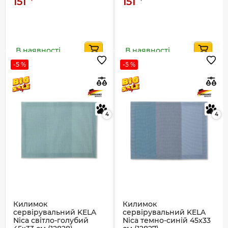
151
151
В наявності
В наявності
-5 %
-5 %
4
4
Килимок
Килимок
сервірувальний KELA
сервірувальний KELA
Nica світло-голубий
Nica темно-синій 45х33