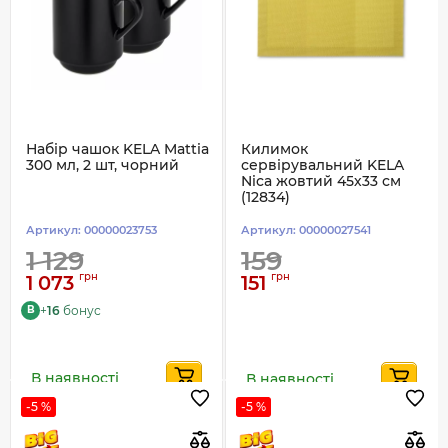
Набір чашок KELA Mattia
Килимок
300 мл, 2 шт, чорний
сервірувальний KELA
Nica жовтий 45х33 см
(12834)
Артикул:
00000023753
Артикул:
00000027541
1 129
159
грн
грн
1 073
151
+
16
бонус
B
В наявності
В наявності
-5 %
-5 %