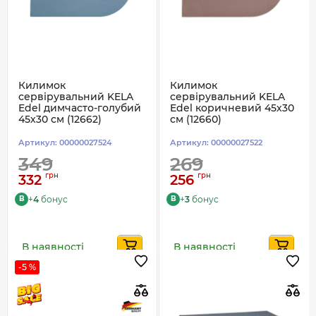
Килимок
Килимок
сервірувальний KELA
сервірувальний KELA
Edel димчасто-голубий
Edel коричневий 45х30
45х30 см (12662)
см (12660)
Артикул:
00000027524
Артикул:
00000027522
349
269
грн
грн
332
256
+
4
бонус
+
3
бонус
B
B
В наявності
В наявності
-5 %