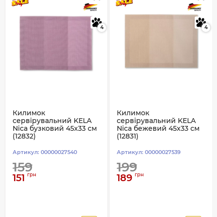
4
4
Килимок
Килимок
сервірувальний KELA
сервірувальний KELA
Nica бузковий 45х33 см
Nica бежевий 45х33 см
(12832)
(12831)
Артикул:
00000027540
Артикул:
00000027539
159
199
грн
грн
151
189