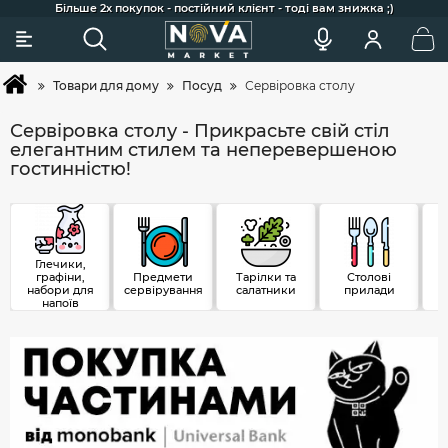
Сковорідки для індукції, гриля та щоденного готування
Більше 2х покупок - постійний клієнт - тоді вам знижка ;)
Акції та додаткові знижки для постійних клієнтів
Найкраща професійна косметика для догляду
Широкий вибір товарів та зручний підбір
Швидка доставка по Україні
Покупка товарів в кредит
Товари для дому
Посуд
Сервіровка столу
Сервіровка столу - Прикрасьте свій стіл
елегантним стилем та неперевершеною
гостинністю!
Глечики,
графіни,
Предмети
Тарілки та
Столові
набори для
сервірування
салатники
прилади
напоїв