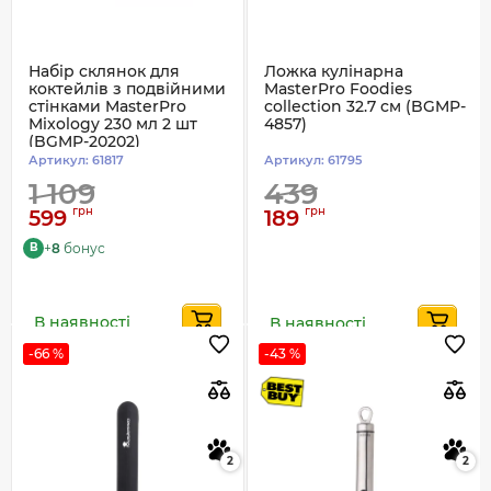
Набір склянок для
Ложка кулінарна
коктейлів з подвійними
MasterPro Foodies
стінками MasterPro
collection 32.7 см (BGMP-
Mixology 230 мл 2 шт
4857)
(BGMP-20202)
Артикул:
61817
Артикул:
61795
1 109
439
грн
грн
599
189
+
8
бонус
B
В наявності
В наявності
-66 %
-43 %
2
2