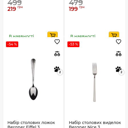
499
479
грн
грн
219
199
В наявності
В наявності
-54 %
-53 %
2
2
Набір столових ложок
Набір столових виделок
Bergner Eiffel 3
Bergner Nice 3