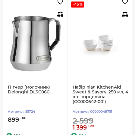
-46 %
Пітчер (молочник)
Набір піал KitchenAid
Delonghi DLSC060
Sweet & Savory, 250 мл, 4
шт, порцеляна
(CC000642-001)
Артикул:
55724
Артикул:
00000048751
грн
899
2 599
грн
1 399