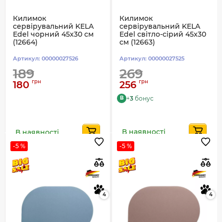
Килимок
Килимок
сервірувальний KELA
сервірувальний KELA
Edel чорний 45х30 см
Edel світло-сірий 45х30
(12664)
см (12663)
Артикул:
00000027526
Артикул:
00000027525
189
269
грн
грн
180
256
+
3
бонус
B
В наявності
В наявності
-5 %
-5 %
4
4