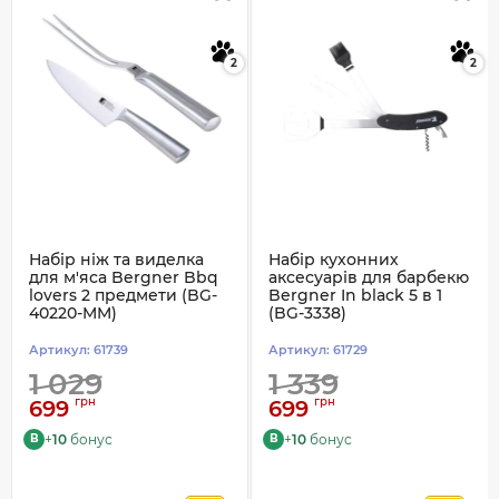
2
2
Набір ніж та виделка
Набір кухонних
для м'яса Bergner Bbq
аксесуарів для барбекю
lovers 2 предмети (BG-
Bergner In black 5 в 1
40220-MM)
(BG-3338)
Артикул:
61739
Артикул:
61729
1 029
1 339
грн
грн
699
699
+
10
бонус
+
10
бонус
B
B