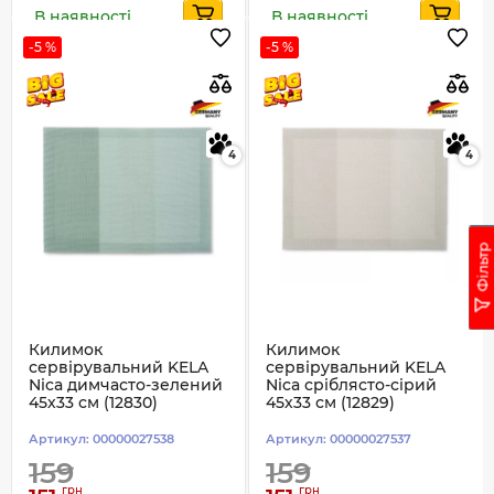
В наявності
В наявності
-5 %
-5 %
4
4
Фільтр
Килимок
Килимок
сервірувальний KELA
сервірувальний KELA
Nica димчасто-зелений
Nica сріблясто-сірий
45х33 см (12830)
45х33 см (12829)
Артикул:
00000027538
Артикул:
00000027537
159
159
грн
грн