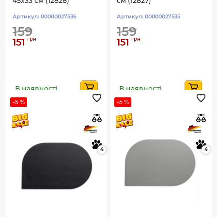
45х33 см (12828)
см (12827)
Артикул:
00000027536
Артикул:
00000027535
159
159
грн
грн
151
151
В наявності
В наявності
-5 %
-5 %
4
4