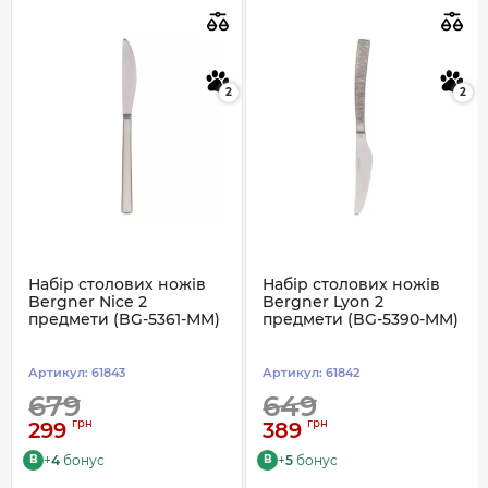
2
2
Набір столових ножів
Набір столових ножів
Bergner Nice 2
Bergner Lyon 2
предмети (BG-5361-MM)
предмети (BG-5390-MM)
Артикул:
61843
Артикул:
61842
679
649
грн
грн
299
389
+
4
бонус
+
5
бонус
B
B