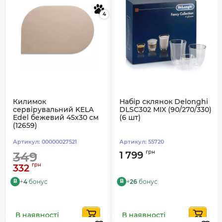
4
Килимок
Набір склянок Delonghi
сервірувальний KELA
DLSC302 MIX (90/270/330)
Edel бежевий 45х30 см
(6 шт)
(12659)
Артикул:
00000027521
Артикул:
55720
грн
349
1 799
грн
332
+
4
бонус
+
26
бонус
B
B
В наявності
В наявності