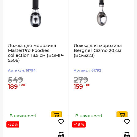
Ложка для морозива
Ложка для морозива
MasterPro Foodies
Bergner Gizmo 20 см
collection 18.5 см (BGMP-
(BG-3223)
5306)
Артикул:
61794
Артикул:
61792
549
279
грн
грн
189
159
В наявності
В наявності
-32 %
-48 %