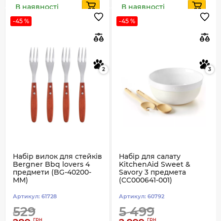
В наявності
В наявності
-45 %
-45 %
2
3
Набір вилок для стейків
Набір для салату
Bergner Bbq lovers 4
KitchenAid Sweet &
предмети (BG-40200-
Savory 3 предмета
MM)
(CC000641-001)
Артикул:
61728
Артикул:
60792
529
5 499
грн
грн