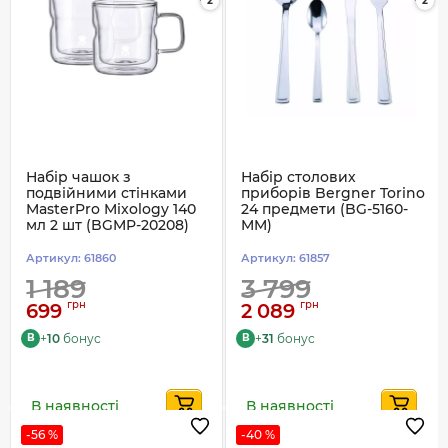
2
2
Набір чашок з
Набір столових
подвійними стінками
приборів Bergner Torino
MasterPro Mixology 140
24 предмети (BG-5160-
мл 2 шт (BGMP-20208)
MM)
Артикул:
61860
Артикул:
61857
1 189
3 799
грн
грн
699
2 089
+
10
бонус
+
31
бонус
B
B
В наявності
В наявності
-56 %
-40 %