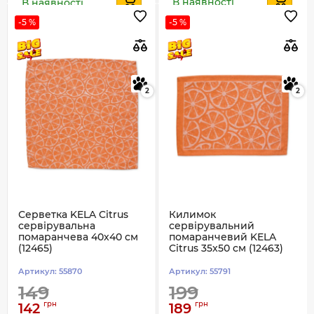
В наявності
В наявності
-5 %
-5 %
2
2
Серветка KELA Citrus
Килимок
сервірувальна
сервірувальний
помаранчева 40x40 см
помаранчевий KELA
(12465)
Citrus 35x50 см (12463)
Артикул:
55870
Артикул:
55791
149
199
грн
грн
142
189