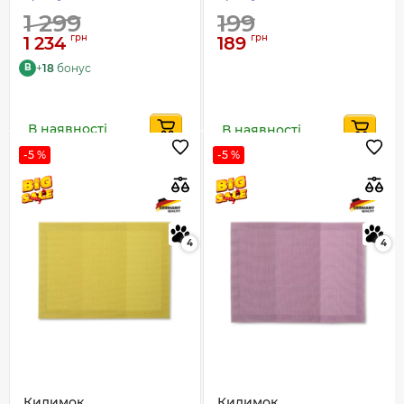
1 299
199
грн
грн
1 234
189
+
18
бонус
B
В наявності
В наявності
-5 %
-5 %
4
4
Килимок
Килимок