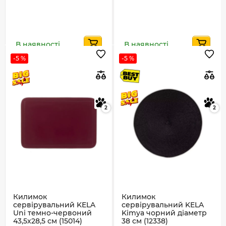
В наявності
В наявності
-5 %
-5 %
2
2
Килимок
Килимок
сервірувальний KELA
сервірувальний KELA
Uni темно-червоний
Kimya чорний діаметр
43,5х28,5 см (15014)
38 см (12338)