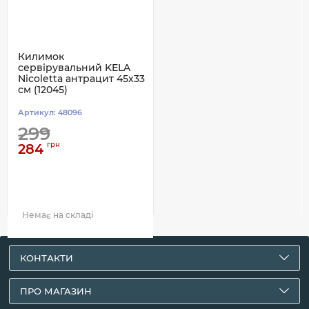
Килимок
сервірувальний KELA
Nicoletta антрацит 45х33
см (12045)
Артикул:
48096
299
грн
284
Немає на складі
КОНТАКТИ
ПРО МАГАЗИН