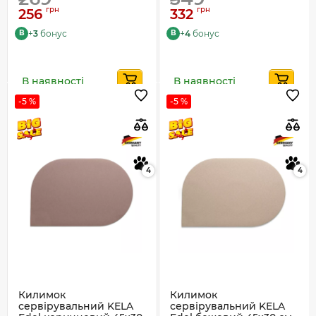
грн
грн
256
332
+
3
бонус
+
4
бонус
B
B
В наявності
В наявності
-5 %
-5 %
4
4
Килимок
Килимок
сервірувальний KELA
сервірувальний KELA