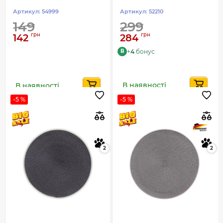
Артикул:
54999
Артикул:
52210
149
299
грн
грн
142
284
+
4
бонус
B
В наявності
В наявності
-5 %
-5 %
2
2