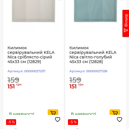
Фільтр
Килимок
Килимок
сервірувальний KELA
сервірувальний KELA
Nica сріблясто-сірий
Nica світло-голубий
45х33 см (12829)
45х33 см (12828)
Артикул:
00000027537
Артикул:
00000027536
159
159
грн
грн
151
151
В наявності
В наявності
-5 %
-5 %