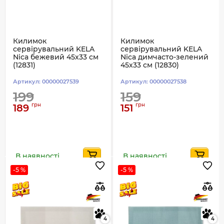
Килимок
Килимок
сервірувальний KELA
сервірувальний KELA
Nica бежевий 45х33 см
Nica димчасто-зелений
(12831)
45х33 см (12830)
Артикул:
00000027539
Артикул:
00000027538
199
159
грн
грн
189
151
В наявності
В наявності
-5 %
-5 %
4
4