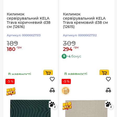
Килимок
Килимок
сервірувальний KELA
сервірувальний KELA
Trava коричневий d38
Trava кремовий d38 см
см (12616)
(12615)
Артикул:
00000027513
Артикул:
00000027512
189
309
грн
грн
180
294
+
4
бонус
B
В наявності
В наявності
-5 %
-5 %
2
2