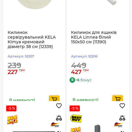
Килимок
Килимок для ящиків
сервірувальний KELA
KELA Linnea білий
Kimya кремовий
150х50 см (11390)
діаметр 38 см (12339)
Артикул:
52207
Артикул:
52206
239
449
грн
грн
227
427
+
6
бонус
B
В наявності
В наявності
-5 %
-5 %