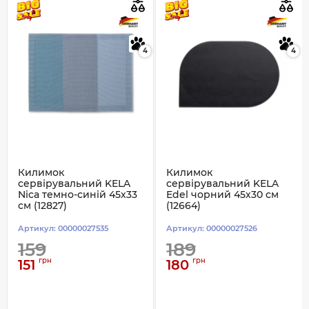
4
4
Килимок
Килимок
сервірувальний KELA
сервірувальний KELA
Nica темно-синій 45х33
Edel чорний 45х30 см
см (12827)
(12664)
Артикул:
00000027535
Артикул:
00000027526
159
189
грн
грн
151
180