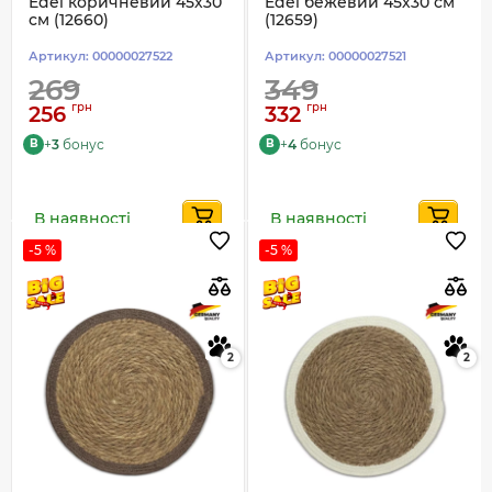
Edel коричневий 45х30
Edel бежевий 45х30 см
см (12660)
(12659)
Артикул:
00000027522
Артикул:
00000027521
269
349
грн
грн
256
332
+
3
бонус
+
4
бонус
B
B
В наявності
В наявності
-5 %
-5 %
2
2