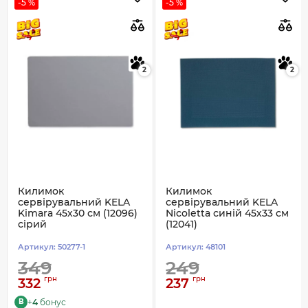
-5 %
-5 %
2
2
Килимок
Килимок
сервірувальний KELA
сервірувальний KELA
Kimara 45х30 см (12096)
Nicoletta синій 45х33 см
сірий
(12041)
Артикул:
50277-1
Артикул:
48101
349
249
грн
грн
332
237
+
4
бонус
B