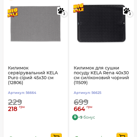
2
2
Килимок
Килимок для сушки
сервірувальний KELA
посуду KELA Rena 40х30
Puro сірий 45х30 см
см силіконовий чорний
(12806)
(11509)
Артикул:
56664
Артикул:
56625
229
699
грн
грн
218
664
+
9
бонус
B