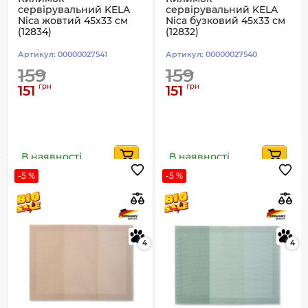
сервірувальний KELA
сервірувальний KELA
Nica жовтий 45х33 см
Nica бузковий 45х33 см
(12834)
(12832)
Артикул:
00000027541
Артикул:
00000027540
159
159
грн
грн
151
151
В наявності
В наявності
-5 %
-5 %
4
4