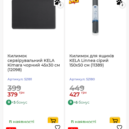
2
2
Килимок
Килимок для ящиків
сервірувальний KELA
KELA Linnea сірий
Kimara чорний 45х30 см
150х50 см (11389)
(12098)
Артикул:
52181
Артикул:
52180
399
449
грн
грн
379
427
+
5
бонус
+
6
бонус
B
B
В наявності
В наявності