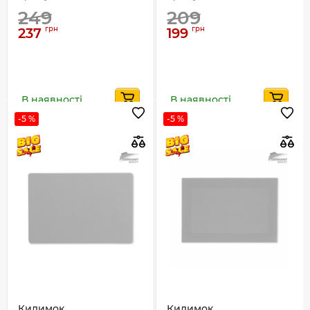
249
209
грн
грн
237
199
В наявності
В наявності
-5 %
-5 %
Килимок
Килимок