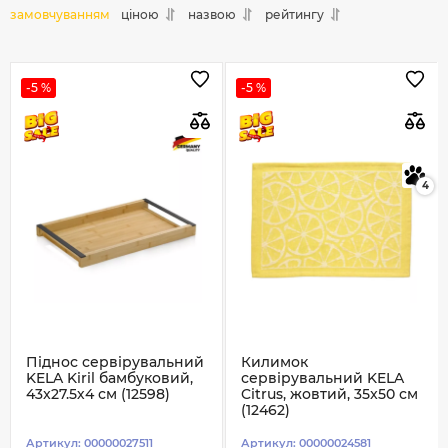
замовчуванням
ціною
назвою
рейтингу
-5 %
-5 %
4
Піднос сервірувальний
Килимок
KELA Kiril бамбуковий,
сервірувальний KELA
43x27.5х4 см (12598)
Citrus, жовтий, 35x50 см
(12462)
Артикул:
00000027511
Артикул:
00000024581