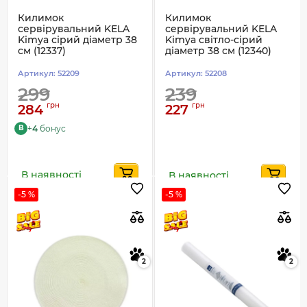
Килимок
Килимок
сервірувальний KELA
сервірувальний KELA
Kimya сірий діаметр 38
Kimya світло-сірий
см (12337)
діаметр 38 см (12340)
Артикул:
52209
Артикул:
52208
299
239
грн
грн
284
227
+
4
бонус
B
В наявності
В наявності
-5 %
-5 %
2
2