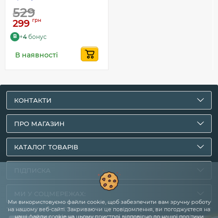
529
грн
299
+
4
бонус
B
В наявності
КОНТАКТИ
ПРО МАГАЗИН
КАТАЛОГ ТОВАРІВ
ПІДПИСКА
МИ У СОЦМЕРЕЖАХ:
Ми використовуємо файли cookie, щоб забезпечити вам зручну роботу
на нашому веб-сайті. Закриваючи це повідомлення, ви погоджуєтеся на
наші файли cookie на цьому пристрої відповідно до нашої політики