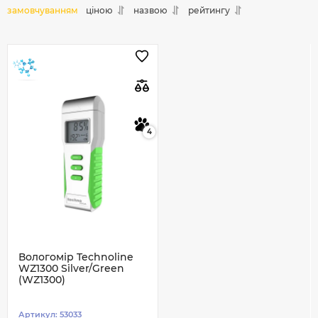
замовчуванням
ціною
назвою
рейтингу
4
Вологомір Technoline
WZ1300 Silver/Green
(WZ1300)
Артикул:
53033