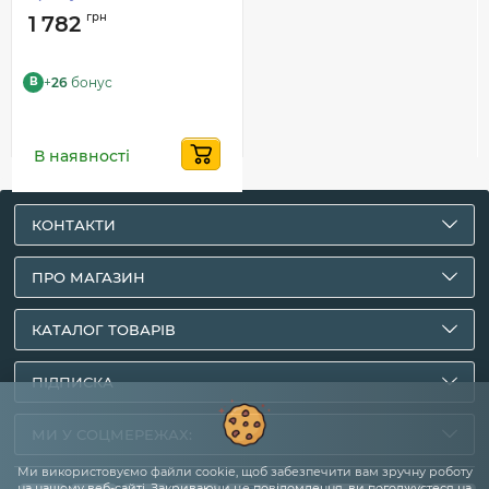
грн
1 782
+
26
бонус
B
В наявності
КОНТАКТИ
ПРО МАГАЗИН
КАТАЛОГ ТОВАРІВ
ПІДПИСКА
МИ У СОЦМЕРЕЖАХ:
Ми використовуємо файли cookie, щоб забезпечити вам зручну роботу
на нашому веб-сайті. Закриваючи це повідомлення, ви погоджуєтеся на