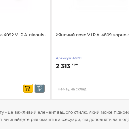
 4092 V.I.P.A. півонія-
Жіночий пояс V.I.P.A. 4809 чорно
Артикул:
43691
грн
2 313
Немає на складі
гу - це важливий елемент вашого стилю, який може підкрес
ви знайдете різноманітні аксесуари, які доповнять ваш одяг