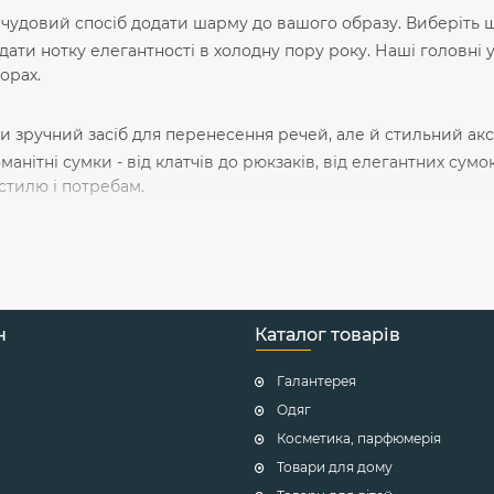
 чудовий спосіб додати шарму до вашого образу. Виберіть ш
дати нотку елегантності в холодну пору року. Наші головні у
ьорах.
ьки зручний засіб для перенесення речей, але й стильний а
манітні сумки - від клатчів до рюкзаків, від елегантних су
стилю і потребам.
ільки засіб захисту очей від сонця, але й модний аксесуар, 
яри - від класичних моделей до сміливих і ексцентричних. Ви
н
Каталог товарів
и - це елементи, які змінюють звичайну сорочку або костюм 
Галантерея
у, яка відповідає вашому стилю і події, на яку ви йдете. У 
люнків і матеріалів. Виберіть той, який підкреслить вашу і
Одяг
Косметика, парфюмерія
частина вашого образу, яка може змінити ваш стиль і зроби
Товари для дому