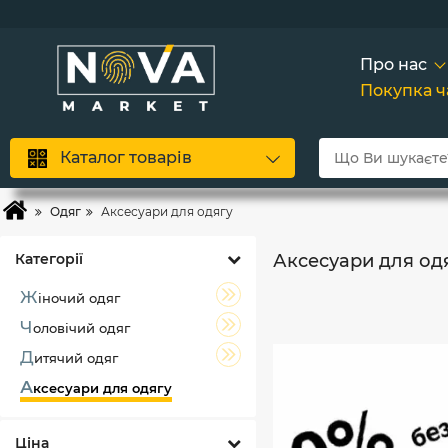
Більш
Сков
А
Про нас
Покупка 
Каталог товарів
Одяг
Аксесуари для одягу
Категорії
Аксесуари для одя
Ж
іночий одяг
Ч
оловічий одяг
Д
итячий одяг
А
ксесуари для одягу
Ціна