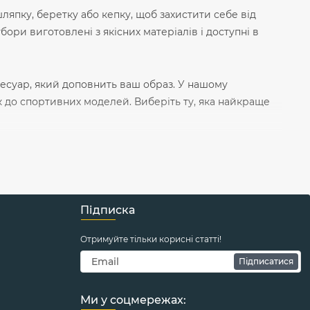
ляпку, беретку або кепку, щоб захистити себе від
бори виготовлені з якісних матеріалів і доступні в
ксесуар, який доповнить ваш образ. У нашому
мок до спортивних моделей. Виберіть ту, яка найкраще
який додасть вам шарму і стилю. У нашому асортименті
беріть ті, які підкреслять ваш образ і додадуть йому
Підписка
і роблять їх більш елегантними і стильними. Виберіть
Отримуйте тільки корисні статті!
нашому асортименті ви знайдете галстуки і краватки
ндивідуальність і додасть шарму до вашого вигляду.
Підписатися
ти його більш елегантним або спортивним. Виберіть
Ми у соцмережах: