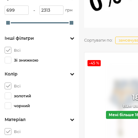
-
грн
Інші фільтри
Сортувати по:
замовчув
Всі
Зі знижкою
-45 %
Колір
Всі
1
золотий
чорний
Вам вж
Мені більше 1
Матеріал
Всі