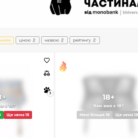
анням
ціною
назвою
рейтингу
3
8+
18+
е є 18?
Вам вже є 18?
8
Ще нема 18
Мені більше 18
Ще нема 18