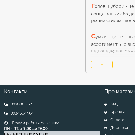
Г
оловні убори - це
сонця влітку або до
різних стилях і кол
С
умки - це не тіл
асортименті є різно
відповідає вашому 
+
О
куляри - це не т
є різноманітні окул
індивідуальності.
Контакти
Про магази
Г
алстуки і краватк
0970001232
Акції
галстук або краватк
різних кольорів, ма
Бренди
0934604464
Оплата
Режим роботи магазину:
В
зуття - важлива 
Доставка
ПН - ПТ: з 9:00 до 19:00
СБ - НД: з 11.00 до 15.00