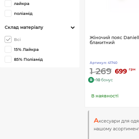
лайкра
поліамід
Склад матеріалу
Жіночий пояс Daniella
Всі
блакитний
15% Лайкра
85% Поліамід
Артикул:
41740
1 269
грн
699
+
10
бонус
B
В наявності
А
ксесуари для одя
нашому асортименті 