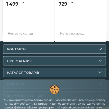
грн
грн
1 499
729
Немає на складі
Немає на складі
КОНТАКТИ
ПРО МАГАЗИН
КАТАЛОГ ТОВАРІВ
ПІДПИСКА
МИ У СОЦМЕРЕЖАХ:
Ми використовуємо файли cookie, щоб забезпечити вам зручну роботу
на нашому веб-сайті. Закриваючи це повідомлення, ви погоджуєтеся на
наші файли cookie на цьому пристрої відповідно до нашої політики