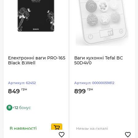
Електронні ваги PRO-165
Ваги кухонні Tefal BC
Black B.Well
50D4V0
Артикул:
62452
Артикул:
00000059812
грн
грн
849
899
+
12
бонус
B
В наявності
Немає на складі