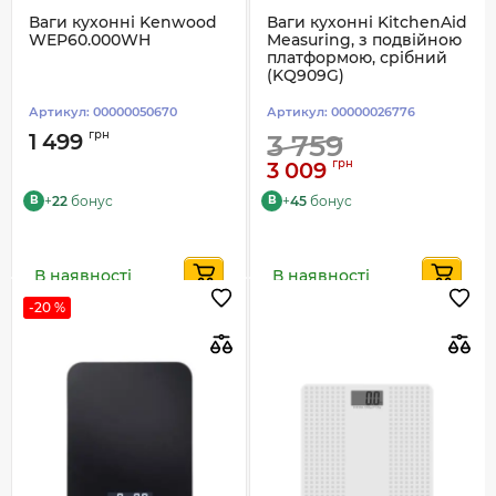
Ваги кухонні Kenwood
Ваги кухонні KitchenAid
WEP60.000WH
Measuring, з подвійною
платформою, срібний
(KQ909G)
Артикул:
00000050670
Артикул:
00000026776
грн
1 499
3 759
грн
3 009
+
22
бонус
+
45
бонус
B
B
В наявності
В наявності
-20 %