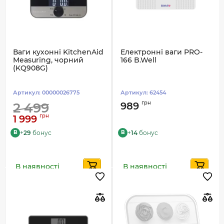
Ваги кухонні KitchenAid
Електронні ваги PRO-
Measuring, чорний
166 B.Well
(KQ908G)
Артикул:
00000026775
Артикул:
62454
грн
2 499
989
грн
1 999
+
29
бонус
+
14
бонус
B
B
В наявності
В наявності