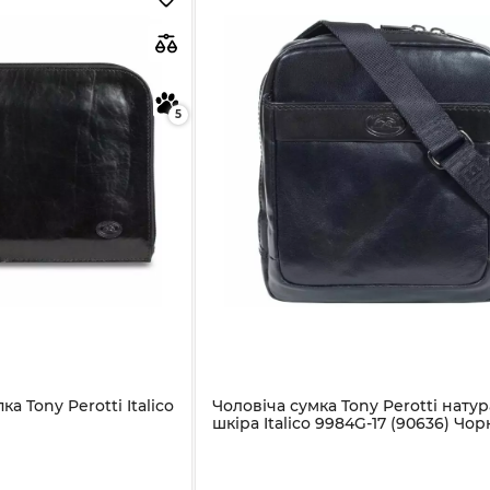
5
а Tony Perotti Italico
Чоловіча сумка Tony Perotti нату
шкіра Italico 9984G-17 (90636) Чор