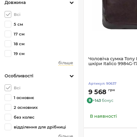
Довжина
Всі
5 см
17 см
18 см
19 см
Чоловіча сумка Tony 
більше
шкіри Italico 9984G-
Особливості
Артикул:
90637
Всі
грн
9 568
1 основнє
+
143
бонус
B
2 основних
В наявності
без колес
відділення для дрібниці
більше