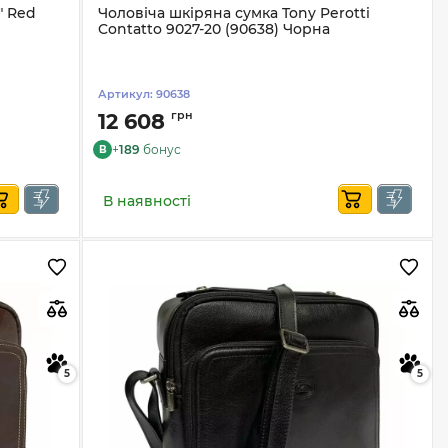
" Red
Чоловіча шкіряна сумка Tony Perotti
Contatto 9027-20 (90638) Чорна
Артикул:
90638
грн
12 608
+
189
бонус
B
В наявності
5
5