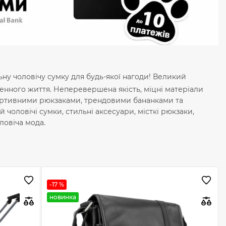
ьну чоловічу сумку для будь-якої нагоди! Великий
енного життя. Неперевершена якість, міцні матеріали
портивними рюкзаками, трендовими бананками та
чоловічі сумки, стильні аксесуари, місткі рюкзаки,
ловіча мода.
-17 %
новинка