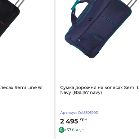
лесах Semi Line 61
Сумка дорожня на колесах Semi L
Navy (BSL157 navy)
Артикул:
DAS303993
грн
2 495
+
37
бонус
B