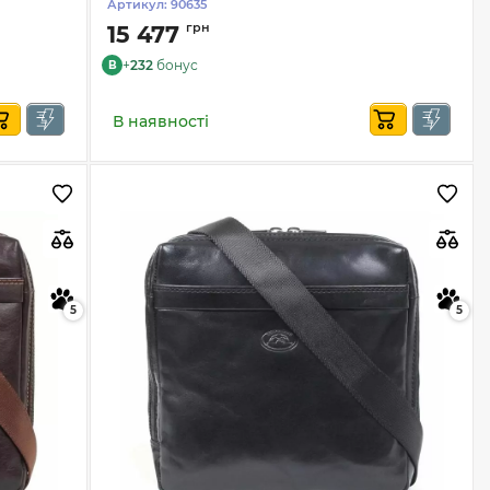
Артикул:
90635
грн
15 477
+
232
бонус
B
В наявності
5
5