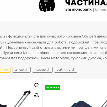
тиль і функціональність для сучасного чоловіка Обирай ідеал
функціональних аксесуарів для роботи, подорожей і повсякд
айн. Персоналізуй свій стиль з класичними портфелями, с
 Шукай своє ідеальне рішення серед ексклюзивних колекцій 
 сумки для подорожей, якісні матеріали, сучасний дизайн, чо
анням
ціною
назвою
рейтингу
новинка