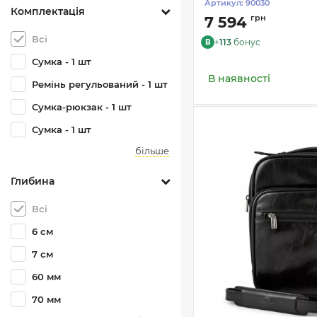
Артикул:
90030
Комплектація
грн
7 594
Всі
+
113
бонус
B
Сумка - 1 шт
В наявності
Ремінь регульований - 1 шт
Сумка-рюкзак - 1 шт
Сумка - 1 шт
більше
Глибина
Всі
6 см
7 см
60 мм
70 мм