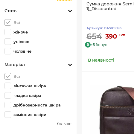
Сумка дорожня Semi L
1)_Discounted
Стать
Всі
Артикул:
DAS101093
жіноче
654
грн
390
унісекс
+
5
бонус
B
чоловіче
В наявності
Матеріал
Всі
вінтажна шкіра
гладка шкіра
дрібнозерниста шкіра
замінник шкіри
більше