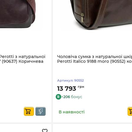
Perotti з натуральної
Чоловіча сумка з натуральної шкі
17 (90637) Коричнева
Perotti Italico 9188 moro (90552) 
Артикул:
90552
грн
13 793
+
206
бонус
B
В наявності