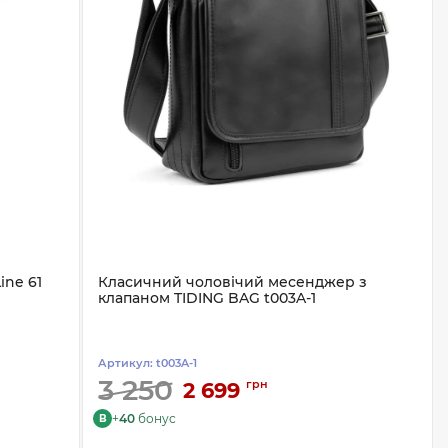
ine 61
Класичний чоловічий месенджер з
клапаном TIDING BAG t003A-1
Артикул:
t003A-1
3 250
грн
2 699
+
40
бонус
B