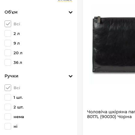
Об'єм
Всі
2 л
9 л
20 л
36 л
Ручки
Всі
1 шт.
2 шт.
Чоловіча шкіряна папк
8017L (90030) Чорна
нема
ні