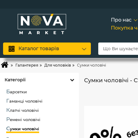
Більш
Сков
А
Про нас
Покупка 
Каталог товарів
Галантерея
Для чоловіків
Сумки чоловічі
Категорії
Сумки чоловічі - 
Б
арсетки
Г
аманці чоловічі
К
латчі чоловічі
Р
емені чоловічі
С
умки чоловічі