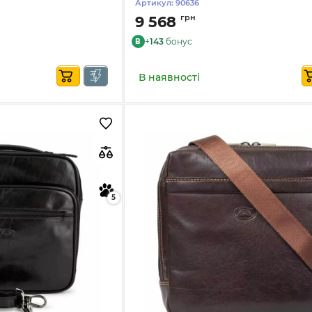
Артикул:
90636
грн
9 568
+
143
бонус
B
В наявності
5