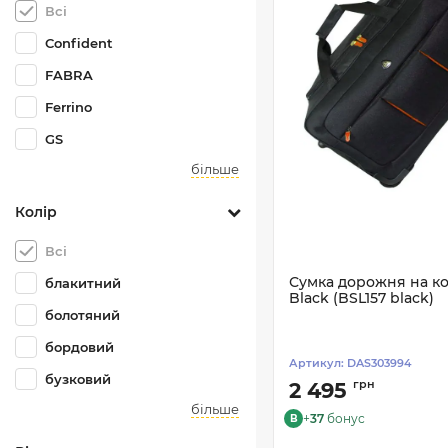
Всі
Confident
FABRA
Ferrino
GS
більше
Колір
Всі
Сумка дорожня на ко
блакитний
Black (BSL157 black)
болотяний
бордовий
Артикул:
DAS303994
бузковий
грн
2 495
більше
+
37
бонус
B