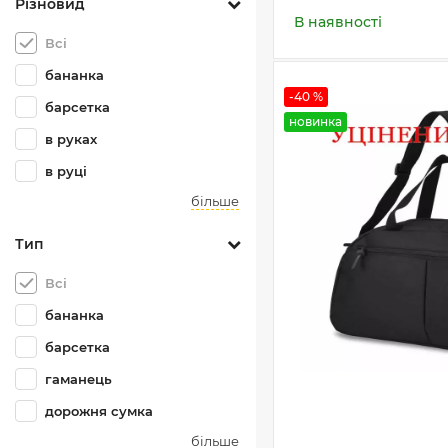
Різновид
В наявності
Всі
бананка
-40 %
барсетка
новинка
в руках
в руці
більше
Тип
Всі
бананка
барсетка
гаманець
дорожня сумка
більше