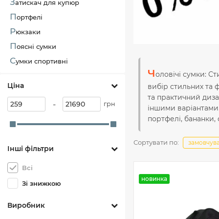
З
атискач для купюр
П
ортфелі
Р
юкзаки
П
оясні сумки
С
умки спортивні
Ч
оловічі сумки: С
Ціна
вибір стильних та 
та практичний диз
-
грн
іншими варіантами.
портфелі, бананки,
Сортувати по:
замовчув
Інші фільтри
Всі
новинка
Зі знижкою
Виробник