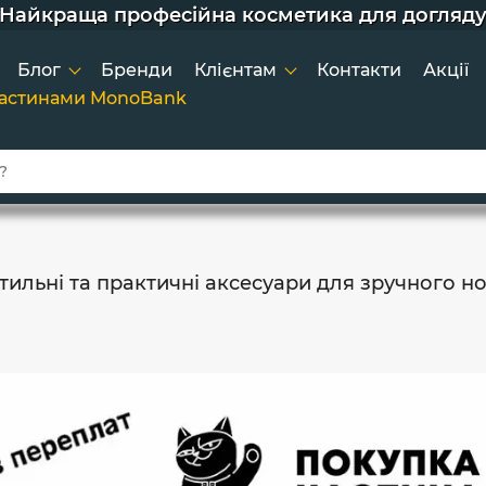
е 2х покупок - постійний клієнт - тоді вам зни
орідки для індукції, гриля та щоденного готу
кції та додаткові знижки для постійних клієнт
Найкраща професійна косметика для догляд
Широкий вибір товарів та зручний підбір
Швидка доставка по Україні
Покупка товарів в кредит
Блог
Бренди
Клієнтам
Контакти
Акції
частинами MonoBank
Стильні та практичні аксесуари для зручного 