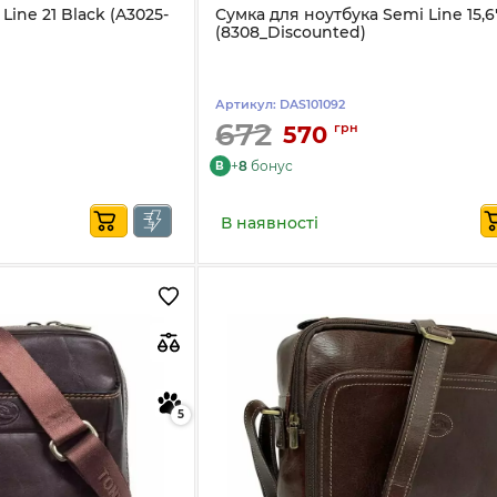
ine 21 Black (A3025-
Сумка для ноутбука Semi Line 15,6
(8308_Discounted)
Артикул:
DAS101092
672
грн
570
+
8
бонус
B
В наявності
5