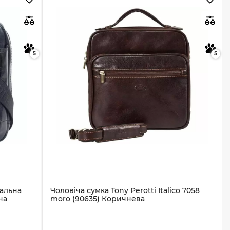
5
5
ральна
Чоловіча сумка Tony Perotti Italico 7058
на
moro (90635) Коричнева