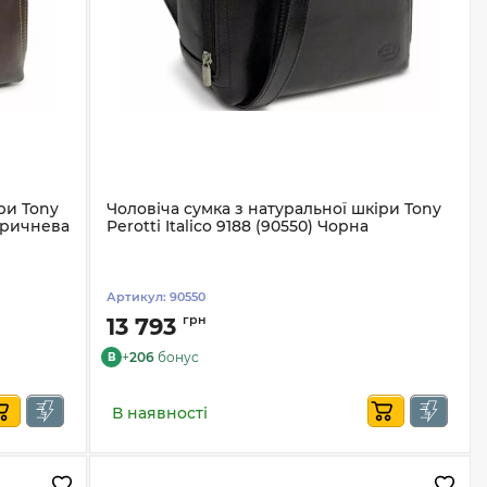
ри Tony
Чоловіча сумка з натуральної шкіри Tony
коричнева
Perotti Italico 9188 (90550) Чорна
Артикул:
90550
грн
13 793
+
206
бонус
B
В наявності