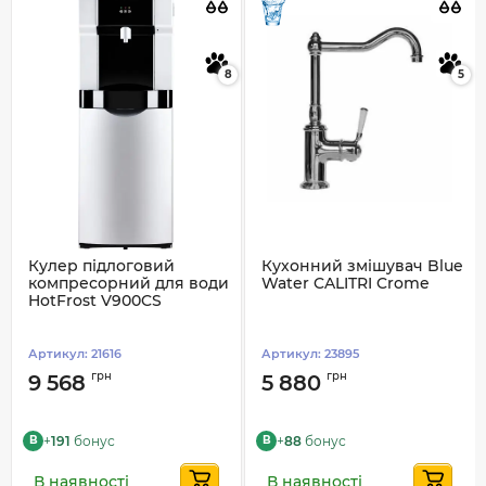
8
5
Кулер підлоговий
Кухонний змішувач Blue
компресорний для води
Water CALITRI Crome
HotFrost V900CS
Артикул:
21616
Артикул:
23895
грн
грн
9 568
5 880
+
191
бонус
+
88
бонус
B
B
В наявності
В наявності