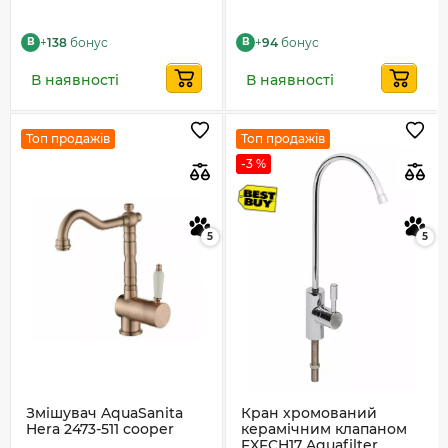
+
138
бонус
+
94
бонус
B
B
В наявності
В наявності
Топ продажів
Топ продажів
-3 %
5
5
Змішувач AquaSanita
Кран хромований
Hera 2473-511 cooper
керамічним клапаном
FXFCH17 Aquafilter