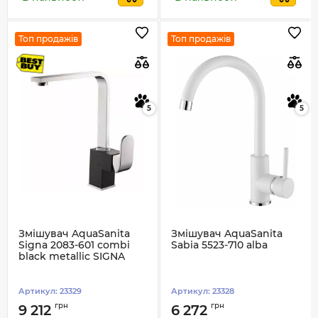
Топ продажів
Топ продажів
5
5
Змішувач AquaSanita
Змішувач AquaSanita
Signa 2083-601 combi
Sabia 5523-710 alba
black metallic SIGNA
Артикул:
23329
Артикул:
23328
грн
грн
9 212
6 272