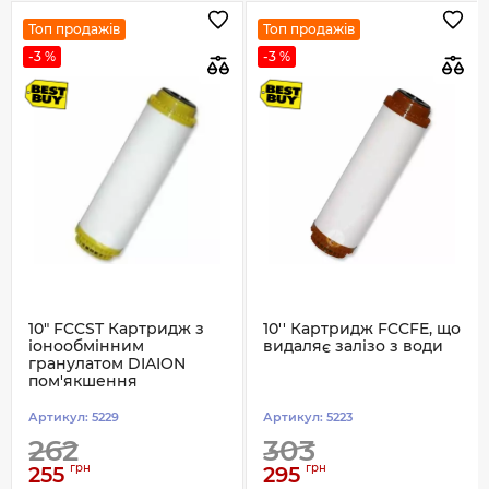
Топ продажів
Топ продажів
-3 %
-3 %
10" FCCST Картридж з
10'' Картридж FCCFE, що
іонообмінним
видаляє залізо з води
гранулатом DIAION
пом'якшення
Артикул:
5229
Артикул:
5223
262
303
грн
грн
255
295