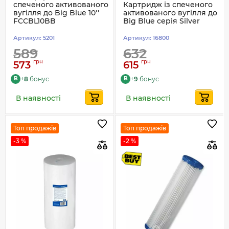
спеченого активованого
Картридж із спеченого
вугілля до Big Blue 10''
активованого вугілля до
FCCBL10BB
Big Blue серія Silver
Артикул:
5201
Артикул:
16800
589
632
грн
грн
573
615
+
8
бонус
+
9
бонус
B
B
В наявності
В наявності
Топ продажів
Топ продажів
-3 %
-2 %