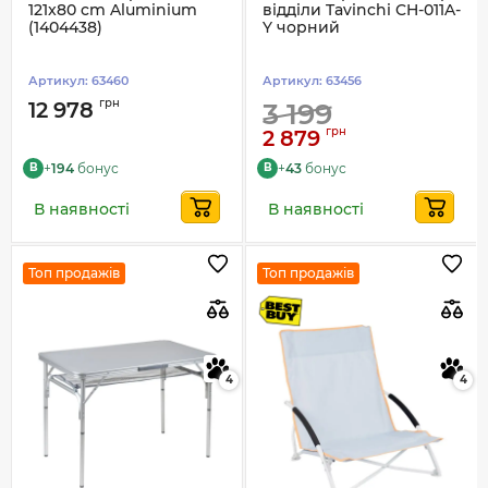
121x80 cm Aluminium
відділи Tavinchi CH-011A-
(1404438)
Y чорний
Артикул:
63460
Артикул:
63456
грн
12 978
3 199
грн
2 879
+
194
бонус
+
43
бонус
B
B
В наявності
В наявності
Топ продажів
Топ продажів
4
4