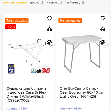
замовчуванням
ціною
назвою
рейтингу
Топ продажів
Топ продажів
-40 %
3
4
Сушарка для білизни
Стіл Bo-Camp Camp-
підлогова Casa Si Flex
Gear Economy 60x40 cm
Dry 4in1 White/Black
Light Grey (1404425)
(CS92970002)
Артикул:
65641
Артикул:
63464