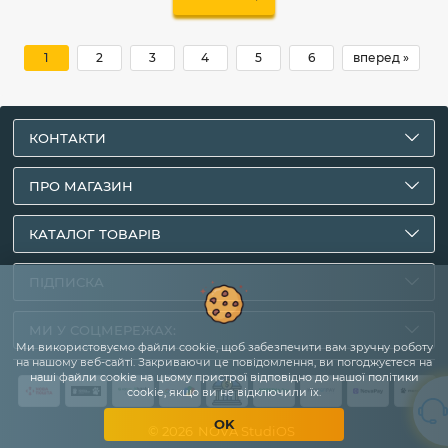
1
2
3
4
5
6
вперед »
КОНТАКТИ
ПРО МАГАЗИН
КАТАЛОГ ТОВАРІВ
ПІДПИСКА
МИ У СОЦМЕРЕЖАХ:
Ми використовуємо файли cookie, щоб забезпечити вам зручну роботу
на нашому веб-сайті. Закриваючи це повідомлення, ви погоджуєтеся на
наші файли cookie на цьому пристрої відповідно до нашої політики
cookie, якщо ви не відключили їх.
OK
© 2026
NOVA StudiOS