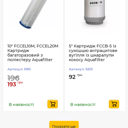
10" FCCEL10M, FCCEL20M
5" Картридж FCCB-5 із
Картридж
сумішшю антрацитове
багаторазовий з
вугілля із шкаралупи
поліестеру Aquafilter
кокосу Aquafilter
Артикул:
5183
Артикул:
5203
грн
196
92
грн
193
В наявності
В наявності
Показати ще