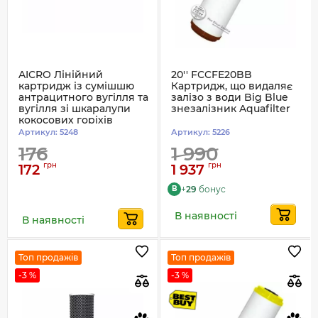
AICRO Лінійний
20'' FCCFE20BB
картридж із сумішшю
Картридж, що видаляє
антрацитного вугілля та
залізо з води Big Blue
вугілля зі шкаралупи
знезалізник Aquafilter
кокосових горіхів
Артикул:
5248
Артикул:
5226
176
1 990
грн
грн
172
1 937
+
29
бонус
B
В наявності
В наявності
Топ продажів
Топ продажів
-3 %
-3 %