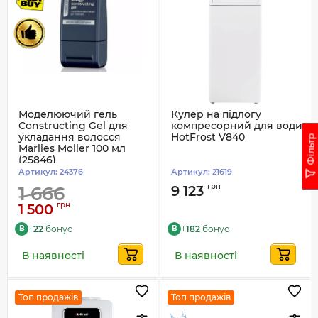
Моделюючий гель
Кулер на підлогу
Constructing Gel для
компресорний для води
укладання волосся
HotFrost V840
Фільтр
Marlies Moller 100 мл
(25846)
Артикул:
24376
Артикул:
21619
грн
1 666
9 123
грн
1 500
+
22
бонус
+
182
бонус
B
B
В наявності
В наявності
Топ продажів
Топ продажів