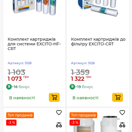
Комплект картриджів
Комплект картриджів до
для системи EXCITO-HF-
фільтру EXCITO-CRT
CRT
Артикул:
5128
Артикул:
5126
1 103
1 359
грн
грн
1 073
1 322
+
16
бонус
+
19
бонус
B
B
В наявності
В наявності
Топ продажів
Топ продажів
-3 %
-3 %