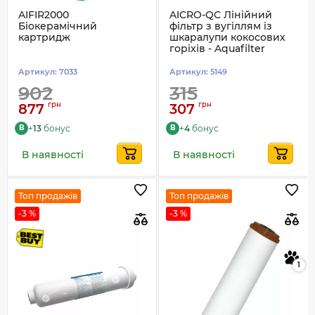
AIFIR2000
AICRO-QC Лінійний
Біокерамічний
фільтр з вугіллям із
картридж
шкаралупи кокосових
горіхів - Aquafilter
Артикул:
7033
Артикул:
5149
902
315
грн
грн
877
307
+
13
бонус
+
4
бонус
B
B
В наявності
В наявності
Топ продажів
Топ продажів
-3 %
-3 %
1