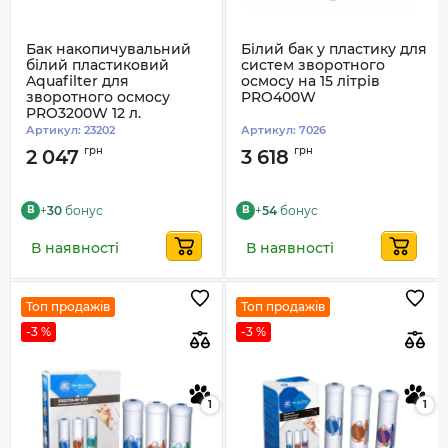
Бак накопичувальний
Білий бак у пластику для
білий пластиковий
систем зворотного
Aquafilter для
осмосу на 15 літрів
зворотного осмосу
PRO400W
PRO3200W 12 л.
Артикул:
23202
Артикул:
7026
грн
грн
2 047
3 618
+
30
бонус
+
54
бонус
B
B
В наявності
В наявності
Топ продажів
Топ продажів
-3 %
-3 %
1
1