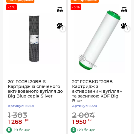
-3 %
-3 %
1
1
20" FCCBL20BB-S
20" FCCBKDF20BB
Картридж із спеченого
Картридж з
активованого вугілля до
активованим вугіллям
Big Blue серія Silver
та засипкою KDF Big
Blue
Артикул:
16801
Артикул:
5220
1 303
2 004
грн
грн
1 268
1 950
+
19
бонус
+
29
бонус
B
B