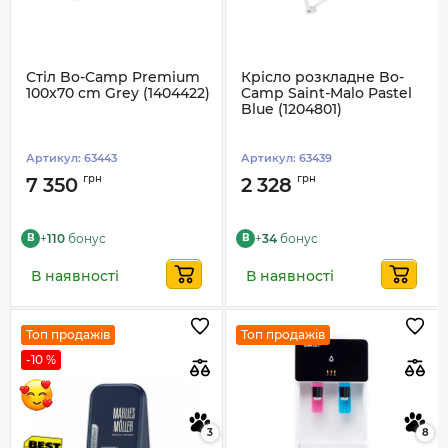
Стіл Bo-Camp Premium
Крісло розкладне Bo-
100x70 cm Grey (1404422)
Camp Saint-Malo Pastel
Blue (1204801)
Артикул:
63443
Артикул:
63439
грн
грн
7 350
2 328
+
110
бонус
+
34
бонус
B
B
В наявності
В наявності
Топ продажів
Топ продажів
-10 %
3
8