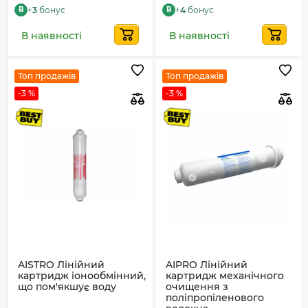
+
3
бонус
+
4
бонус
B
B
В наявності
В наявності
Топ продажів
Топ продажів
-3 %
-3 %
AISTRO Лінійний
AIPRO Лінійний
картридж іонообмінний,
картридж механічного
що пом'якшує воду
очищення з
поліпропіленового