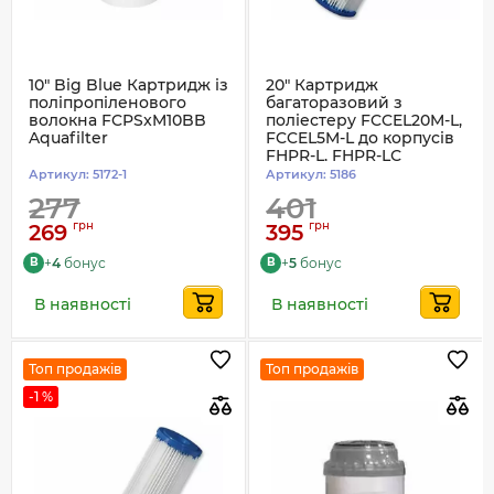
10" Big Blue Картридж із
20" Картридж
поліпропіленового
багаторазовий з
волокна FCPSxM10BB
поліестеру FCCEL20M-L,
Aquafilter
FCCEL5M-L до корпусів
FHPR-L, FHPR-LС
Артикул:
5172-1
Артикул:
5186
277
401
грн
грн
269
395
+
4
бонус
+
5
бонус
B
B
В наявності
В наявності
Топ продажів
Топ продажів
-1 %