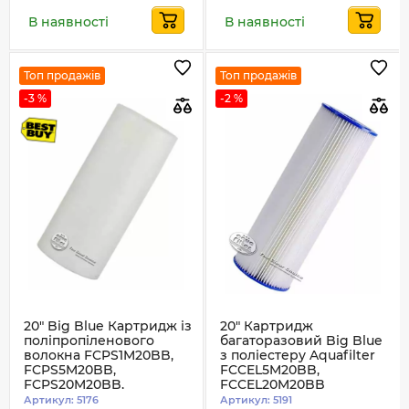
В наявності
В наявності
Топ продажів
Топ продажів
-3 %
-2 %
20" Big Blue Картридж із
20" Картридж
поліпропіленового
багаторазовий Big Blue
волокна FCPS1M20BB,
з поліестеру Aquafilter
FCPS5M20BB,
FCCEL5M20BB,
FCPS20M20BB,
FCCEL20M20BB
FCPS50M20BB
Артикул:
5176
Артикул:
5191