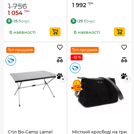
грн
1 756
1 992
грн
1 054
+
15
бонус
+
29
бонус
B
B
В наявності
В наявності
Топ продажів
Топ продажів
-10 %
4
5
Стіл Bo-Camp Lamel
Місткий кросбоді на три