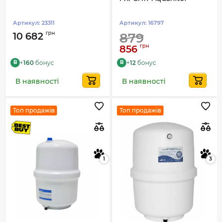
Артикул:
23311
Артикул:
16797
грн
10 682
879
грн
856
+
160
бонус
+
12
бонус
B
B
В наявності
В наявності
Топ продажів
Топ продажів
1
3