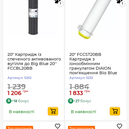
1
1
20" Картридж із
20" FCCST20BB
спеченого активованого
Картридж з
вугілля до Big Blue 20''
іонообмінним
FCCBL20BB
гранулатом DIAION
пом'якшення Big Blue
Артикул:
5202
Артикул:
5232
1 239
1 884
грн
грн
1 206
1 833
+
18
бонус
+
27
бонус
B
B
В наявності
В наявності
Топ продажів
Топ продажів