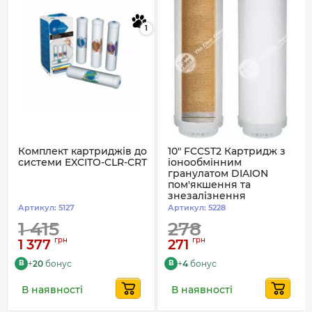
1
Комплект картриджів до
10" FCCST2 Картридж з
системи EXCITO-CLR-CRT
іонообмінним
гранулатом DIAION
пом'якшення та
знезалізнення
Артикул:
5127
Артикул:
5228
1 415
278
грн
грн
1 377
271
+
20
бонус
+
4
бонус
B
B
В наявності
В наявності