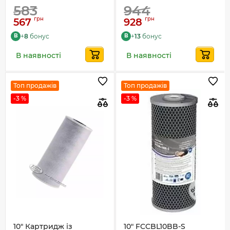
583
944
грн
грн
567
928
+
8
бонус
+
13
бонус
B
B
В наявності
В наявності
Топ продажів
Топ продажів
-3 %
-3 %
10" Картридж із
10" FCCBL10BB-S