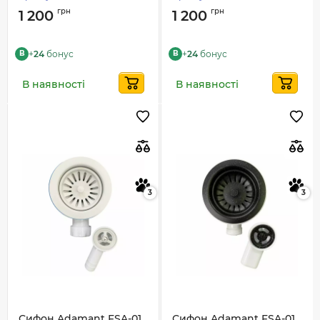
грн
грн
1 200
1 200
+
24
бонус
+
24
бонус
B
B
В наявності
В наявності
3
3
Сифон Adamant FSA-01
Сифон Adamant FSA-01