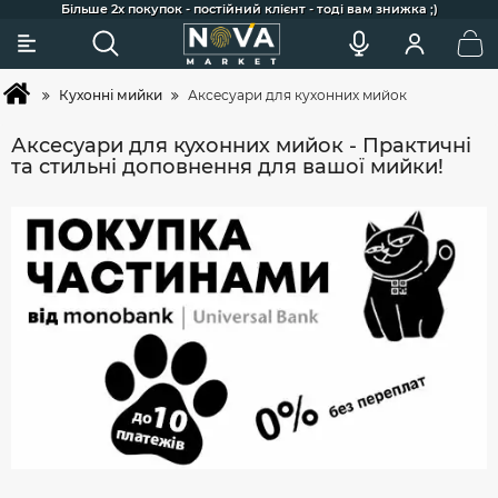
Сковорідки для індукції, гриля та щоденного готування
Більше 2х покупок - постійний клієнт - тоді вам знижка ;)
Акції та додаткові знижки для постійних клієнтів
Найкраща професійна косметика для догляду
Широкий вибір товарів та зручний підбір
Швидка доставка по Україні
Покупка товарів в кредит
Кухонні мийки
Аксесуари для кухонних мийок
Аксесуари для кухонних мийок - Практичні
та стильні доповнення для вашої мийки!