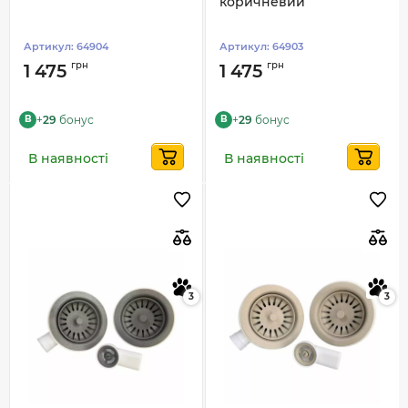
коричневий
Артикул:
64904
Артикул:
64903
грн
грн
1 475
1 475
+
29
бонус
+
29
бонус
B
B
В наявності
В наявності
3
3