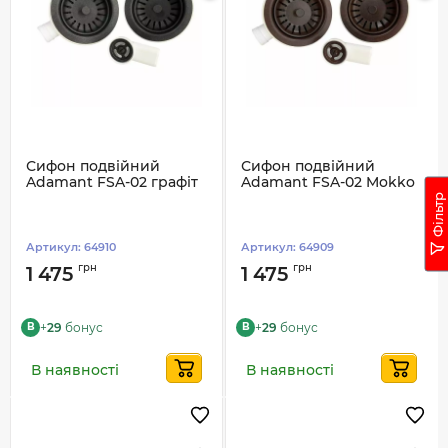
Сифон подвійний
Сифон подвійний
Adamant FSA-02 графіт
Adamant FSA-02 Mokko
Фільтр
Артикул:
64910
Артикул:
64909
грн
грн
1 475
1 475
+
29
бонус
+
29
бонус
B
B
В наявності
В наявності