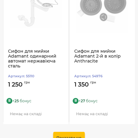
Сифон для мийки
Сифон для мийки
Adamant одинарний
Adamant 2-й в колір
автомат нержавіюча
Anthracite
сталь
Артикул:
55110
Артикул:
54976
грн
грн
1 250
1 350
+
25
бонус
+
27
бонус
B
B
Немає на складі
Немає на складі
Показати ще