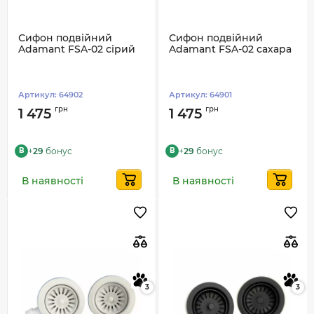
Сифон подвійний
Сифон подвійний
Adamant FSA-02 сірий
Adamant FSA-02 сахара
Артикул:
64902
Артикул:
64901
грн
грн
1 475
1 475
+
29
бонус
+
29
бонус
B
B
В наявності
В наявності
3
3