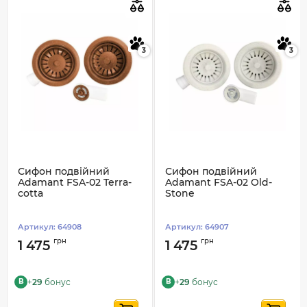
3
3
Сифон подвійний
Сифон подвійний
Adamant FSA-02 Terra-
Adamant FSA-02 Old-
cotta
Stone
Артикул:
64908
Артикул:
64907
грн
грн
1 475
1 475
+
29
бонус
+
29
бонус
B
B