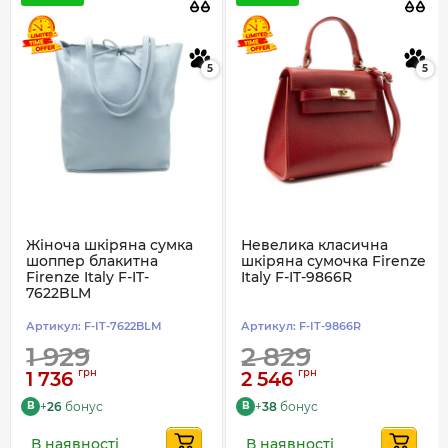
5
5
Жіноча шкіряна сумка
Невелика класична
шоппер блакитна
шкіряна сумочка Firenze
Firenze Italy F-IT-
Italy F-IT-9866R
7622BLM
Артикул:
F-IT-7622BLM
Артикул:
F-IT-9866R
1 929
2 829
грн
грн
1 736
2 546
+
26
бонус
+
38
бонус
B
B
В наявності
В наявності