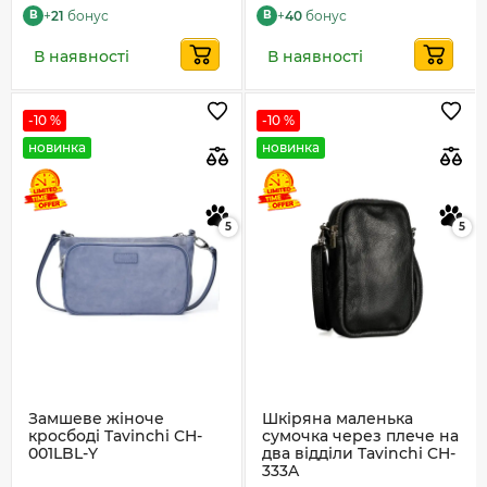
+
21
бонус
+
40
бонус
B
B
В наявності
В наявності
-10 %
-10 %
новинка
новинка
5
5
Замшеве жіноче
Шкіряна маленька
кросбоді Tavinchi CH-
сумочка через плече на
001LBL-Y
два відділи Tavinchi CH-
333A