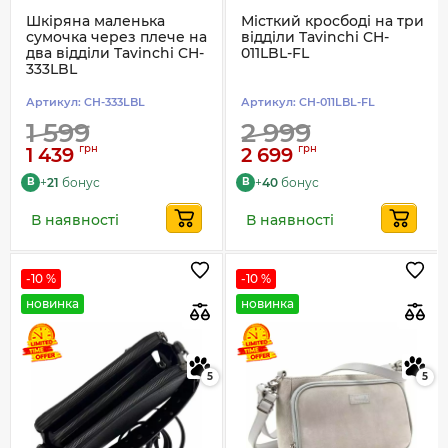
Шкіряна маленька
Місткий кросбоді на три
сумочка через плече на
відділи Tavinchi CH-
два відділи Tavinchi CH-
011LBL-FL
333LBL
Артикул:
CH-333LBL
Артикул:
CH-011LBL-FL
1 599
2 999
грн
грн
1 439
2 699
+
21
бонус
+
40
бонус
B
B
В наявності
В наявності
-10 %
-10 %
новинка
новинка
5
5