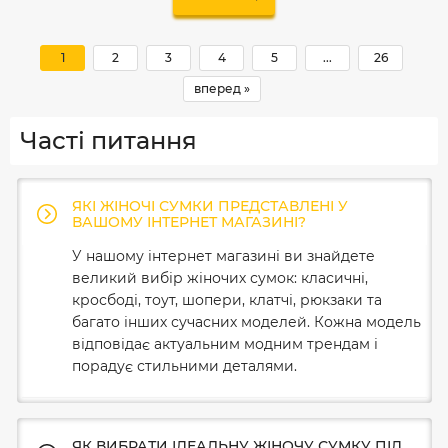
1
2
3
4
5
...
26
вперед »
Часті питання
ЯКІ ЖІНОЧІ СУМКИ ПРЕДСТАВЛЕНІ У
ВАШОМУ ІНТЕРНЕТ МАГАЗИНІ?
У нашому інтернет магазині ви знайдете
великий вибір жіночих сумок: класичні,
кросбоді, тоут, шопери, клатчі, рюкзаки та
багато інших сучасних моделей. Кожна модель
відповідає актуальним модним трендам і
порадує стильними деталями.
ЯК ВИБРАТИ ІДЕАЛЬНУ ЖІНОЧУ СУМКУ ПІД