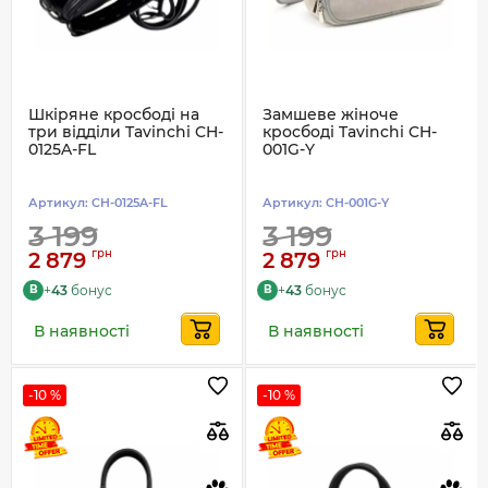
Шкіряне кросбоді на
Замшеве жіноче
три відділи Tavinchi CH-
кросбоді Tavinchi CH-
0125A-FL
001G-Y
Артикул:
CH-0125A-FL
Артикул:
CH-001G-Y
3 199
3 199
грн
грн
2 879
2 879
+
43
бонус
+
43
бонус
B
B
В наявності
В наявності
-10 %
-10 %