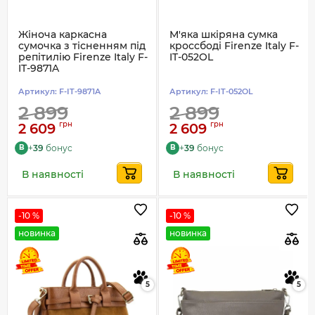
Жіноча каркасна
М'яка шкіряна сумка
сумочка з тісненням під
кроссбоді Firenze Italy F-
репітилію Firenze Italy F-
IT-052OL
IT-9871A
Артикул:
F-IT-9871A
Артикул:
F-IT-052OL
2 899
2 899
грн
грн
2 609
2 609
+
39
бонус
+
39
бонус
B
B
В наявності
В наявності
-10 %
-10 %
новинка
новинка
5
5