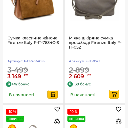
Сумка класична жіноча
М'яка шкіряна сумка
Firenze Italy F-IT-7634C-S
кроссбоді Firenze Italy F-
IT-052T
Артикул:
F-IT-7634C-S
Артикул:
F-IT-052T
3 499
2 899
грн
грн
3 149
2 609
+
47
бонус
+
39
бонус
B
B
В наявності
В наявності
-10 %
-10 %
новинка
новинка