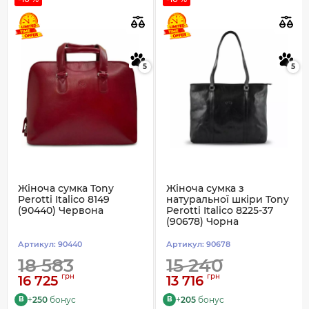
5
5
Жіноча сумка Tony
Жіноча сумка з
Perotti Italico 8149
натуральної шкіри Tony
(90440) Червона
Perotti Italico 8225-37
(90678) Чорна
Артикул:
90440
Артикул:
90678
18 583
15 240
грн
грн
16 725
13 716
+
250
бонус
+
205
бонус
B
B