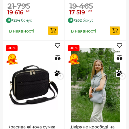
21 795
19 465
грн
грн
19 616
17 519
+
294
бонус
+
262
бонус
B
B
В наявності
В наявності
-10 %
-10 %
5
5
Красива жіноча сумка
Шкіряне кросбоді на