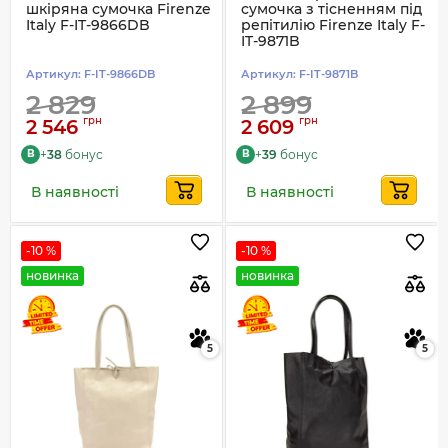
шкіряна сумочка Firenze
сумочка з тісненням під
Italy F-IT-9866DB
репітилію Firenze Italy F-
IT-9871B
Артикул:
F-IT-9866DB
Артикул:
F-IT-9871B
2 829
2 899
грн
грн
2 546
2 609
+
38
бонус
+
39
бонус
B
B
В наявності
В наявності
-10 %
-10 %
новинка
новинка
5
5