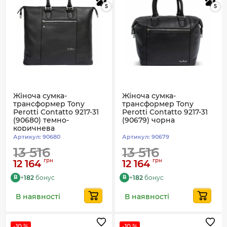
5
5
Жіноча сумка-
Жіноча сумка-
трансформер Tony
трансформер Tony
Perotti Contatto 9217-31
Perotti Contatto 9217-31
(90680) темно-
(90679) чорна
коричнева
Артикул:
90680
Артикул:
90679
13 516
13 516
грн
грн
12 164
12 164
+
182
бонус
+
182
бонус
B
B
В наявності
В наявності
-10 %
-10 %