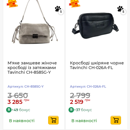
5
5
М'яке замшеве жіноче
Кросбоді шкіряне чорне
кросбоді із затяжками
Tavinchi CH-026A-FL
Tavinchi CH-8585G-Y
Артикул:
CH-8585G-Y
Артикул:
CH-026A-FL
3 650
2 799
грн
грн
3 285
2 519
+
49
бонус
+
37
бонус
B
B
В наявності
В наявності