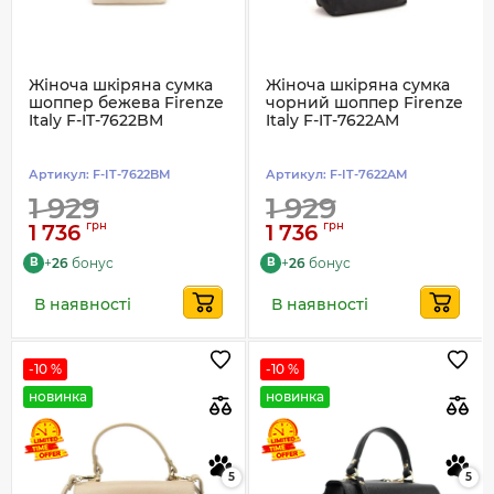
Жіноча шкіряна сумка
Жіноча шкіряна сумка
шоппер бежева Firenze
чорний шоппер Firenze
Italy F-IT-7622BM
Italy F-IT-7622AM
Артикул:
F-IT-7622BM
Артикул:
F-IT-7622AM
1 929
1 929
грн
грн
1 736
1 736
+
26
бонус
+
26
бонус
B
B
В наявності
В наявності
-10 %
-10 %
новинка
новинка
5
5