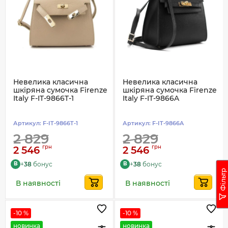
Невелика класична
Невелика класична
шкіряна сумочка Firenze
шкіряна сумочка Firenze
Italy F-IT-9866T-1
Italy F-IT-9866A
Артикул:
F-IT-9866T-1
Артикул:
F-IT-9866A
2 829
2 829
грн
грн
2 546
2 546
+
38
бонус
+
38
бонус
B
B
Фільтр
В наявності
В наявності
-10 %
-10 %
новинка
новинка