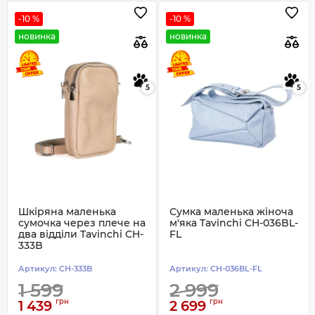
-10 %
-10 %
новинка
новинка
5
5
Шкіряна маленька
Сумка маленька жіноча
сумочка через плече на
м'яка Tavinchi CH-036BL-
два відділи Tavinchi CH-
FL
333B
Артикул:
CH-333B
Артикул:
CH-036BL-FL
1 599
2 999
грн
грн
1 439
2 699