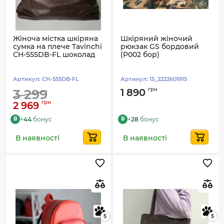
Жіноча містка шкіряна
Шкіряний жіночий
сумка на плече Tavinchi
рюкзак GS бордовий
CH-555DB-FL шоколад
(Р002 бор)
Артикул:
CH-555DB-FL
Артикул:
15_2222601915
грн
3 299
1 890
грн
2 969
+
44
бонус
+
28
бонус
B
B
В наявності
В наявності
5
5