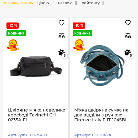
замовчуванням
ціною
назвою
рейтингу
-10 %
-10 %
новинка
новинка
5
5
Шкіряне м'яке невелике
М'яка шкіряна сумка на
кросбоді Tavinchi CH-
два відділи з ручкою
0235A-FL
Firenze Italy F-IT-1045BL
Артикул:
CH-0235A-FL
Артикул:
F-IT-1045BL