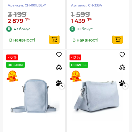
Артикул:
CH-001LBL-Y
Артикул:
CH-333A
3 199
1 599
грн
грн
2 879
1 439
+
43
бонус
+
21
бонус
B
B
В наявності
В наявності
-10 %
-10 %
новинка
новинка
5
5