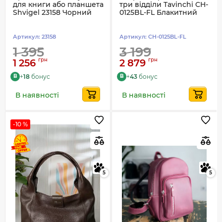
для книги або планшета
три відділи Tavinchi CH-
Shvigel 23158 Чорний
0125BL-FL Блакитний
Артикул:
23158
Артикул:
CH-0125BL-FL
1 395
3 199
грн
грн
1 256
2 879
+
18
бонус
+
43
бонус
B
B
В наявності
В наявності
-10 %
5
5