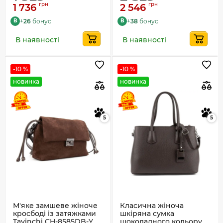
грн
грн
1 736
2 546
+
26
бонус
+
38
бонус
B
B
В наявності
В наявності
-10 %
-10 %
новинка
новинка
5
5
М'яке замшеве жіноче
Класична жіноча
кросбоді із затяжками
шкіряна сумка
Tavinchi CH-8585DB-Y
шоколадного кольору