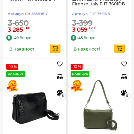
Firenze Italy F-IT-7601DB
Артикул:
CH-8585DB-Y
Артикул:
F-IT-7601DB
3 650
3 399
грн
грн
3 285
3 059
+
49
бонус
+
45
бонус
B
B
В наявності
В наявності
-10 %
-10 %
новинка
новинка
5
5