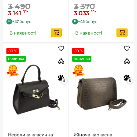
3 490
3 370
грн
грн
3 141
3 033
+
47
бонус
+
45
бонус
B
B
В наявності
В наявності
-10 %
-10 %
новинка
новинка
5
5
Невелика класична
Жіноча каркасна