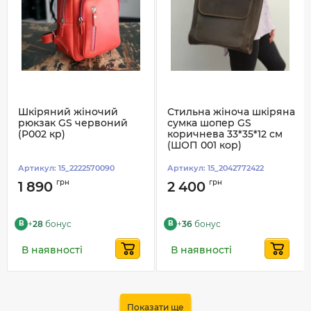
Шкіряний жіночий
Стильна жіноча шкіряна
рюкзак GS червоний
сумка шопер GS
(Р002 кр)
коричнева 33*35*12 см
(ШОП 001 кор)
Артикул:
15_2222570090
Артикул:
15_2042772422
грн
грн
1 890
2 400
+
28
бонус
+
36
бонус
B
B
В наявності
В наявності
Показати ще