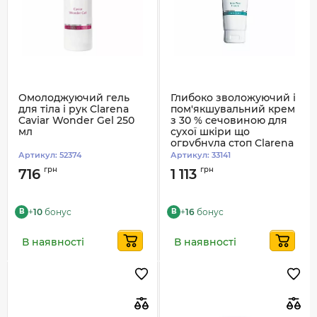
Омолоджуючий гель
Глибоко зволожуючий і
для тіла і рук Clarena
пом'якшувальний крем
Caviar Wonder Gel 250
з 30 % сечовиною для
мл
сухої шкіри що
огрубнула стоп Clarena
30% Urea Foot Cream
Артикул:
52374
Артикул:
33141
грн
грн
716
1 113
+
10
бонус
+
16
бонус
B
B
В наявності
В наявності