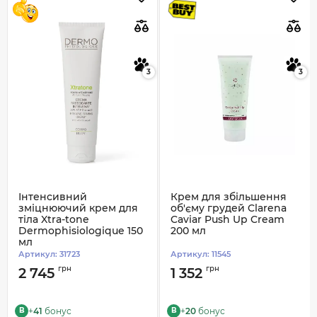
3
3
Інтенсивний
Крем для збільшення
зміцнюючий крем для
об'єму грудей Clarena
тіла Xtra-tone
Caviar Push Up Cream
Dermophisiologique 150
200 мл
мл
Артикул:
31723
Артикул:
11545
грн
грн
2 745
1 352
+
41
бонус
+
20
бонус
B
B