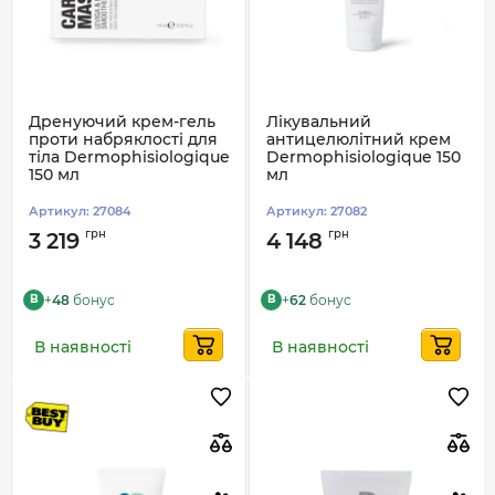
Дренуючий крем-гель
Лікувальний
проти набряклості для
антицелюлітний крем
тіла Dermophisiologique
Dermophisiologique 150
150 мл
мл
Артикул:
27084
Артикул:
27082
грн
грн
3 219
4 148
+
48
бонус
+
62
бонус
B
B
В наявності
В наявності