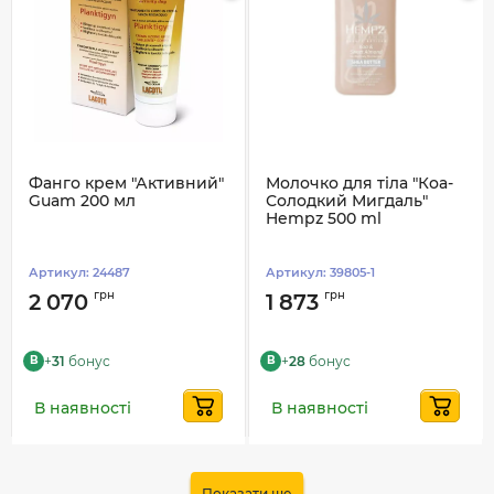
Фанго крем "Активний"
Молочко для тіла "Коа-
Guam 200 мл
Солодкий Мигдаль"
Hempz 500 ml
Артикул:
24487
Артикул:
39805-1
грн
грн
2 070
1 873
+
31
бонус
+
28
бонус
B
B
В наявності
В наявності
Показати ще