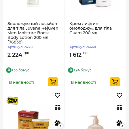
Зволожуючий лосьйон
Крем лифтинг
для тіла Juvena Rejuven
омолоджує для тіла
Men Moisture Boost
Guam 200 мл
Body Lotion 200 мл
(76838)
Артикул:
24352
Артикул:
24448
грн
грн
2 224
1 612
+
33
бонус
+
24
бонус
B
B
В наявності
В наявності
3
3