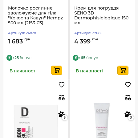
Молочко рослинне
Крем для погруддя
зволожуюче для тіла
SENO 3D
"Кокос та Кавун" Hempz
Dermophisiologique 150
500 мл (2153-03)
мл
Артикул:
24828
Артикул:
27085
грн
грн
1 683
4 399
+
25
бонус
+
65
бонус
B
B
В наявності
В наявності
3
3