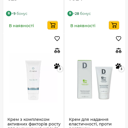
+
9
бонус
+
28
бонус
B
B
В наявності
В наявності
3
3
Крем з комплексом
Крем для надання
активних факторів росту
еластичності, проти