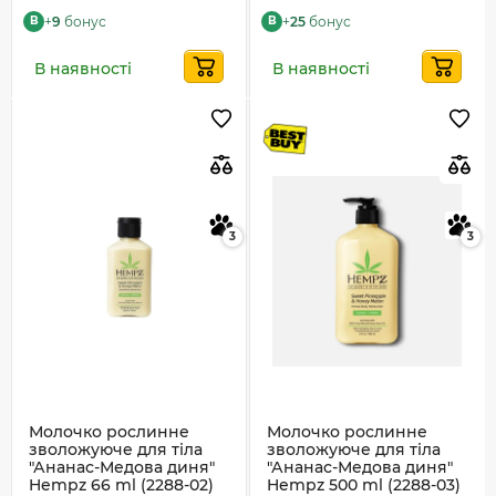
+
9
бонус
+
25
бонус
B
B
В наявності
В наявності
3
3
Молочко рослинне
Молочко рослинне
зволожуюче для тіла
зволожуюче для тіла
"Ананас-Медова диня"
"Ананас-Медова диня"
Hempz 66 ml (2288-02)
Hempz 500 ml (2288-03)