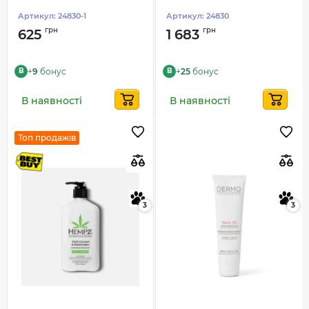
Артикул:
24830-1
Артикул:
24830
грн
грн
625
1 683
+
9
бонус
+
25
бонус
B
B
В наявності
В наявності
Топ продажів
3
3