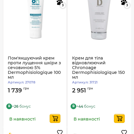
3
3
Пом'якшуючий крем
Крем для тіла
проти лущення шкіри з
відновлюючий
сечовиною 5%
Chronoage
Dermophisiologique 100
Dermophisiologique 150
мл
мл
Артикул:
27078
Артикул:
31721
грн
грн
1 739
2 951
+
26
бонус
+
44
бонус
B
B
В наявності
В наявності