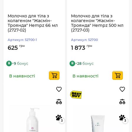
Молочко для тіла з
Молочко для тіла з
колагеном "Жасмін-
колагеном "Жасмін-
Троянда" Hempz 66 мл
Троянда" Hempz 500 мл
(2727-02)
(2727-03)
Артикул:
52700-1
Артикул:
52700
грн
грн
625
1 873
+
9
бонус
+
28
бонус
B
B
В наявності
В наявності
3
3