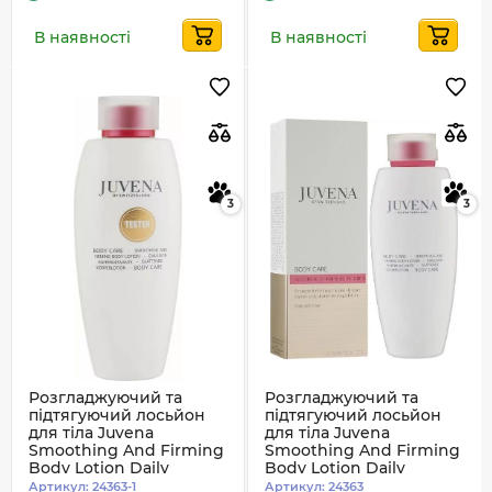
В наявності
В наявності
3
3
Розгладжуючий та
Розгладжуючий та
підтягуючий лосьйон
підтягуючий лосьйон
для тіла Juvena
для тіла Juvena
Smoothing And Firming
Smoothing And Firming
Body Lotion Daily
Body Lotion Daily
Adoration 200 мл
Adoration 200 мл (73797)
Артикул:
24363-1
Артикул:
24363