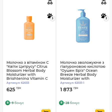
3
3
Молочко з вітаміном С
Молочко зволожуюче з
"Квіти Цитрусу" Citrus
гіалуроновою кислотою
Blossom Herbal Body
"Оушен Бріз" Ocean
Moisturizer with
Breeze Herbal Body
Brightening Vitamin C
Moisturizer with
Hempz 66 ml
Hyaluronic Acid Hempz
Артикул:
62033
Артикул:
62031-1
500 ml
грн
грн
625
1 873
+
9
бонус
+
28
бонус
B
B