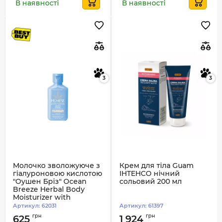
В наявності
В наявності
3
3
Молочко зволожуюче з
Крем для тіла Guam
гіалуроновою кислотою
ІНТЕНСО нічний
"Оушен Бріз" Ocean
сольовий 200 мл
Breeze Herbal Body
Moisturizer with
Hyaluronic Acid Hempz
Артикул:
62031
Артикул:
61397
66 ml
грн
грн
625
1 924