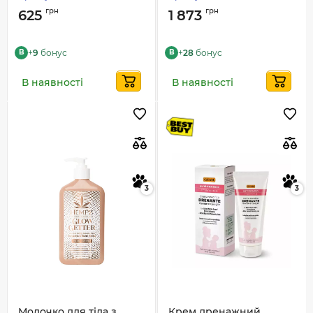
грн
грн
625
1 873
+
9
бонус
+
28
бонус
B
B
В наявності
В наявності
3
3
Молочко для тіла з
Крем дренажний