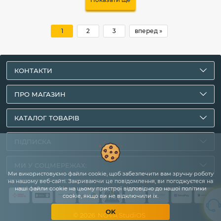
1
2
3
вперед »
КОНТАКТИ
ПРО МАГАЗИН
КАТАЛОГ ТОВАРІВ
ПІДПИСКА
МИ У СОЦМЕРЕЖАХ:
Ми використовуємо файли cookie, щоб забезпечити вам зручну роботу
на нашому веб-сайті. Закриваючи це повідомлення, ви погоджуєтеся на
наші файли cookie на цьому пристрої відповідно до нашої політики
cookie, якщо ви не відключили їх.
OK
© 2026
NOVA StudiOS