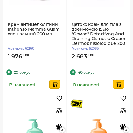
Крем антицелюлітний
Детокс крем для тіла з
Inthenso Mamma Guam
дренуючою дією
спеціальний 200 мл
"Осмос" Detoxifyng And
Draining Osmotic Cream
Dermophisiologique 200
мл
Артикул:
62160
Артикул:
62085
грн
грн
1 976
2 683
+
29
бонус
+
40
бонус
B
B
В наявності
В наявності
3
3