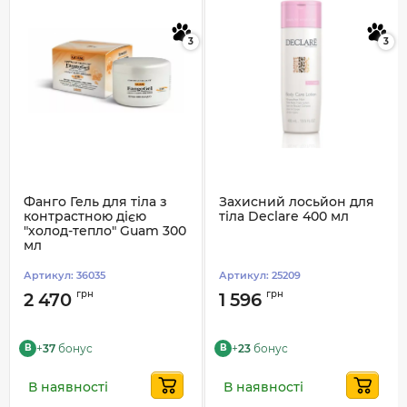
3
3
Фанго Гель для тіла з
Захисний лосьйон для
контрастною дією
тіла Declare 400 мл
"холод-тепло" Guam 300
мл
Артикул:
36035
Артикул:
25209
грн
грн
2 470
1 596
+
37
бонус
+
23
бонус
B
B
В наявності
В наявності