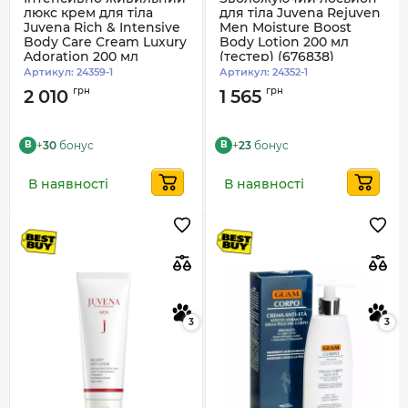
люкс крем для тіла
для тіла Juvena Rejuven
Juvena Rich & Intensive
Men Moisture Boost
Body Care Cream Luxury
Body Lotion 200 мл
Adoration 200 мл
(тестер) (676838)
(тестер) (673798)
Артикул:
24359-1
Артикул:
24352-1
грн
грн
2 010
1 565
+
30
бонус
+
23
бонус
B
B
В наявності
В наявності
3
3