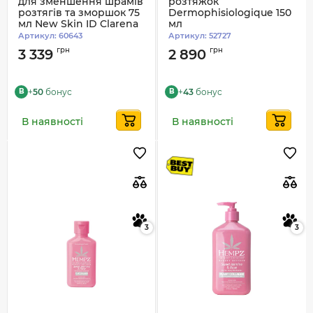
для зменшення шрамів
розтяжок
розтягів та зморшок 75
Dermophisiologique 150
мл New Skin ID Clarena
мл
Артикул:
60643
Артикул:
52727
грн
грн
3 339
2 890
+
50
бонус
+
43
бонус
B
B
В наявності
В наявності
3
3