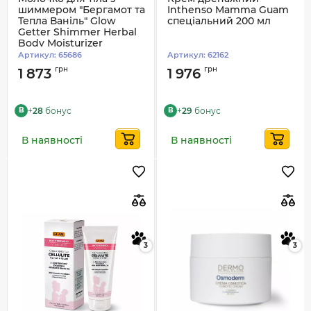
шиммером "Бергамот та
Inthenso Mamma Guam
Тепла Ваніль" Glow
спеціальний 200 мл
Getter Shimmer Herbal
Body Moisturizer
Bergamot & Warm
Артикул:
65686
Артикул:
62162
Vanilla Hempz 500 мл
грн
грн
1 873
1 976
(8104-03)
+
28
бонус
+
29
бонус
B
B
В наявності
В наявності
3
3