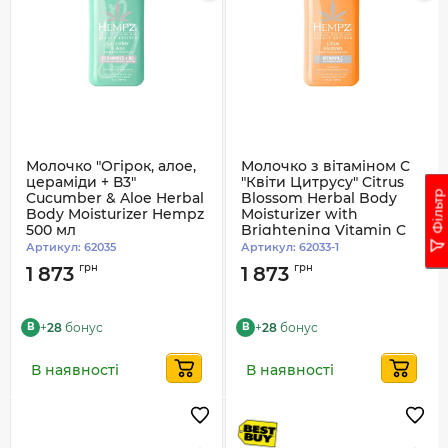
Молочко "Огірок, алое,
Молочко з вітаміном С
цераміди + В3"
"Квіти Цитрусу" Citrus
Фільтр
Cucumber & Aloe Herbal
Blossom Herbal Body
Body Moisturizer Hempz
Moisturizer with
500 мл
Brightening Vitamin C
Hempz 500 ml
Артикул:
62035
Артикул:
62033-1
грн
грн
1 873
1 873
+
28
бонус
+
28
бонус
B
B
В наявності
В наявності