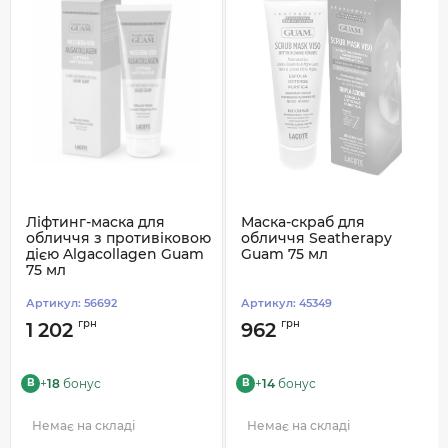
Ліфтинг-маска для
Маска-скраб для
обличчя з противіковою
обличчя Seatherapy
дією Algacollagen Guam
Guam 75 мл
75 мл
Артикул:
56692
Артикул:
45349
грн
грн
1 202
962
+
18
бонус
+
14
бонус
B
B
Немає на складі
Немає на складі