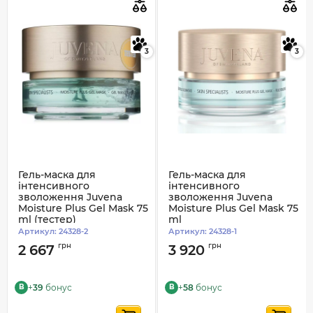
3
3
Гель-маска для
Гель-маска для
інтенсивного
інтенсивного
зволоження Juvena
зволоження Juvena
Moisture Plus Gel Mask 75
Moisture Plus Gel Mask 75
ml (тестер)
ml
Артикул:
24328-2
Артикул:
24328-1
грн
грн
2 667
3 920
+
39
бонус
+
58
бонус
B
B