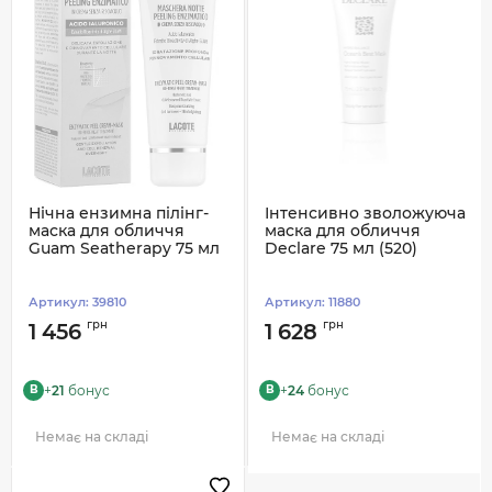
Нічна ензимна пілінг-
Інтенсивно зволожуюча
маска для обличчя
маска для обличчя
Guam Seatherapy 75 мл
Declare 75 мл (520)
Артикул:
39810
Артикул:
11880
грн
грн
1 456
1 628
+
21
бонус
+
24
бонус
B
B
Немає на складі
Немає на складі