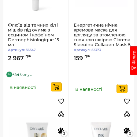
Флюїд від темних кіл і
Енергетична нічна
мішків під очима з
кремова маска для
есцином і кофеїном
догляду за втомленою,
Dermophisiologique 15
тьмяною шкірою Clarena
мл
Sleeping Collagen Mask 5
мл
Артикул:
56547
Артикул:
52373
Фільтр
грн
грн
2 967
159
+
44
бонус
B
В наявності
В наявності
3
3