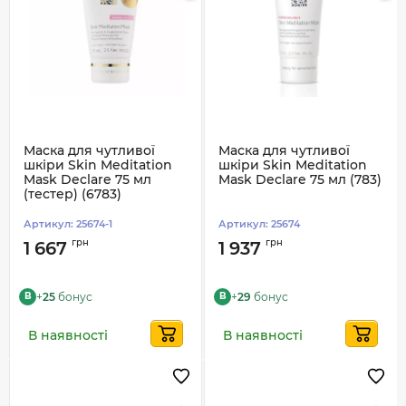
Маска для чутливої
Маска для чутливої
шкіри Skin Meditation
шкіри Skin Meditation
Mask Declare 75 мл
Mask Declare 75 мл (783)
(тестер) (6783)
Артикул:
25674-1
Артикул:
25674
грн
грн
1 667
1 937
+
25
бонус
+
29
бонус
B
B
В наявності
В наявності