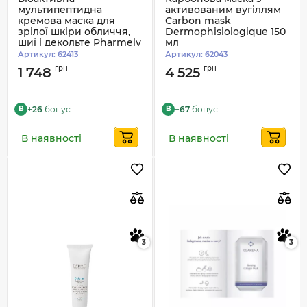
мультипептидна
активованим вугіллям
кремова маска для
Carbon mask
зрілої шкіри обличчя,
Dermophisiologique 150
шиї і декольте Pharmely
мл
100 мл
Артикул:
62413
Артикул:
62043
грн
грн
1 748
4 525
+
26
бонус
+
67
бонус
B
B
В наявності
В наявності
3
3