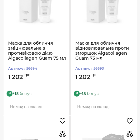
Маска для обличчя
Маска для обличчя
зміцнювальна з
відновлювальна проти
противіковою дією
зморшок Algacollagen
Algacollagen Guam 75 мл
Guam 75 мл
Артикул:
56694
Артикул:
56693
грн
грн
1 202
1 202
+
18
бонус
+
18
бонус
B
B
Немає на складі
Немає на складі