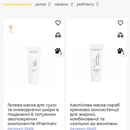
замовчуванням
ціною
назвою
рейтингу
3
3
Гелева маска для сухої
Каолінова маска-скраб
та зневодненої шкіри в
кремової консистенції
поєднанні 6 потужних
для жирної,
зволожуючих
комбінованої та
компонентів Pharmely
схильної до висипань
100 мл
шкіри Pharmely 100 мл
Артикул:
62432
Артикул:
62420