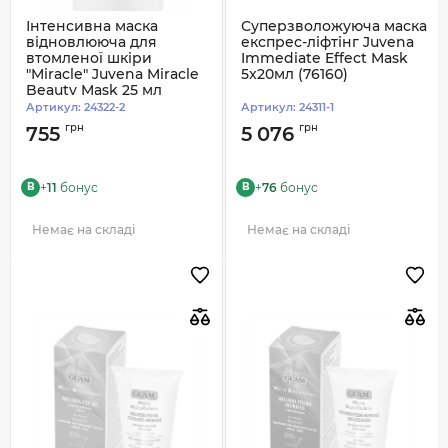
Інтенсивна маска
Суперзволожуюча маска
відновлююча для
експрес-ліфтінг Juvena
втомленої шкіри
Immediate Effect Mask
"Miracle" Juvena Miracle
5x20мл (76160)
Beauty Mask 25 мл
(76183)
Артикул:
24322-2
Артикул:
24311-1
грн
грн
755
5 076
+
11
бонус
+
76
бонус
B
B
Немає на складі
Немає на складі