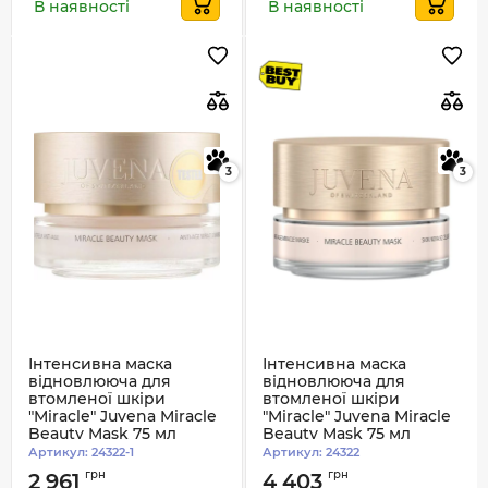
В наявності
В наявності
3
3
Інтенсивна маска
Інтенсивна маска
відновлююча для
відновлююча для
втомленої шкіри
втомленої шкіри
"Miracle" Juvena Miracle
"Miracle" Juvena Miracle
Beauty Mask 75 мл
Beauty Mask 75 мл
(тестер) (676083)
(76083)
Артикул:
24322-1
Артикул:
24322
грн
грн
2 961
4 403