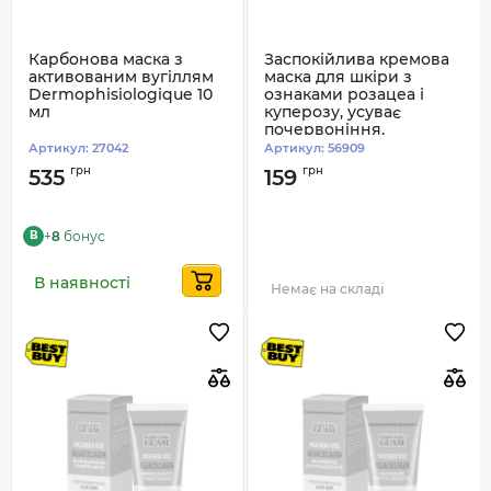
Карбонова маска з
Заспокійлива кремова
активованим вугіллям
маска для шкіри з
Dermophisiologique 10
ознаками розацеа і
мл
куперозу, усуває
почервоніння,
заспокоює шкіру Clarena
Артикул:
27042
Артикул:
56909
5 мл
грн
грн
535
159
+
8
бонус
B
В наявності
Немає на складі