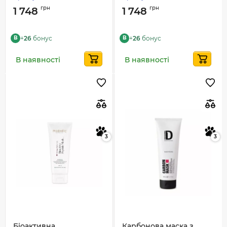
грн
грн
1 748
1 748
+
26
бонус
+
26
бонус
B
B
В наявності
В наявності
3
3
Біоактивна
Карбонова маска з