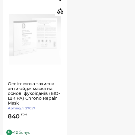
Освітлююча захисна
анти-эйдж маска на
основі фукоіданів (БІО-
ШКІРА) Chrono Repair
Mask
Dermophisiologique 10
Артикул:
27057
мл
грн
840
+
12
бонус
B