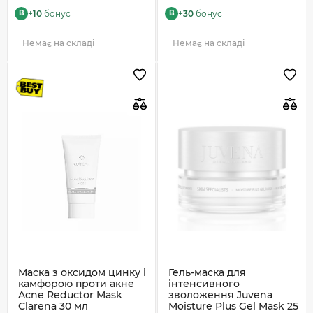
+
10
бонус
+
30
бонус
B
B
Немає на складі
Немає на складі
Маска з оксидом цинку і
Гель-маска для
камфорою проти акне
інтенсивного
Acne Reductor Mask
зволоження Juvena
Clarena 30 мл
Moisture Plus Gel Mask 25