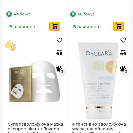
+
44
бонус
+
66
бонус
B
B
В наявності
В наявності
3
3
Суперзволожуюча маска
Інтенсивно зволожуюча
експрес-ліфтінг Juvena
маска для обличчя