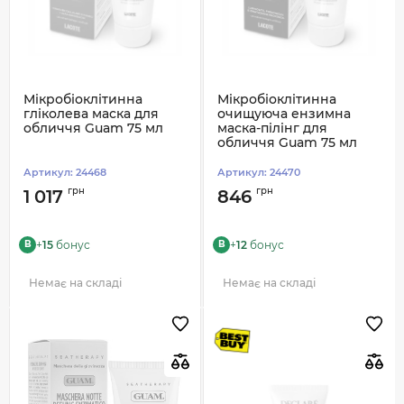
Мікробіоклітинна
Мікробіоклітинна
гліколева маска для
очищуюча ензимна
обличчя Guam 75 мл
маска-пілінг для
обличчя Guam 75 мл
Артикул:
24468
Артикул:
24470
грн
грн
1 017
846
+
15
бонус
+
12
бонус
B
B
Немає на складі
Немає на складі