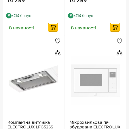
14 299
14 299
+
214
бонус
+
214
бонус
B
B
В наявності
В наявності
Компактна витяжка
Мікрохвильова піч
ELECTROLUX LFG525S
вбудована ELECTROLUX