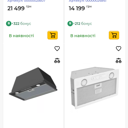
Артикул:
00000025607
Артикул:
00000024841
грн
грн
21 499
14 199
+
322
бонус
+
212
бонус
B
B
В наявності
В наявності