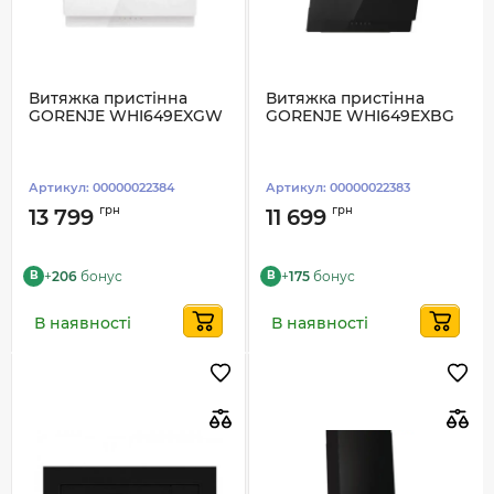
Витяжка пристінна
Витяжка пристінна
GORENJE WHI649EXGW
GORENJE WHI649EXBG
Артикул:
00000022384
Артикул:
00000022383
грн
грн
13 799
11 699
+
206
бонус
+
175
бонус
B
B
В наявності
В наявності