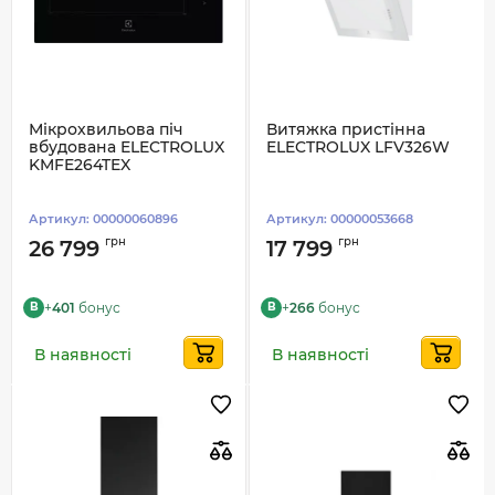
Мікрохвильова піч
Витяжка пристінна
вбудована ELECTROLUX
ELECTROLUX LFV326W
KMFE264TEX
Артикул:
00000060896
Артикул:
00000053668
грн
грн
26 799
17 799
+
401
бонус
+
266
бонус
B
B
В наявності
В наявності