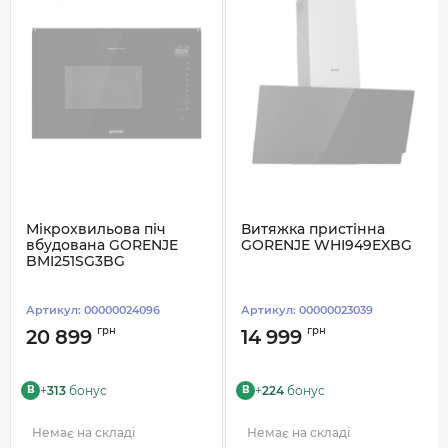
Мікрохвильова піч
Витяжка пристінна
вбудована GORENJE
GORENJE WHI949EXBG
BMI251SG3BG
Артикул:
00000024096
Артикул:
00000023039
грн
грн
20 899
14 999
+
313
бонус
+
224
бонус
B
B
Немає на складі
Немає на складі