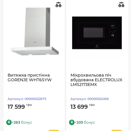
Витяжка пристінна
Мікрохвильова піч
GORENJE WHT6SYW
вбудована ELECTROLUX
LMS2173EMX
Артикул:
00000022675
Артикул:
00000024166
грн
грн
17 599
13 699
+
263
бонус
+
205
бонус
B
B