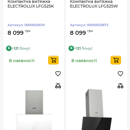
Компактна витяжка
Компактна витяжка
ELECTROLUX LFG525K
ELECTROLUX LFG525W
Артикул:
00000026101
Артикул:
00000023873
грн
грн
8 099
8 099
+
121
бонус
+
121
бонус
B
B
В наявності
В наявності