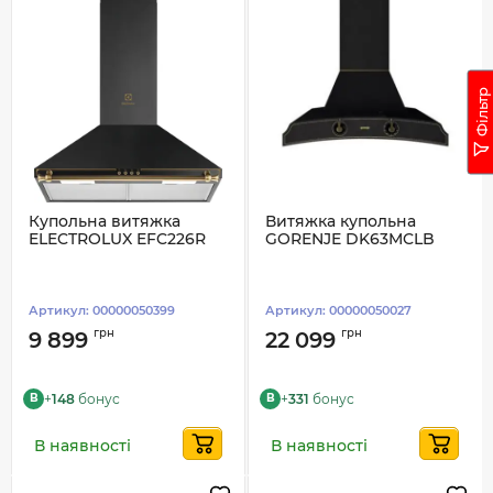
Фільтр
Купольна витяжка
Витяжка купольна
ELECTROLUX EFC226R
GORENJE DK63MCLB
Артикул:
00000050399
Артикул:
00000050027
грн
грн
9 899
22 099
+
148
бонус
+
331
бонус
B
B
В наявності
В наявності