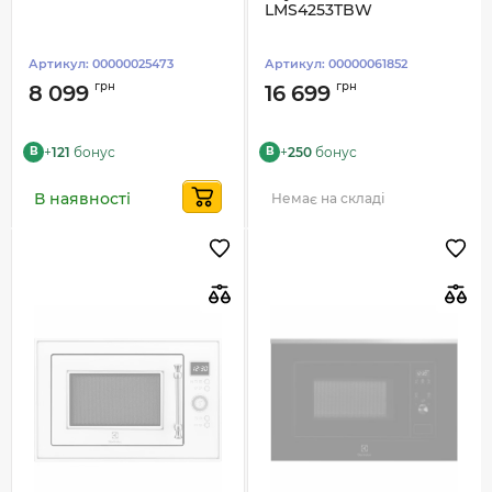
LMS4253TBW
Артикул:
00000025473
Артикул:
00000061852
грн
грн
8 099
16 699
+
121
бонус
+
250
бонус
B
B
В наявності
Немає на складі