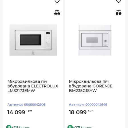
Мікрохвильова піч
Мікрохвильова піч
вбудована ELECTROLUX
вбудована GORENJE
LMS2173EMW
BM235G1SYW
Артикул:
00000042905
Артикул:
00000042646
грн
грн
14 099
18 099
+
211
бонус
+
271
бонус
B
B