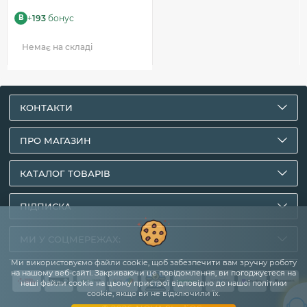
+
193
бонус
B
Немає на складі
КОНТАКТИ
ПРО МАГАЗИН
КАТАЛОГ ТОВАРІВ
ПІДПИСКА
МИ У СОЦМЕРЕЖАХ:
Ми використовуємо файли cookie, щоб забезпечити вам зручну роботу
на нашому веб-сайті. Закриваючи це повідомлення, ви погоджуєтеся на
наші файли cookie на цьому пристрої відповідно до нашої політики
cookie, якщо ви не відключили їх.