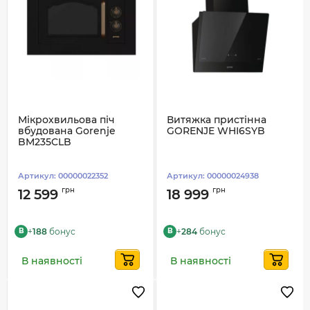
Мікрохвильова піч
Витяжка пристінна
вбудована Gorenje
GORENJE WHI6SYB
BM235CLB
Артикул:
00000022352
Артикул:
00000024938
грн
грн
12 599
18 999
+
188
бонус
+
284
бонус
B
B
В наявності
В наявності