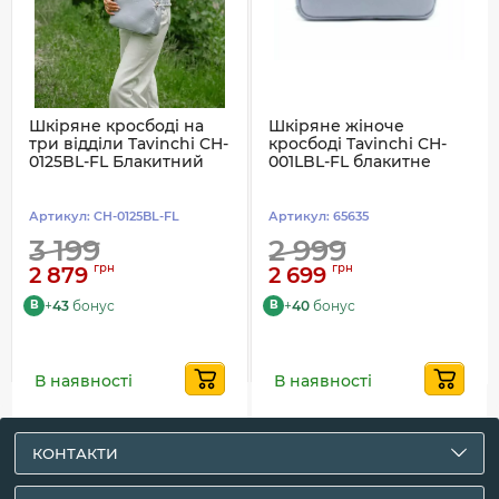
Шкіряне кросбоді на
Шкіряне жіноче
три відділи Tavinchi CH-
кросбоді Tavinchi CH-
0125BL-FL Блакитний
001LBL-FL блакитне
Артикул:
CH-0125BL-FL
Артикул:
65635
3 199
2 999
грн
грн
2 879
2 699
+
43
бонус
+
40
бонус
B
B
В наявності
В наявності
КОНТАКТИ