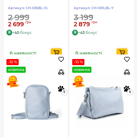
Артикул:
CH-036BL-FL
Артикул:
CH-001LBL-Y
2 999
3 199
грн
грн
2 699
2 879
+
40
бонус
+
43
бонус
B
B
В наявності
В наявності
-10 %
-10 %
новинка
новинка
5
5