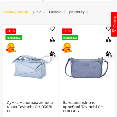
замовчуванням
ціною
назвою
рейтингу
Фільтр
-10 %
-10 %
новинка
новинка
5
5
Сумка маленька жіноча
Замшеве жіноче
м'яка Tavinchi CH-036BL-
кросбоді Tavinchi CH-
FL
001LBL-Y