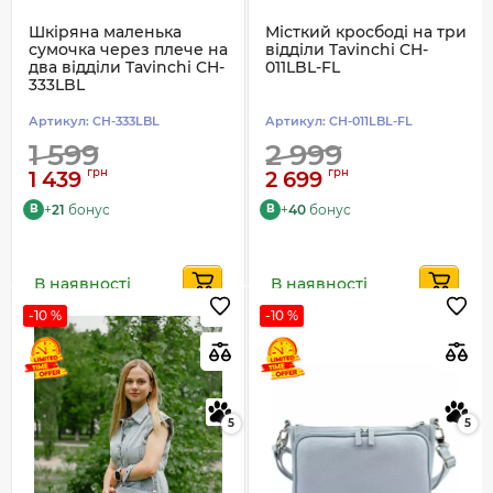
Шкіряна маленька
Місткий кросбоді на три
сумочка через плече на
відділи Tavinchi CH-
два відділи Tavinchi CH-
011LBL-FL
333LBL
Артикул:
CH-333LBL
Артикул:
CH-011LBL-FL
1 599
2 999
грн
грн
1 439
2 699
+
21
бонус
+
40
бонус
B
B
В наявності
В наявності
-10 %
-10 %
5
5