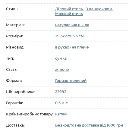
Стиль:
Діловий стиль
·
З ланцюжком
·
Міський стиль
Матеріал:
натуральна шкіра
Розміри:
29,5х22х13,5 см
Різновид:
в руках
·
на плече
Тип:
сумка
Стать:
жіноче
Формат:
Горизонтальний
ШК виробника:
22992
Гарантія:
0.5 міс
Країна-виробник товару:
Китай
Доставка:
Безкоштовна доставка від 1000 грн