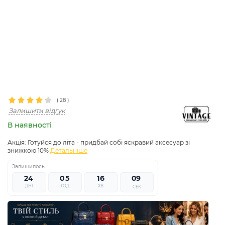
(
28
)
Залишити відгук
В наявності
Акція:
Готуйся до літа - придбай собі яскравий аксесуар зі
знижкою 10%
Детальніше
Залишилось
2
4
0
5
1
6
0
7
8
ДНІ
ГОД
ХВ
СЕК