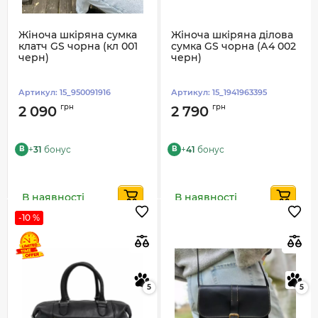
Жіноча шкіряна сумка
Жіноча шкіряна ділова
клатч GS чорна (кл 001
сумка GS чорна (А4 002
черн)
черн)
Артикул:
15_950091916
Артикул:
15_1941963395
грн
грн
2 090
2 790
+
31
бонус
+
41
бонус
B
B
В наявності
В наявності
-10 %
5
5