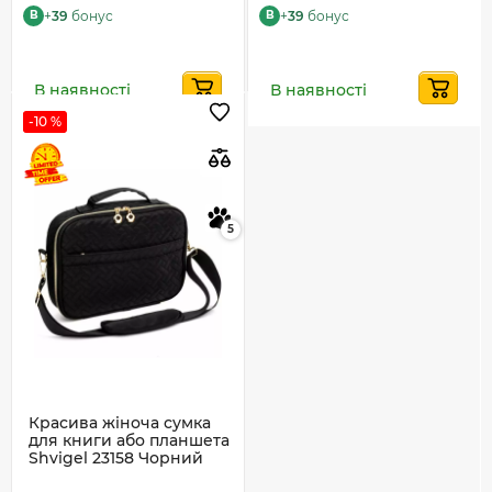
+
39
бонус
+
39
бонус
B
B
В наявності
В наявності
-10 %
5
Красива жіноча сумка
для книги або планшета
Shvigel 23158 Чорний