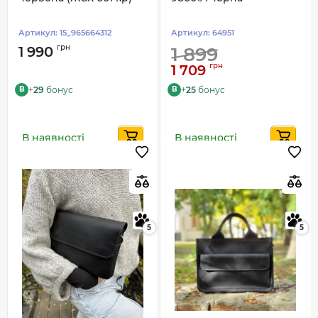
Артикул:
15_965664312
Артикул:
64951
грн
1 990
1 899
грн
1 709
+
29
бонус
+
25
бонус
B
B
В наявності
В наявності
5
5