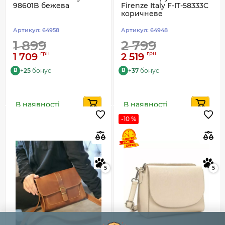
98601B бежева
Firenze Italy F-IT-58333C
коричневе
Артикул:
64958
Артикул:
64948
1 899
2 799
грн
грн
1 709
2 519
+
25
бонус
+
37
бонус
B
B
В наявності
В наявності
-10 %
5
5