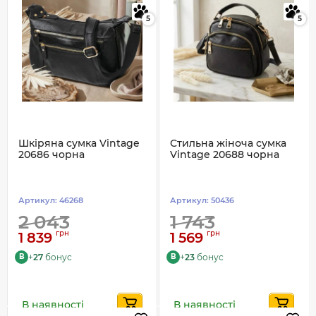
5
5
Шкіряна сумка Vintage
Стильна жіноча сумка
20686 чорна
Vintage 20688 чорна
Артикул:
46268
Артикул:
50436
2 043
1 743
грн
грн
1 839
1 569
+
27
бонус
+
23
бонус
B
B
В наявності
В наявності