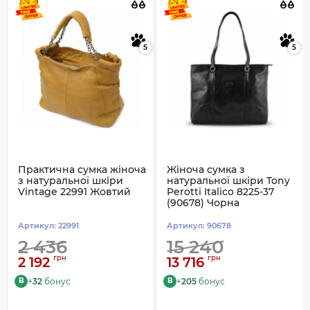
5
5
Практична сумка жіноча
Жіноча сумка з
з натуральної шкіри
натуральної шкіри Tony
Vintage 22991 Жовтий
Perotti Italico 8225-37
(90678) Чорна
Артикул:
22991
Артикул:
90678
2 436
15 240
грн
грн
2 192
13 716
+
32
бонус
+
205
бонус
B
B