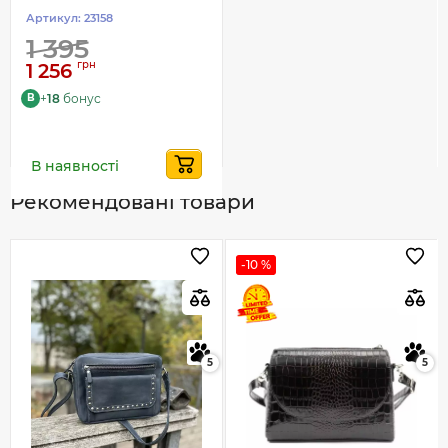
Артикул:
23158
1 395
грн
1 256
+
18
бонус
B
В наявності
Рекомендовані товари
-10 %
5
5