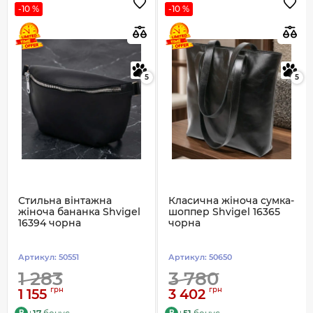
-10 %
-10 %
5
5
Стильна вінтажна
Класична жіноча сумка-
жіноча бананка Shvigel
шоппер Shvigel 16365
16394 чорна
чорна
Артикул:
50551
Артикул:
50650
1 283
3 780
грн
грн
1 155
3 402
+
17
бонус
+
51
бонус
B
B