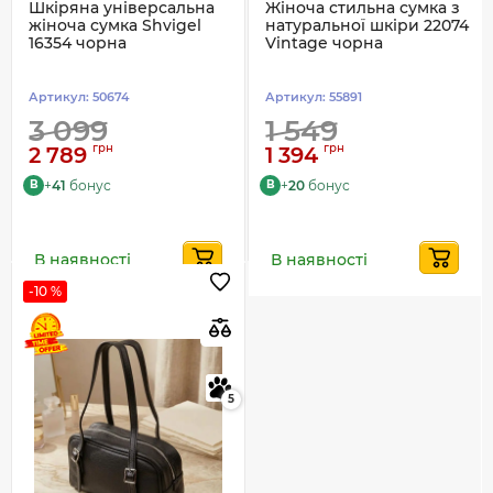
Шкіряна універсальна
Жіноча стильна сумка з
жіноча сумка Shvigel
натуральної шкіри 22074
16354 чорна
Vintage чорна
Артикул:
50674
Артикул:
55891
3 099
1 549
грн
грн
2 789
1 394
+
41
бонус
+
20
бонус
B
B
В наявності
В наявності
-10 %
5