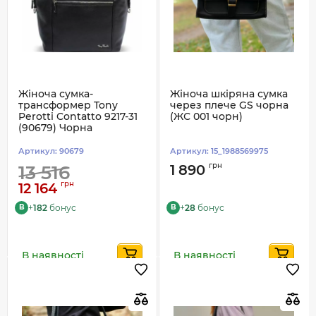
Жіноча сумка-
Жіноча шкіряна сумка
трансформер Tony
через плече GS чорна
Perotti Contatto 9217-31
(ЖС 001 чорн)
(90679) Чорна
Артикул:
90679
Артикул:
15_1988569975
грн
13 516
1 890
грн
12 164
+
182
бонус
+
28
бонус
B
B
В наявності
В наявності