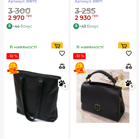
Артикул:
50670
Артикул:
50671
3 300
3 255
грн
грн
2 970
2 930
+
44
бонус
+
43
бонус
B
B
В наявності
В наявності
-10 %
-10 %
5
5