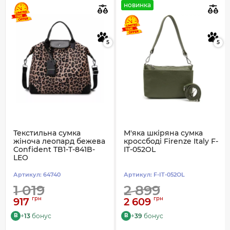
новинка
5
5
Текстильна сумка
М'яка шкіряна сумка
жіноча леопард бежева
кроссбоді Firenze Italy F-
Confident TB1-T-841B-
IT-052OL
LEO
Артикул:
64740
Артикул:
F-IT-052OL
1 019
2 899
грн
грн
917
2 609
+
13
бонус
+
39
бонус
B
B