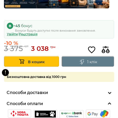
Суперціна
+
45
бонус
B
Бонуси будуть доступні після виконання замовлення.
5
Увійти
/
Реєстрація
-10 %
3 375
3 038
грн
грн
1 клік
В кошик
Безкоштовна доставка від 1000 грн
Способи доставки
Способи оплати