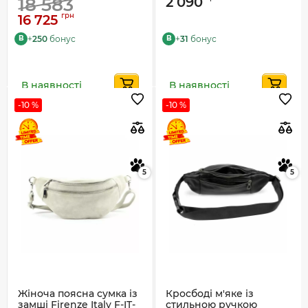
18 583
2 090
грн
16 725
+
250
бонус
+
31
бонус
B
B
В наявності
В наявності
-10 %
-10 %
5
5
Жіноча поясна сумка із
Кросбоді м'яке із
замші Firenze Italy F-IT-
стильною ручкою