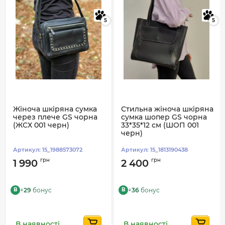
5
5
Жіноча шкіряна сумка
Стильна жіноча шкіряна
через плече GS чорна
сумка шопер GS чорна
(ЖСХ 001 черн)
33*35*12 см (ШОП 001
черн)
Артикул:
15_1988573072
Артикул:
15_1813190438
грн
грн
1 990
2 400
+
29
бонус
+
36
бонус
B
B
В наявності
В наявності