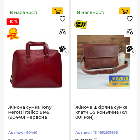
В наявності
В наявності
-10 %
5
5
Жіноча сумка Tony
Жіноча шкіряна сумка
Perotti Italico 8149
клатч GS коньячна (кл
(90440) Червона
001 кон)
Артикул:
90440
Артикул:
15_1852833598
грн