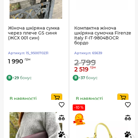
Жіноча шкіряна сумка
Компактна жіноча
через плече GS синя
шкіряна сумочка Firenze
(ЖСХ 001 син)
Italy F-IT-9804BOCR
бордо
Артикул:
15_950070231
Артикул:
65639
грн
1 990
2 799
грн
2 519
+
29
бонус
+
37
бонус
B
B
В наявності
В наявності
-10 %
5
5