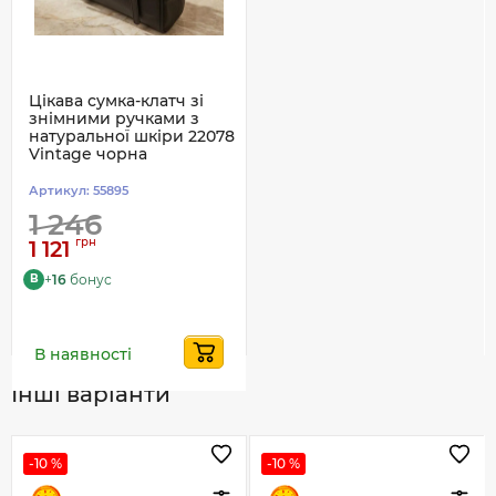
Цікава сумка-клатч зі
знімними ручками з
натуральної шкіри 22078
Vintage чорна
Артикул:
55895
1 246
грн
1 121
+
16
бонус
B
В наявності
Інші варіанти
-10 %
-10 %