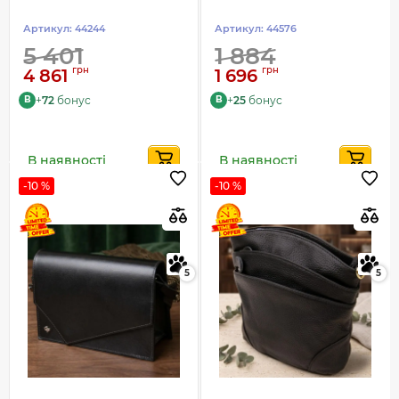
Артикул:
44244
Артикул:
44576
5 401
1 884
грн
грн
4 861
1 696
+
72
бонус
+
25
бонус
B
B
В наявності
В наявності
-10 %
-10 %
5
5