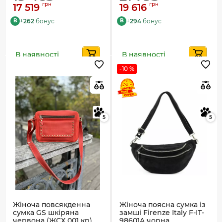
грн
грн
17 519
19 616
+
262
бонус
+
294
бонус
B
B
В наявності
В наявності
-10 %
5
5
Жіноча повсякденна
Жіноча поясна сумка із
сумка GS шкіряна
замші Firenze Italy F-IT-
червона (ЖСХ 001 кр)
98601A чорна