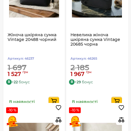
Жіноча шкіряна сумка
Невелика жіноча
Vintage 20488 чорний
шкіряна сумка Vintage
20685 чорна
Артикул:
46237
Артикул:
46265
1 697
2 185
грн
грн
1 527
1 967
+
22
бонус
+
29
бонус
B
B
В наявності
В наявності
-10 %
-10 %