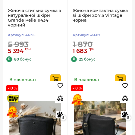
Жіноча стильна сумка з
Жіноча компактна сумка
натуральної шкіри
зі шкіри 20415 Vintage
Grande Pelle 11434
чорна
чорний
Артикул:
44595
Артикул:
45687
5 993
1 870
грн
грн
5 394
1 683
+
80
бонус
+
25
бонус
B
B
В наявності
В наявності
-10 %
-10 %
5
5