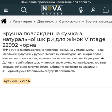
Сковорідки для індукції, гриля та щоденного готування
Більше 2х покупок - постійний клієнт - тоді вам знижка ;)
Акції та додаткові знижки для постійних клієнтів
Найкраща професійна косметика для догляду
Широкий вибір товарів та зручний підбір
Швидка доставка по Україні
Покупка товарів в кредит
Галантерея
Для жінок
Сумки жіночі
Зручна повсякде
Зручна повсякденна сумка з
натуральної шкіри для жінок Vintage
22992 чорна
🎒🖤 Зручна та стильна чорна повсякденна сумка Vintage 22992 — ваш
ідеальний супутник у рутині! Висока якість натуральної шкіри додає
елегантності, а місткість дозволяє легко вмістити всі необхідні речі. 💼
Доповніть свій образ цією універсальною сумкою, яка підкреслює ваш
вишуканий смак та чуття стилю. Обирайте комфорт та класику! ✨
#ШкірянаСумка #МоднийАксесуар #Елегантність
63934
Артикул: