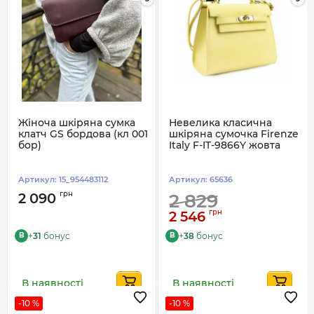
Жіноча шкіряна сумка
Невелика класична
клатч GS бордова (кл 001
шкіряна сумочка Firenze
бор)
Italy F-IT-9866Y жовта
Артикул:
15_954483112
Артикул:
65636
грн
2 090
2 829
грн
2 546
+
31
бонус
+
38
бонус
B
B
В наявності
В наявності
-10 %
-10 %