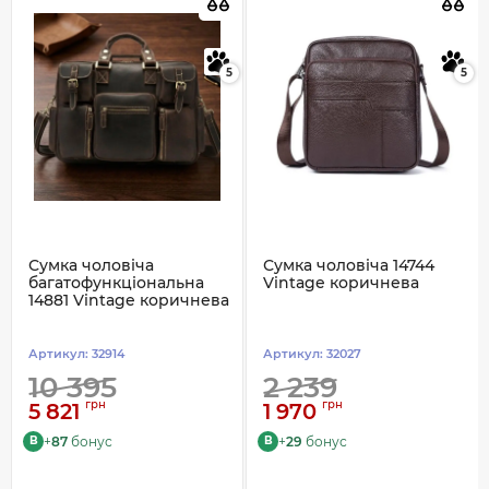
5
5
Сумка чоловіча
Сумка чоловіча 14744
багатофункціональна
Vintage коричнева
14881 Vintage коричнева
Артикул:
32914
Артикул:
32027
10 395
2 239
грн
грн
5 821
1 970
+
87
бонус
+
29
бонус
B
B