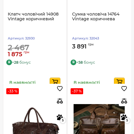
Клатч чоловічий 14908
Сумка чоловіча 14764
Vintage коричневий
Vintage коричнева
Артикул:
32930
Артикул:
32043
грн
2 467
3 891
грн
1 875
+
28
бонус
+
58
бонус
B
B
В наявності
В наявності
-33 %
-37 %
5
5