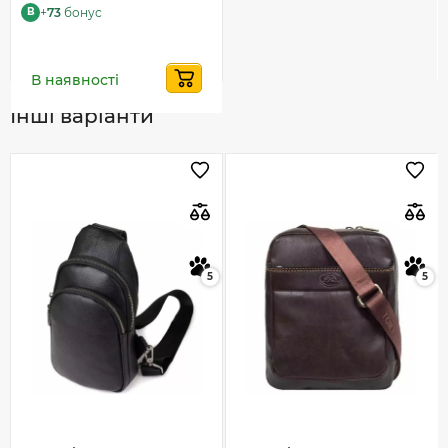
+
73
бонус
B
В наявності
Інші варіанти
5
5