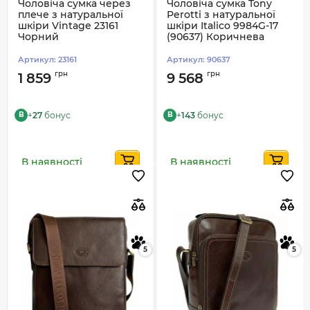
Чоловіча сумка через
Чоловіча сумка Tony
плече з натуральної
Perotti з натуральної
шкіри Vintage 23161
шкіри Italico 9984G-17
Чорний
(90637) Коричнева
Артикул:
23161
Артикул:
90637
грн
грн
1 859
9 568
+
27
бонус
+
143
бонус
B
B
В наявності
В наявності
5
5