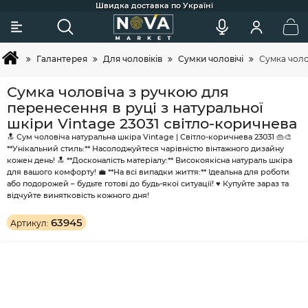
Сковорідки для індукції, гриля та щоденного готування
Більше 2х покупок - постійний клієнт - тоді вам знижка ;)
Акції та додаткові знижки для постійних клієнтів
Найкраща професійна косметика для догляду
Широкий вибір товарів та зручний підбір
Швидка доставка по Україні
Покупка товарів в кредит
Галантерея
Для чоловіків
Сумки чоловічі
Сумка чоло
Сумка чоловіча з ручкою для
перенесення в руці з натуральної
шкіри Vintage 23031 світло-коричнева
🔝 Сум чоловіча натуральна шкіра Vintage | Світло-коричнева 23031 👜🎨
**Унікальний стиль:** Насолоджуйтеся чарівністю вінтажного дизайну
кожен день! 🔝 **Досконалість матеріалу:** Високоякісна натураль шкіра
для вашого комфорту! 💼 **На всі випадки життя:** Ідеальна для роботи
або подорожей – будьте готові до будь-якої ситуації! ♥ Купуйте зараз та
відчуйте винятковість кожного дня!
63945
Артикул: