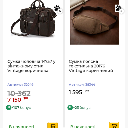
5
5
Сумка чоловіча 14757 у
Сумка поясна
вінтажному стилі
текстильна 20176
Vintage коричнева
Vintage коричневий
Артикул:
32049
Артикул:
38344
грн
10 362
1 595
грн
7 150
+
107
бонус
+
23
бонус
B
B
В наявності
В наявності