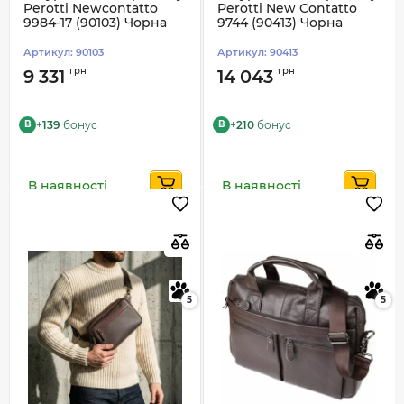
Perotti Newcontatto
Perotti New Contatto
9984-17 (90103) Чорна
9744 (90413) Чорна
Артикул:
90103
Артикул:
90413
грн
грн
9 331
14 043
+
139
бонус
+
210
бонус
B
B
В наявності
В наявності
5
5