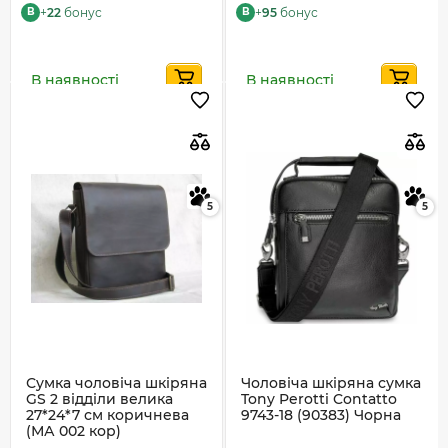
+
22
бонус
+
95
бонус
B
B
В наявності
В наявності
5
5
Сумка чоловіча шкіряна
Чоловіча шкіряна сумка
GS 2 відділи велика
Tony Perotti Contatto
27*24*7 см коричнева
9743-18 (90383) Чорна
(МА 002 кор)