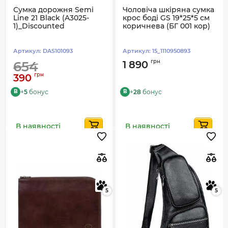
Сумка дорожня Semi
Чоловіча шкіряна сумка
Line 21 Black (A3025-
крос боді GS 19*25*5 см
1)_Discounted
коричнева (БГ 001 кор)
Артикул:
DAS101093
Артикул:
15_1110950893
грн
654
1 890
грн
390
+
5
бонус
+
28
бонус
B
B
В наявності
В наявності
5
5