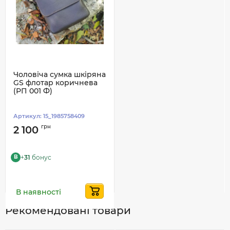
Чоловіча сумка шкіряна
GS флотар коричнева
(РП 001 Ф)
Артикул:
15_1985758409
грн
2 100
+
31
бонус
B
В наявності
Рекомендовані товари