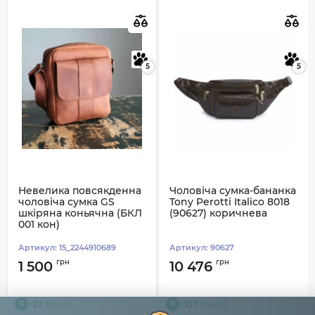
5
5
Невелика повсякденна
Чоловіча сумка-бананка
чоловіча сумка GS
Tony Perotti Italico 8018
шкіряна коньячна (БКЛ
(90627) коричнева
001 кон)
Артикул:
15_2244910689
Артикул:
90627
грн
грн
1 500
10 476
+
22
бонус
+
157
бонус
B
B