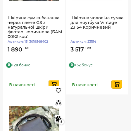
Шкіряна сумка-бананка
Шкіряна чоловіча сумка
через плече GS з
для ноутбука Vintage
натуральної шкіри
23154 Коричневий
флотар, коричнева (БАМ
001Ф кор)
Артикул:
15_3019548402
Артикул:
23154
грн
грн
1 890
3 517
+
28
бонус
+
52
бонус
B
B
В наявності
В наявності
5