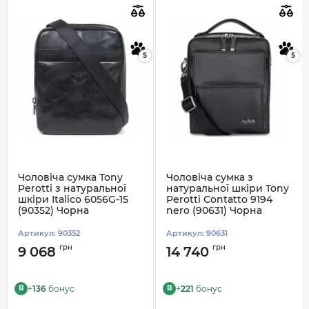
5
5
Чоловіча сумка Tony
Чоловіча сумка з
Perotti з натуральної
натуральної шкіри Tony
шкіри Italico 6056G-15
Perotti Contatto 9194
(90352) Чорна
nero (90631) Чорна
Артикул:
90352
Артикул:
90631
грн
грн
9 068
14 740
+
136
бонус
+
221
бонус
B
B