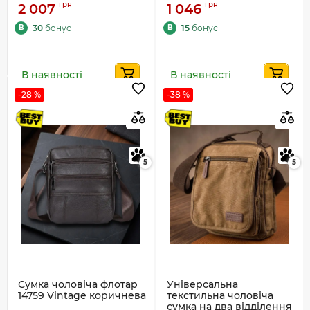
грн
грн
2 007
1 046
+
30
бонус
+
15
бонус
B
B
В наявності
В наявності
-28 %
-38 %
5
5
Сумка чоловіча флотар
Універсальна
14759 Vintage коричнева
текстильна чоловіча
сумка на два відділення