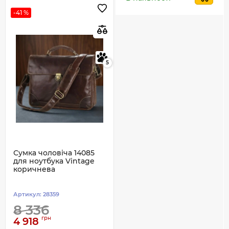
-41 %
5
Сумка чоловіча 14085
для ноутбука Vintage
коричнева
Артикул:
28359
8 336
грн
4 918