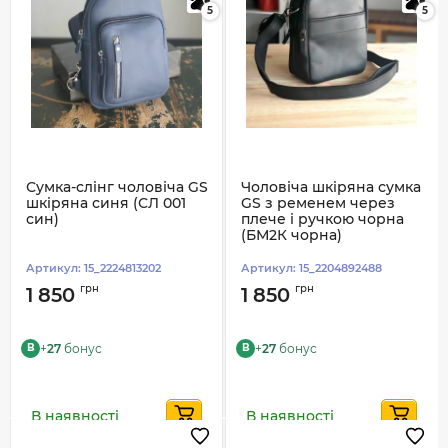
5
5
Сумка-слінг чоловіча GS
Чоловіча шкіряна сумка
шкіряна синя (СЛ 001
GS з ременем через
син)
плече і ручкою чорна
(БМ2К чорна)
Артикул:
15_2224813202
Артикул:
15_2204892488
грн
грн
1 850
1 850
+
27
бонус
+
27
бонус
B
B
В наявності
В наявності