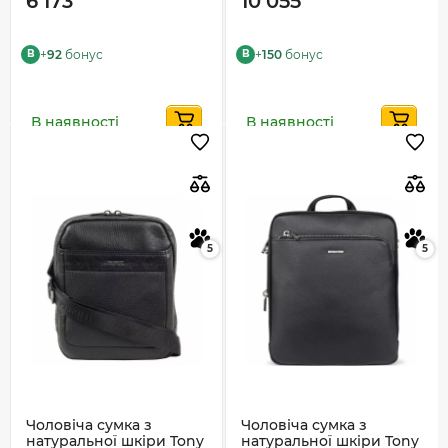
6 173
10 055
+
92
бонус
+
150
бонус
B
B
В наявності
В наявності
5
5
Чоловіча сумка з
Чоловіча сумка з
натуральної шкіри Tony
натуральної шкіри Tony