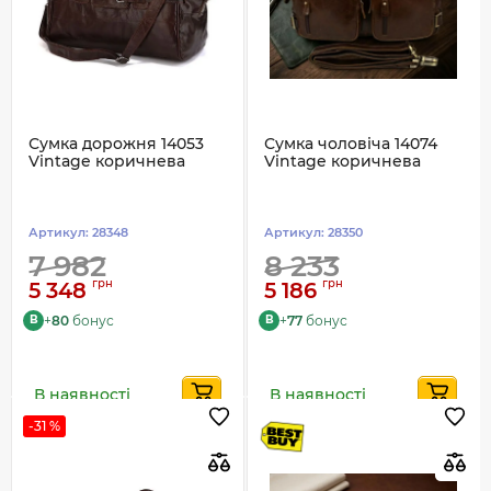
Сумка дорожня 14053
Сумка чоловіча 14074
Vintage коричнева
Vintage коричнева
Артикул:
28348
Артикул:
28350
7 982
8 233
грн
грн
5 348
5 186
+
80
бонус
+
77
бонус
B
B
В наявності
В наявності
-31 %