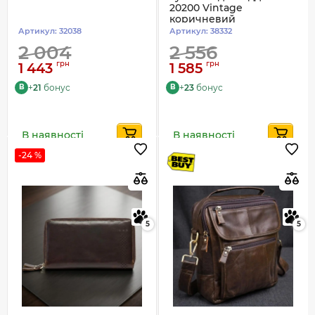
20200 Vintage
коричневий
Артикул:
32038
Артикул:
38332
2 004
2 556
грн
грн
1 443
1 585
+
21
бонус
+
23
бонус
B
B
В наявності
В наявності
-24 %
5
5