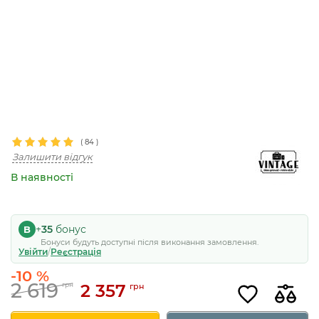
(
84
)
Залишити відгук
В наявності
+
35
бонус
B
Бонуси будуть доступні після виконання замовлення.
Увійти
/
Реєстрація
-10 %
2 619
2 357
грн
грн