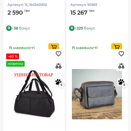
Артикул:
15_1643401552
Артикул:
90383
грн
грн
2 590
15 267
+
38
бонус
+
229
бонус
B
B
В наявності
В наявності
-40 %
новинка
5
5