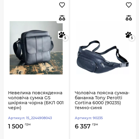
5
5
Невелика повсякденна
Чоловіча поясна сумка-
чоловіча сумка GS
бананка Tony Perotti
шкіряна чорна (БКЛ 001
Cortina 6000 (90235)
черн)
темно-синя
Артикул:
15_2244908043
Артикул:
90235
грн
грн
1 500
6 357