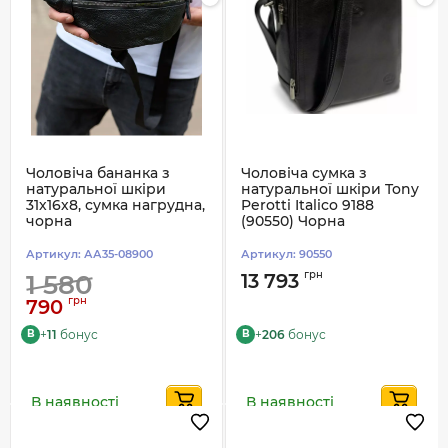
Чоловіча бананка з
Чоловіча сумка з
натуральної шкіри
натуральної шкіри Tony
31х16х8, сумка нагрудна,
Perotti Italico 9188
чорна
(90550) Чорна
Артикул:
АА35-08900
Артикул:
90550
грн
1 580
13 793
грн
790
+
11
бонус
+
206
бонус
B
B
В наявності
В наявності