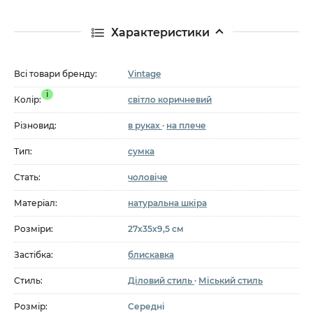
Характеристики
Всі товари бренду:
Vintage
i
Колір:
світло коричневий
Різновид:
в руках
·
на плече
Тип:
сумка
Стать:
чоловіче
Матеріал:
натуральна шкіра
Розміри:
27х35х9,5 см
Застібка:
блискавка
Стиль:
Діловий стиль
·
Міський стиль
Розмір:
Середні