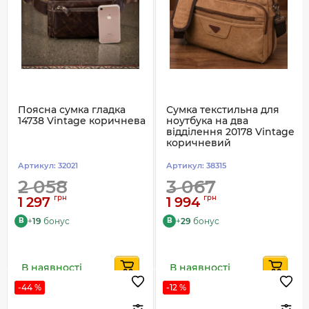
Поясна сумка гладка
Сумка текстильна для
14738 Vintage коричнева
ноутбука на два
відділення 20178 Vintage
коричневий
Артикул:
32021
Артикул:
38315
2 058
3 067
грн
грн
1 297
1 994
+
19
бонус
+
29
бонус
B
B
В наявності
В наявності
-44 %
-12 %