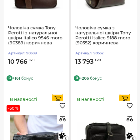
Чоловіча сумка Tony
Чоловіча сумка з
Perotti з натуральної
натуральної шкіри Tony
шкіри Italico 9546 moro
Perotti Italico 9188 moro
(90389) коричнева
(90552) коричнева
Артикул:
90389
Артикул:
90552
грн
грн
10 766
13 793
+
161
бонус
+
206
бонус
B
B
В наявності
В наявності
-50 %
5
5