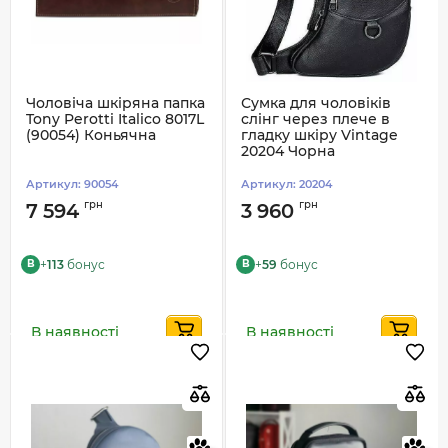
Чоловіча шкіряна папка
Сумка для чоловіків
Tony Perotti Italico 8017L
слінг через плече в
(90054) Коньячна
гладку шкіру Vintage
20204 Чорна
Артикул:
90054
Артикул:
20204
грн
грн
7 594
3 960
+
113
бонус
+
59
бонус
B
B
В наявності
В наявності