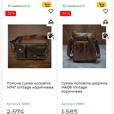
В наявності
В наявності
-22 %
-34 %
5
5
Поясна сумка чоловіча
Сумка чоловіча шкіряна
14747 Vintage коричнева
14608 Vintage
коричнева
Артикул:
32030
Артикул:
29893
2 574
1 585