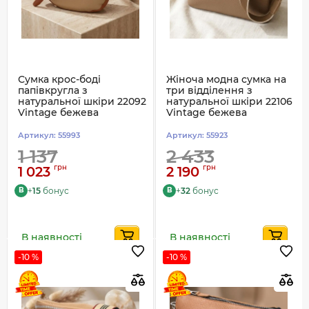
Сумка крос-боді
Жіноча модна сумка на
папівкругла з
три відділення з
натуральної шкіри 22092
натуральної шкіри 22106
Vintage бежева
Vintage бежева
Артикул:
55993
Артикул:
55923
1 137
2 433
грн
грн
1 023
2 190
+
15
бонус
+
32
бонус
B
B
В наявності
В наявності
-10 %
-10 %