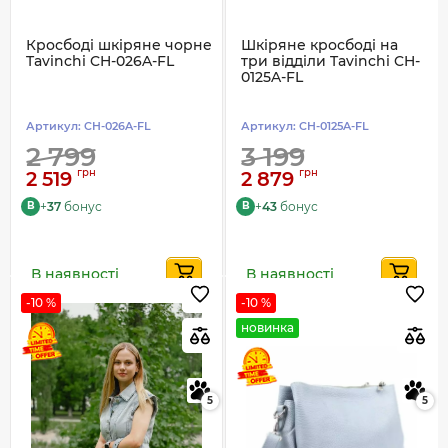
Кросбоді шкіряне чорне
Шкіряне кросбоді на
Tavinchi CH-026A-FL
три відділи Tavinchi CH-
0125A-FL
Артикул:
CH-026A-FL
Артикул:
CH-0125A-FL
2 799
3 199
грн
грн
2 519
2 879
+
37
бонус
+
43
бонус
B
B
В наявності
В наявності
-10 %
-10 %
новинка
5
5