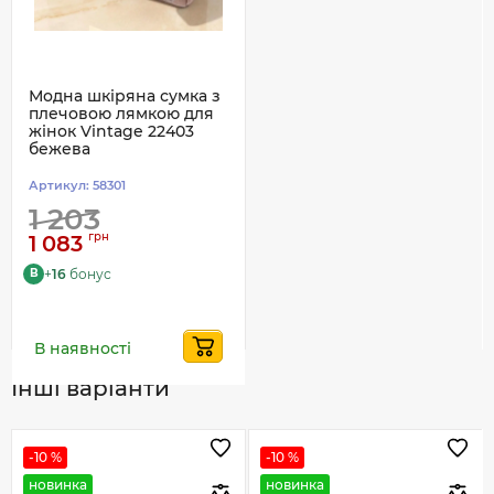
Модна шкіряна сумка з
плечовою лямкою для
жінок Vintage 22403
бежева
Артикул:
58301
1 203
грн
1 083
+
16
бонус
B
В наявності
Інші варіанти
-10 %
-10 %
новинка
новинка