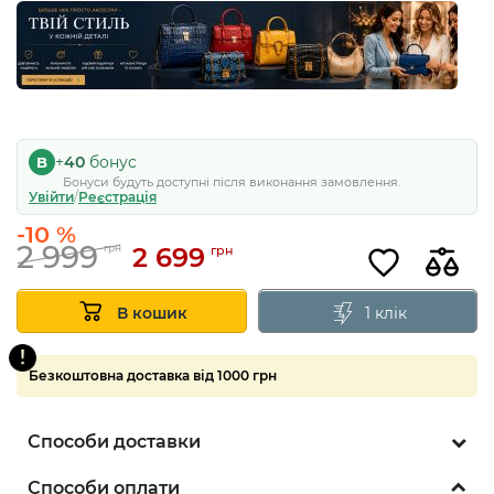
Суперціна
5
+
40
бонус
B
Бонуси будуть доступні після виконання замовлення.
Увійти
/
Реєстрація
-10 %
2 999
2 699
грн
грн
1 клік
В кошик
Безкоштовна доставка від 1000 грн
Способи доставки
Способи оплати