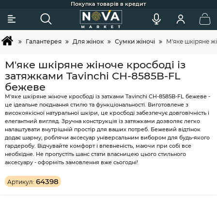
Сковорідки для індукції, гриля та щоденного готування
Більше 2х покупок - постійний клієнт - тоді вам знижка ;)
Акції та додаткові знижки для постійних клієнтів
Найкраща професійна косметика для догляду
Широкий вибір товарів та зручний підбір
Швидка доставка по Україні
Покупка товарів в кредит
Галантерея
Для жінок
Сумки жіночі
М'яке шкіряне ж
М'яке шкіряне жіноче кросбоді із
затяжками Tavinchi CH-8585B-FL
бежеве
М'яке шкіряне жіноче кросбоді із затками Tavinchi CH-8585B-FL бежеве -
це ідеальне поєднання стилю та функціональності. Виготовлене з
високоякісної натуральної шкіри, це кросбоді забезпечує довговічність і
елегантний вигляд. Зручна конструкція із затяжками дозволяє легко
налаштувати внутрішній простір для ваших потреб. Бежевий відтінок
додає шарму, роблячи аксесуар універсальним вибором для будь-якого
гардеробу. Відчувайте комфорт і впевненість, маючи при собі все
необхідне. Не пропустіть шанс стати власницею цього стильного
аксесуару - оформіть замовлення вже сьогодні!
64398
Артикул: