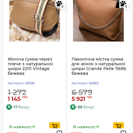
5
5
Жіноча сумка через
Лаконічна містка сумка
плече з натуральної
для жінок з натуральної
шкіри 22111 Vintage
шкіри Grande Pelle 11696
бежева
бежева
Артикул:
55928
Артикул:
56862
1 272
6 579
грн
грн
1 145
5 921
+
17
бонус
+
88
бонус
B
B
В наявності
В наявності