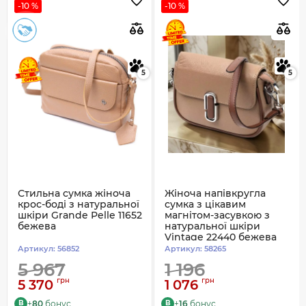
-10 %
-10 %
5
5
Стильна сумка жіноча
Жіноча напівкругла
крос-боді з натуральної
сумка з цікавим
шкіри Grande Pelle 11652
магнітом-засувкою з
бежева
натуральної шкіри
Vintage 22440 бежева
Артикул:
56852
Артикул:
58265
5 967
1 196
грн
грн
5 370
1 076
+
80
бонус
+
16
бонус
B
B