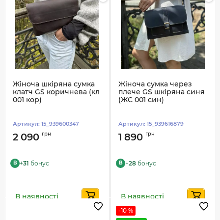
Жіноча шкіряна сумка
Жіноча сумка через
клатч GS коричнева (кл
плече GS шкіряна синя
001 кор)
(ЖС 001 син)
Артикул:
15_939600347
Артикул:
15_939616879
грн
грн
2 090
1 890
+
31
бонус
+
28
бонус
B
B
В наявності
В наявності
-10 %