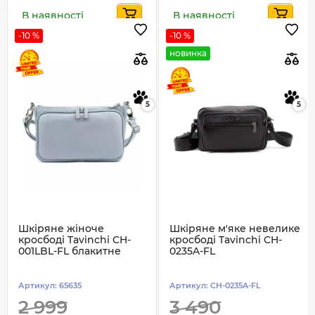
В наявності
В наявності
-10 %
-10 %
новинка
5
5
Шкіряне жіноче
Шкіряне м'яке невелике
кросбоді Tavinchi CH-
кросбоді Tavinchi CH-
001LBL-FL блакитне
0235A-FL
Артикул:
65635
Артикул:
CH-0235A-FL
2 999
3 490