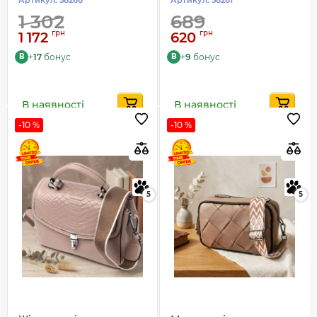
1 302
689
грн
грн
1 172
620
+
17
бонус
+
9
бонус
B
B
В наявності
В наявності
-10 %
-10 %
5
5