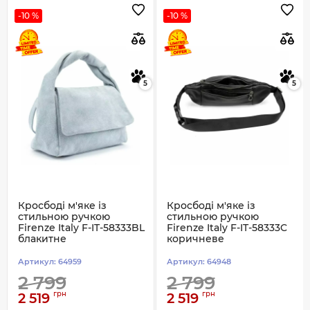
-10 %
-10 %
5
5
Кросбоді м'яке із
Кросбоді м'яке із
стильною ручкою
стильною ручкою
Firenze Italy F-IT-58333BL
Firenze Italy F-IT-58333C
блакитне
коричневе
Артикул:
64959
Артикул:
64948
2 799
2 799
грн
грн
2 519
2 519