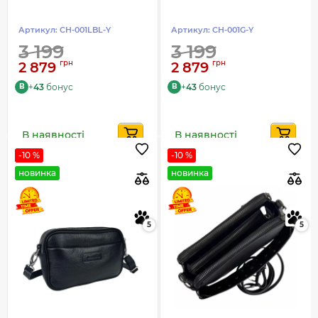
Артикул:
CH-001LBL-Y
Артикул:
CH-001G-Y
3 199
3 199
грн
грн
2 879
2 879
+
43
бонус
+
43
бонус
B
B
В наявності
В наявності
-10 %
-10 %
новинка
новинка
5
5