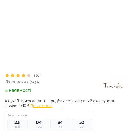
(
65
)
Залишити відгук
В наявності
Акція:
Готуйся до літа - придбай собі яскравий аксесуар зі
знижкою 10%
Детальніше
Залишилось
2
3
0
4
3
4
5
0
5
1
ДНІ
ГОД
ХВ
СЕК