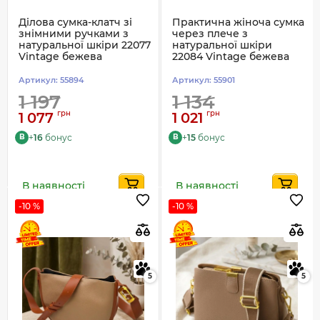
Ділова сумка-клатч зі
Практична жіноча сумка
знімними ручками з
через плече з
натуральної шкіри 22077
натуральної шкіри
Vintage бежева
22084 Vintage бежева
Артикул:
55894
Артикул:
55901
1 197
1 134
грн
грн
1 077
1 021
+
16
бонус
+
15
бонус
B
B
В наявності
В наявності
-10 %
-10 %
5
5