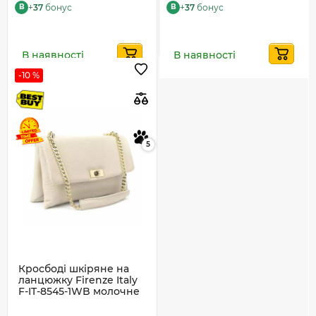
+
37
бонус
+
37
бонус
B
B
В наявності
В наявності
-10 %
5
Кросбоді шкіряне на
ланцюжку Firenze Italy
F-IT-8545-1WB молочне