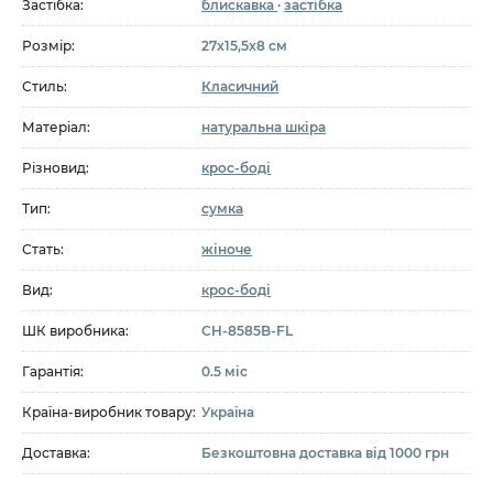
Застібка:
блискавка
·
застібка
Розмір:
27x15,5x8 см
Стиль:
Класичний
Матеріал:
натуральна шкіра
Різновид:
крос-боді
Тип:
сумка
Стать:
жіноче
Вид:
крос-боді
ШК виробника:
CH-8585B-FL
Гарантія:
0.5 міс
Країна-виробник товару:
Україна
Доставка:
Безкоштовна доставка від 1000 грн