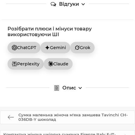
Відгуки
Розібрати плюси і мінуси товару
використовуючи ШІ
ChatGPT
Gemini
Grok
Perplexity
Claude
Опис
Сумка маленька жіноча м'яка замшева Tavinchi CH-
036DB-Y шоколад
Компактна жіноча шкіряна сумочка Firenze Italy F-IT-