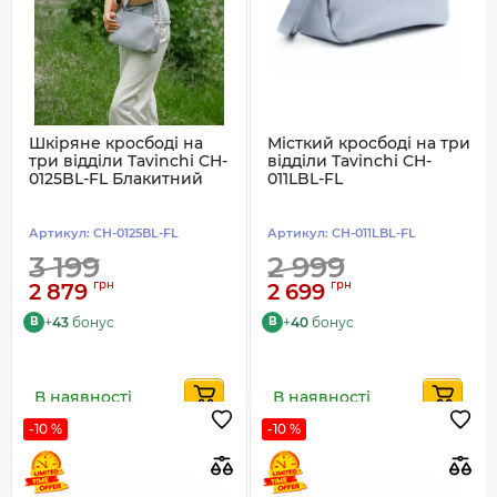
Шкіряне кросбоді на
Місткий кросбоді на три
три відділи Tavinchi CH-
відділи Tavinchi CH-
0125BL-FL Блакитний
011LBL-FL
Артикул:
CH-0125BL-FL
Артикул:
CH-011LBL-FL
3 199
2 999
грн
грн
2 879
2 699
+
43
бонус
+
40
бонус
B
B
В наявності
В наявності
-10 %
-10 %