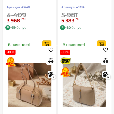
Артикул:
43240
Артикул:
45374
4 409
5 981
грн
грн
3 968
5 383
+
59
бонус
+
80
бонус
B
B
В наявності
В наявності
-10 %
-10 %
5
5