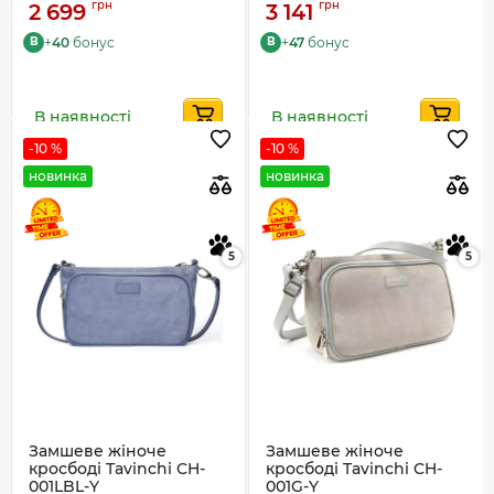
грн
грн
2 699
3 141
+
40
бонус
+
47
бонус
B
B
В наявності
В наявності
-10 %
-10 %
новинка
новинка
5
5
Замшеве жіноче
Замшеве жіноче
кросбоді Tavinchi CH-
кросбоді Tavinchi CH-
001LBL-Y
001G-Y