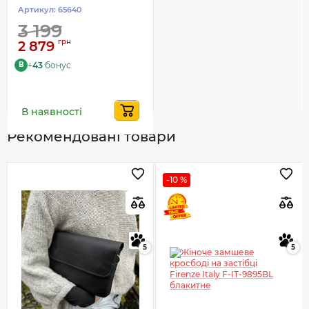
Артикул:
65640
3 199
грн
2 879
+
43
бонус
B
В наявності
Рекомендовані товари
-10 %
5
5