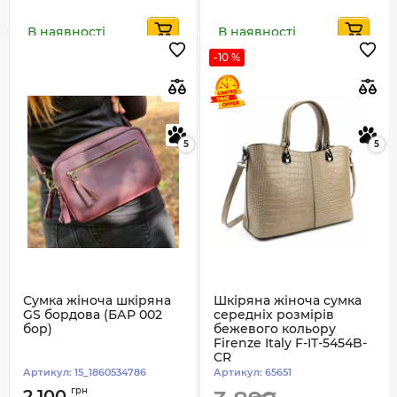
В наявності
В наявності
-10 %
5
5
Сумка жіноча шкіряна
Шкіряна жіноча сумка
GS бордова (БАР 002
середніх розмірів
бор)
бежевого кольору
Firenze Italy F-IT-5454B-
CR
Артикул:
15_1860534786
Артикул:
65651
грн
2 100