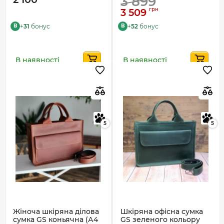
3 899
грн
3 509
+
31
бонус
+
52
бонус
B
B
В наявності
В наявності
5
5
Жіноча шкіряна ділова
Шкіряна офісна сумка
сумка GS коньячна (А4
GS зеленого кольору