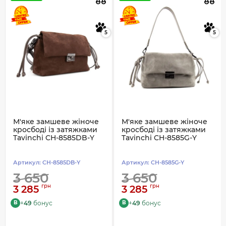
5
5
М'яке замшеве жіноче
М'яке замшеве жіноче
кросбоді із затяжками
кросбоді із затяжками
Tavinchi CH-8585DB-Y
Tavinchi CH-8585G-Y
Артикул:
CH-8585DB-Y
Артикул:
CH-8585G-Y
3 650
3 650
грн
грн
3 285
3 285
+
49
бонус
+
49
бонус
B
B