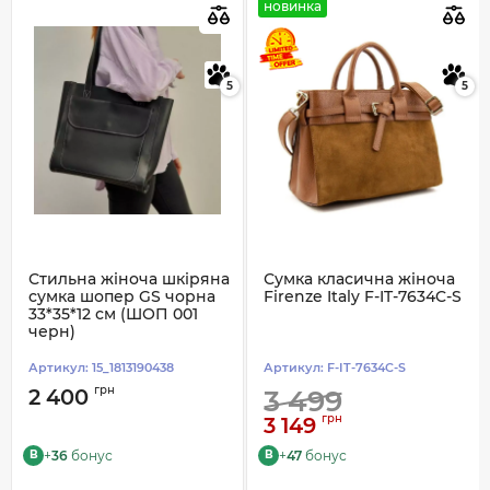
новинка
5
5
Стильна жіноча шкіряна
Сумка класична жіноча
сумка шопер GS чорна
Firenze Italy F-IT-7634C-S
33*35*12 см (ШОП 001
черн)
Артикул:
15_1813190438
Артикул:
F-IT-7634C-S
грн
2 400
3 499
грн
3 149
+
36
бонус
+
47
бонус
B
B