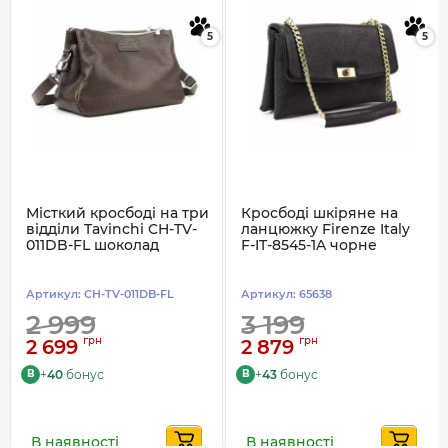
5
5
Місткий кросбоді на три
Кросбоді шкіряне на
відділи Tavinchi CH-TV-
ланцюжку Firenze Italy
011DB-FL шоколад
F-IT-8545-1A чорне
Артикул:
CH-TV-011DB-FL
Артикул:
65638
2 999
3 199
грн
грн
2 699
2 879
+
40
бонус
+
43
бонус
B
B
В наявності
В наявності