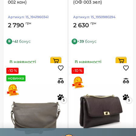
002 кон)
(ОФ 003 зел)
Артикул:
15_1941960341
Артикул:
15_1950980294
грн
грн
2 790
2 630
+
41
бонус
+
39
бонус
B
B
В наявності
В наявності
-10 %
-10 %
новинка
5
5