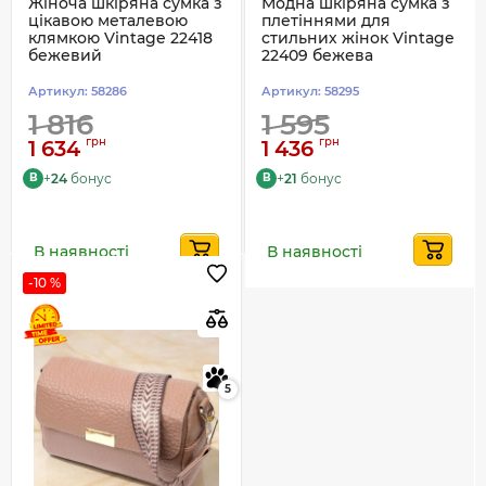
Жіноча шкіряна сумка з
Модна шкіряна сумка з
цікавою металевою
плетіннями для
клямкою Vintage 22418
стильних жінок Vintage
бежевий
22409 бежева
Артикул:
58286
Артикул:
58295
1 816
1 595
грн
грн
1 634
1 436
+
24
бонус
+
21
бонус
B
B
В наявності
В наявності
-10 %
5