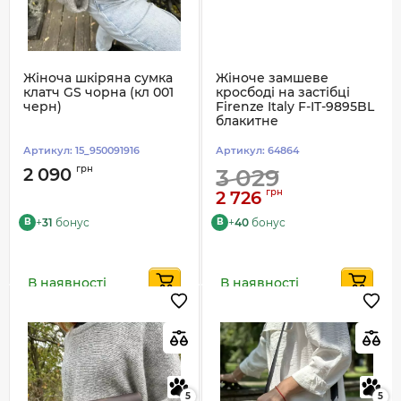
Жіноча шкіряна сумка
Жіноче замшеве
клатч GS чорна (кл 001
кросбоді на застібці
черн)
Firenze Italy F-IT-9895BL
блакитне
Артикул:
15_950091916
Артикул:
64864
грн
2 090
3 029
грн
2 726
+
31
бонус
+
40
бонус
B
B
В наявності
В наявності
5
5