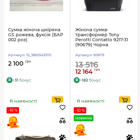
Сумка жіноча шкіряна
Жіноча сумка-
GS рожева, фуксія (БАР
трансформер Tony
002 роз)
Perotti Contatto 9217-31
(90679) Чорна
Артикул:
15_1860543370
Артикул:
90679
грн
2 100
13 516
грн
12 164
+
31
бонус
+
182
бонус
B
B
В наявності
В наявності
-10 %
-10 %
новинка