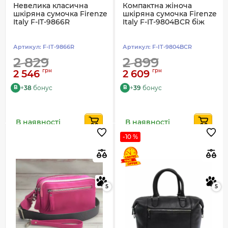
Невелика класична
Компактна жіноча
шкіряна сумочка Firenze
шкіряна сумочка Firenze
Italy F-IT-9866R
Italy F-IT-9804BCR біж
Артикул:
F-IT-9866R
Артикул:
F-IT-9804BCR
2 829
2 899
грн
грн
2 546
2 609
+
38
бонус
+
39
бонус
B
B
В наявності
В наявності
-10 %
5
5