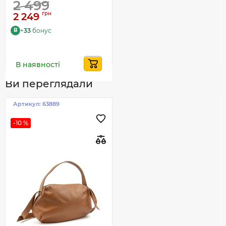
2 499
грн
2 249
+
33
бонус
B
В наявності
Ви переглядали
Артикул:
63889
-10 %