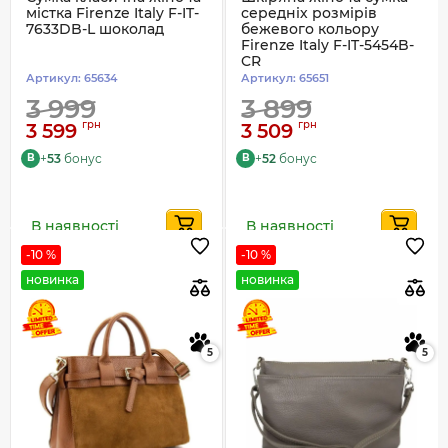
містка Firenze Italy F-IT-
середніх розмірів
7633DB-L шоколад
бежевого кольору
Firenze Italy F-IT-5454B-
CR
Артикул:
65634
Артикул:
65651
3 999
3 899
грн
грн
3 599
3 509
+
53
бонус
+
52
бонус
B
B
В наявності
В наявності
-10 %
-10 %
новинка
новинка
5
5