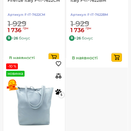
Firenze Italy F-IT-7622CM
Italy F-IT-7622BM
Артикул:
F-IT-7622CM
Артикул:
F-IT-7622BM
1 929
1 929
грн
грн
1 736
1 736
+
26
бонус
+
26
бонус
B
B
В наявності
В наявності
-10 %
новинка
5