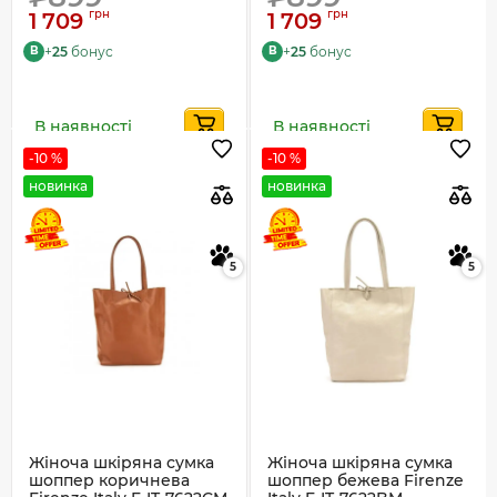
грн
грн
1 709
1 709
+
25
бонус
+
25
бонус
B
B
В наявності
В наявності
-10 %
-10 %
новинка
новинка
5
5
Жіноча шкіряна сумка
Жіноча шкіряна сумка
шоппер коричнева
шоппер бежева Firenze