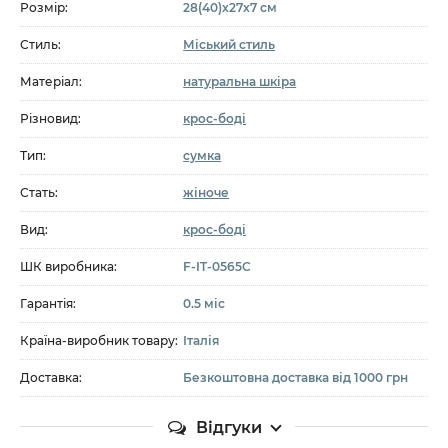
Розмір:
28(40)x27x7 см
Стиль:
Міський стиль
Матеріал:
натуральна шкіра
Різновид:
крос-боді
Тип:
сумка
Стать:
жіноче
Вид:
крос-боді
ШК виробника:
F-IT-0565C
Гарантія:
0.5 міс
Країна-виробник товару:
Італія
Доставка:
Безкоштовна доставка від 1000 грн
Відгуки