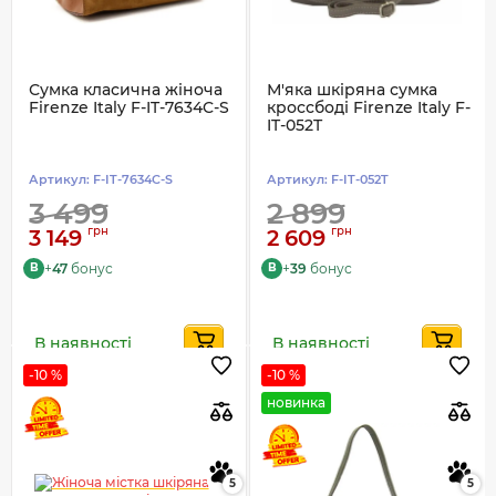
Сумка класична жіноча
М'яка шкіряна сумка
Firenze Italy F-IT-7634C-S
кроссбоді Firenze Italy F-
IT-052T
Артикул:
F-IT-7634C-S
Артикул:
F-IT-052T
3 499
2 899
грн
грн
3 149
2 609
+
47
бонус
+
39
бонус
B
B
В наявності
В наявності
-10 %
-10 %
новинка
5
5