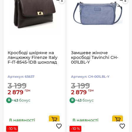
5
5
Кросбоді шкіряне на
Замшеве жіноче
ланцюжку Firenze Italy
кросбоді Tavinchi CH-
F-IT-8545-1DB шоколад
001LBL-Y
Артикул:
65637
Артикул:
CH-001LBL-Y
3 199
3 199
грн
грн
2 879
2 879
+
43
бонус
+
43
бонус
B
B
В наявності
В наявності
-10 %
-10 %