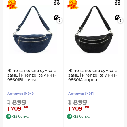
5
5
Жіноча поясна сумка із
Жіноча поясна сумка із
замші Firenze Italy F-IT-
замші Firenze Italy F-IT-
98601BL синя
98601A чорна
Артикул:
64949
Артикул:
64951
1 899
1 899
грн
грн
1 709
1 709
+
25
бонус
+
25
бонус
B
B