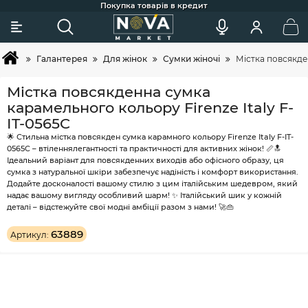
Сковорідки для індукції, гриля та щоденного готування
Більше 2х покупок - постійний клієнт - тоді вам знижка ;)
Акції та додаткові знижки для постійних клієнтів
Найкраща професійна косметика для догляду
Широкий вибір товарів та зручний підбір
Швидка доставка по Україні
Покупка товарів в кредит
Галантерея
Для жінок
Сумки жіночі
Містка повсякде
Містка повсякденна сумка
карамельного кольору Firenze Italy F-
IT-0565C
🌟 Стильна містка повсякден сумка карамного кольору Firenze Italy F-IT-
0565C – втіленнялегантності та практичності для активних жінок! 📏🔝
Ідеальний варіант для повсякденних виходів або офісного образу, ця
сумка з натуральної шкіри забезпечує надіність і комфорт використання.
Додайте досконалості вашому стилю з цим італійським шедевром, який
надає вашому вигляду особливий шарм! ✨ Італійський шик у кожній
деталі – відстежуйте свої модні амбіції разом з нами! 🚀👜
63889
Артикул: