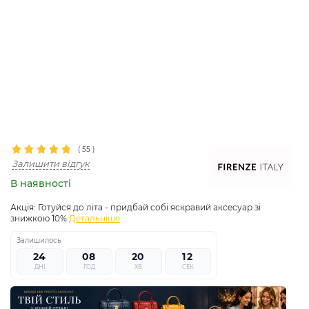
(
55
)
Залишити відгук
В наявності
Акція:
Готуйся до літа - придбай собі яскравий аксесуар зі
знижкою 10%
Детальніше
Суперціна
Залишилось
2
4
0
8
2
0
1
0
1
ДНІ
ГОД
ХВ
СЕК
5