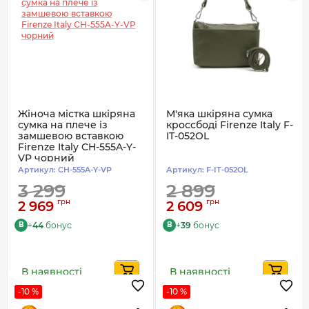
Жіноча містка шкіряна
М'яка шкіряна сумка
сумка на плече із
кроссбоді Firenze Italy F-
замшевою вставкою
IT-052OL
Firenze Italy CH-555A-Y-
VP чорний
Артикул:
CH-555A-Y-VP
Артикул:
F-IT-052OL
3 299
2 899
грн
грн
2 969
2 609
+
44
бонус
+
39
бонус
B
B
В наявності
В наявності
-10 %
-10 %