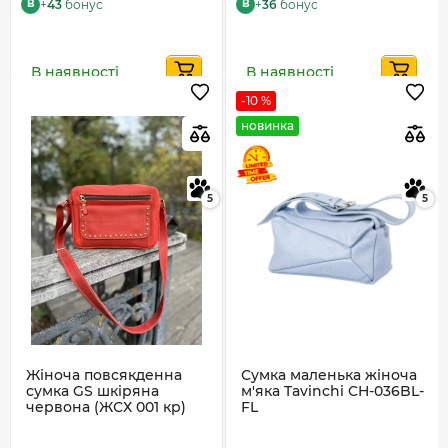
+
43
бонус
+
36
бонус
B
B
В наявності
В наявності
-10 %
новинка
5
5
Жіноча повсякденна
Сумка маленька жіноча
сумка GS шкіряна
м'яка Tavinchi CH-036BL-
червона (ЖСХ 001 кр)
FL