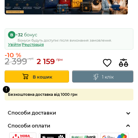
+
32
бонус
B
Бонуси будуть доступні після виконання замовлення.
Увійти
/
Реєстрація
-10 %
2 399
2 159
грн
грн
1 клік
В кошик
Безкоштовна доставка від 1000 грн
Способи доставки
Способи оплати