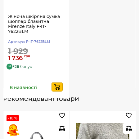
Жіноча шкіряна сумка
шоппер блакитна
Firenze Italy F-IT-
7622BLM
Артикул:
F-IT-7622BLM
1 929
грн
1 736
+
26
бонус
B
В наявності
Рекомендовані товари
-10 %