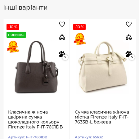
Інші варіанти
-10 %
-10 %
новинка
5
5
Класична жіноча
Сумка класична жіноча
шкіряна сумка
містка Firenze Italy F-IT-
шоколадного кольору
7633B-L бежева
Firenze Italy F-IT-7601DB
Артикул:
F-IT-7601DB
Артикул:
65632