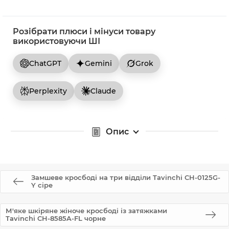
Розібрати плюси і мінуси товару
використовуючи ШІ
ChatGPT
Gemini
Grok
Perplexity
Claude
Опис
Замшеве кросбоді на три відділи Tavinchi CH-0125G-
Y сіре
М'яке шкіряне жіноче кросбоді із затяжками
Tavinchi CH-8585A-FL чорне