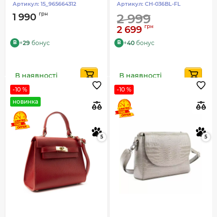
Артикул:
15_965664312
Артикул:
CH-036BL-FL
грн
1 990
2 999
грн
2 699
+
29
бонус
+
40
бонус
B
B
В наявності
В наявності
-10 %
-10 %
новинка
5
5