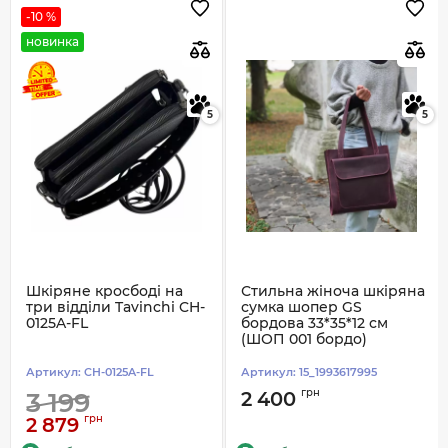
-10 %
новинка
5
5
Шкіряне кросбоді на
Стильна жіноча шкіряна
три відділи Tavinchi CH-
сумка шопер GS
0125A-FL
бордова 33*35*12 см
(ШОП 001 бордо)
Артикул:
CH-0125A-FL
Артикул:
15_1993617995
грн
3 199
2 400
грн
2 879