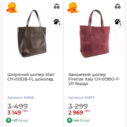
5
5
Шкіряний шопер Klari
Замшевий шопер
CH-013DB-FL шоколад
Firenze Italy CH-013BO-Y-
VP бордо
Артикул:
64946
Артикул:
64873
3 499
3 299
грн
грн
3 149
2 969
+
47
бонус
+
44
бонус
B
B