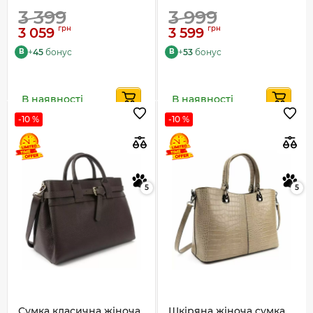
3 399
3 999
грн
грн
3 059
3 599
+
45
бонус
+
53
бонус
B
B
В наявності
В наявності
-10 %
-10 %
5
5
Сумка класична жіноча
Шкіряна жіноча сумка