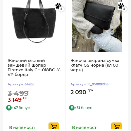
5
5
Жіночий місткий
Жіноча шкіряна сумка
замшевий шопер
клатч GS чорна (кл 001
Firenze Italy CH-018BO-Y-
черн)
VP бордо
Артикул:
64955
Артикул:
15_950091916
грн
3 499
2 090
грн
3 149
+
47
бонус
+
31
бонус
B
B
В наявності
В наявності