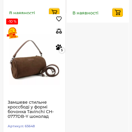
В наявності
В наявності
-10 %
5
Замшеве стильне
кроссбоді у формі
бочонка Tavinchi CH-
0777DB-Y шоколад
Артикул:
65648