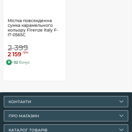
Містка повсякденна
сумка карамельного
кольору Firenze Italy F-
IT-0565C
2 399
грн
2 159
+
32
бонус
B
КОНТАКТИ
ПРО МАГАЗИН
КАТАЛОГ ТОВАРІВ