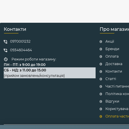
Контакти
Про магази
0970001232
Акції
Бренди
0934604464
Оплата
Режим роботи магазину:
Доставка
ПН - ПТ: з 9:00 до 19:00
СБ - НД: з 11.00 до 15.00
Контакти
(прийом замовлень/консультація)
Статті
Часті питанн
Політика ко
Відгуки
Користувача
Оплата част