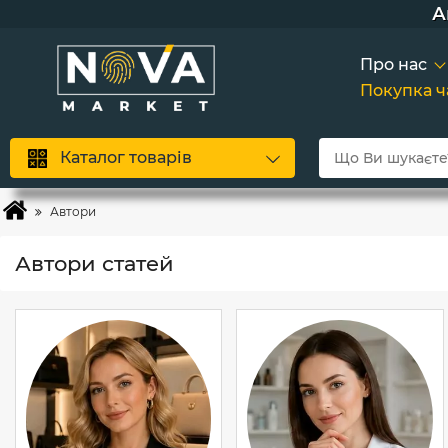
Більш
Сков
А
Про нас
Покупка 
Каталог товарів
Автори
Автори статей