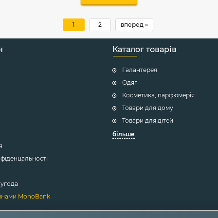
1
2
вперед »
н
Каталог товарів
Галантерея
Одяг
Косметика, парфюмерія
Товари для дому
Товари для дітей
більше
я
нфіденцальності
 угода
инами MonoBank