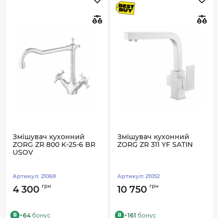
Змішувач кухонний
Змішувач кухонний
ZORG ZR 800 K-25-6 BR
ZORG ZR 311 YF SATIN
USOV
Артикул:
21069
Артикул:
21052
грн
грн
4 300
10 750
+
64
бонус
+
161
бонус
B
B