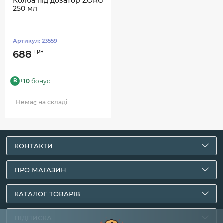
Колба під дозатор ZORG
250 мл
Артикул:
23559
грн
688
+
10
бонус
B
Немає на складі
КОНТАКТИ
ПРО МАГАЗИН
КАТАЛОГ ТОВАРІВ
ПІДПИСКА