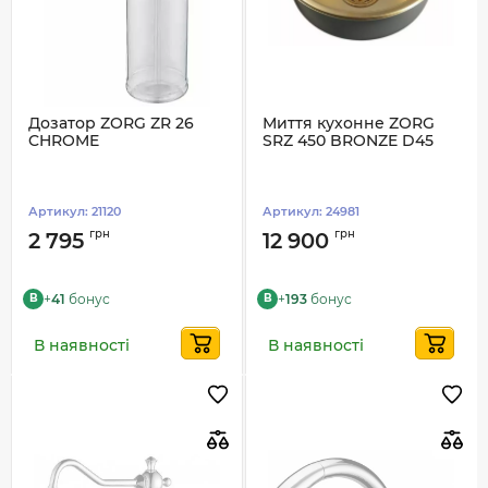
Дозатор ZORG ZR 26
Миття кухонне ZORG
CHROME
SRZ 450 BRONZE D45
Артикул:
21120
Артикул:
24981
грн
грн
2 795
12 900
+
41
бонус
+
193
бонус
B
B
В наявності
В наявності