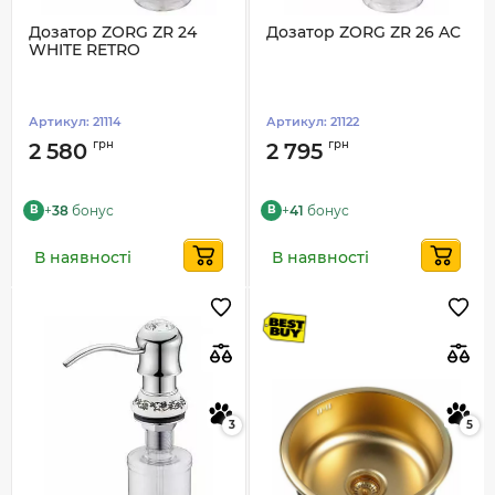
Дозатор ZORG ZR 24
Дозатор ZORG ZR 26 AC
WHITE RETRO
Артикул:
21114
Артикул:
21122
грн
грн
2 580
2 795
+
38
бонус
+
41
бонус
B
B
В наявності
В наявності
3
5