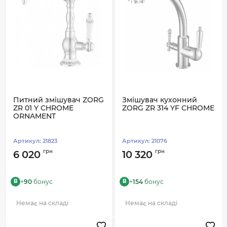
Питний змішувач ZORG
Змішувач кухонний
ZR 01 Y CHROME
ZORG ZR 314 YF CHROME
ORNAMENT
Артикул:
21823
Артикул:
21076
грн
грн
6 020
10 320
+
90
бонус
+
154
бонус
B
B
Немає на складі
Немає на складі