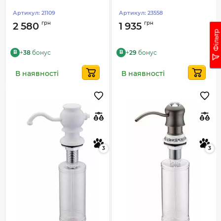
Артикул:
21109
Артикул:
23558
грн
грн
2 580
1 935
Фільтр
+
38
бонус
+
29
бонус
B
B
В наявності
В наявності
3
3