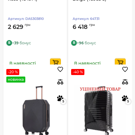
Артикул:
DAS303810
Артикул:
64731
грн
грн
2 629
6 418
+
39
бонус
+
96
бонус
B
B
В наявності
В наявності
-20 %
-40 %
новинка
5
5