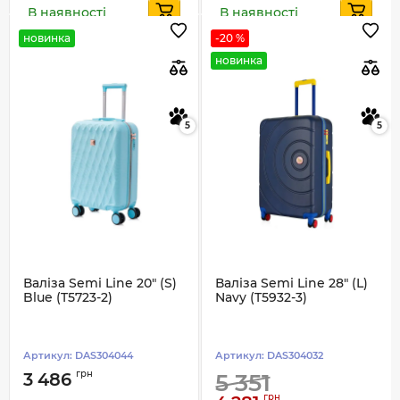
В наявності
В наявності
новинка
-20 %
новинка
5
5
Валіза Semi Line 20" (S)
Валіза Semi Line 28" (L)
Blue (T5723-2)
Navy (T5932-3)
Артикул:
DAS304044
Артикул:
DAS304032
грн
3 486
5 351
грн