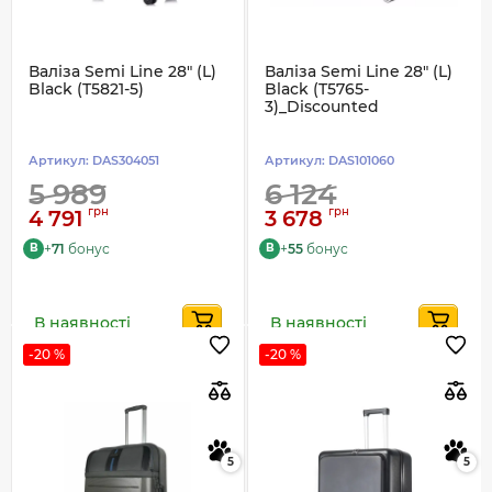
Валіза Semi Line 28" (L)
Валіза Semi Line 28" (L)
Black (T5821-5)
Black (T5765-
3)_Discounted
Артикул:
DAS304051
Артикул:
DAS101060
5 989
6 124
грн
грн
4 791
3 678
+
71
бонус
+
55
бонус
B
B
В наявності
В наявності
-20 %
-20 %
5
5