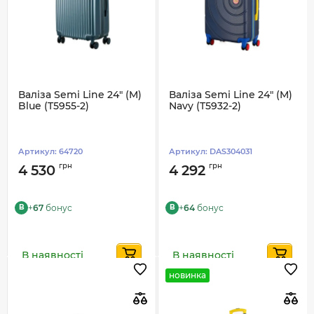
Валіза Semi Line 24" (M)
Валіза Semi Line 24" (M)
Blue (T5955-2)
Navy (T5932-2)
Артикул:
64720
Артикул:
DAS304031
грн
грн
4 530
4 292
+
67
бонус
+
64
бонус
B
B
В наявності
В наявності
новинка