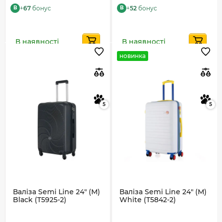
+
67
бонус
+
52
бонус
B
B
В наявності
В наявності
новинка
5
5
Валіза Semi Line 24" (M)
Валіза Semi Line 24" (M)
Black (T5925-2)
White (T5842-2)