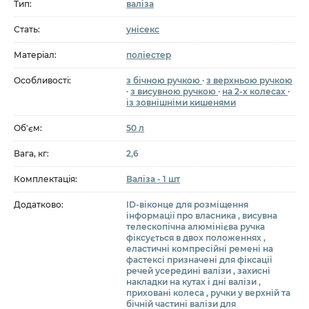
Тип:
валіза
Стать:
унісекс
Матеріал:
поліестер
Особливості:
з бічною ручкою
·
з верхньою ручкою
·
з висувною ручкою
·
на 2-х колесах
·
із зовнішніми кишенями
Об'єм:
50 л
Вага, кг:
2,6
Комплектація:
Валіза - 1 шт
Додатково:
ID-віконце для розміщення
інформації про власника , висувна
телескопічна алюмінієва ручка
фіксується в двох положеннях ,
еластичні компресійні ремені на
фастексі призначені для фіксації
речей усередині валізи , захисні
накладки на кутах і дні валізи ,
приховані колеса , ручки у верхній та
бічній частині валізи для