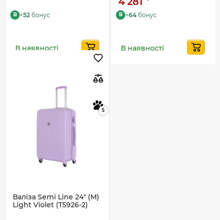
4 281
+
52
бонус
+
64
бонус
B
B
В наявності
В наявності
5
Валіза Semi Line 24" (M)
Light Violet (T5926-2)