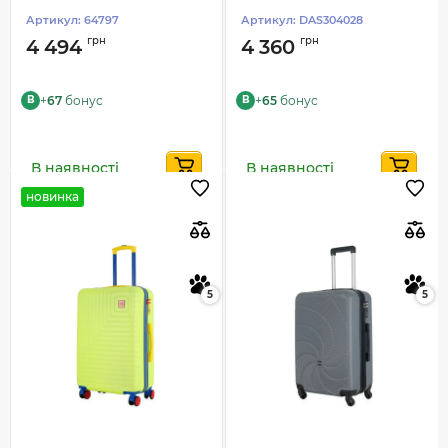
Артикул:
64797
Артикул:
DAS304028
грн
грн
4 494
4 360
+
67
бонус
+
65
бонус
B
B
В наявності
В наявності
новинка
5
5