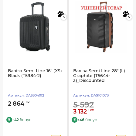
5
5
Валіза Semi Line 16" (XS)
Валіза Semi Line 28" (L)
Black (T5984-2)
Graphite (T5644-
3)_Discounted
Артикул:
DAS304012
Артикул:
DAS101073
грн
2 864
5 592
грн
3 132
+
42
бонус
+
46
бонус
B
B