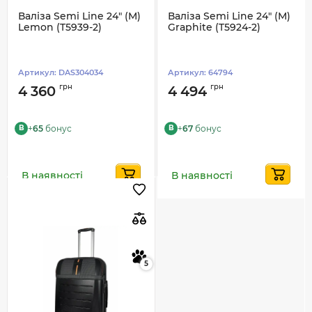
Валіза Semi Line 24" (M)
Валіза Semi Line 24" (M)
Lemon (T5939-2)
Graphite (T5924-2)
Артикул:
DAS304034
Артикул:
64794
грн
грн
4 360
4 494
+
65
бонус
+
67
бонус
B
B
В наявності
В наявності
5