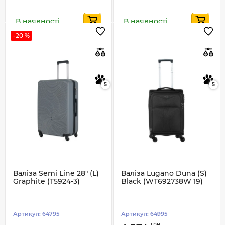
В наявності
В наявності
-20 %
5
5
Валіза Semi Line 28" (L)
Валіза Lugano Duna (S)
Graphite (T5924-3)
Black (WT692738W 19)
Артикул:
64795
Артикул:
64995
грн