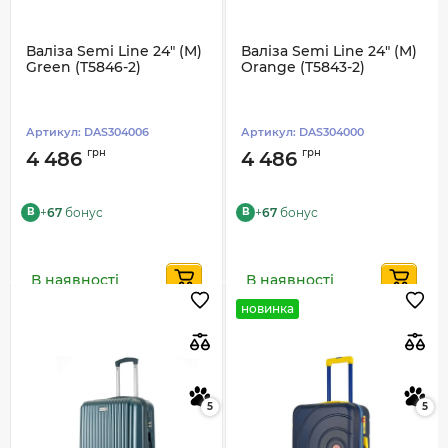
Валіза Semi Line 24" (M)
Валіза Semi Line 24" (M)
Green (T5846-2)
Orange (T5843-2)
Артикул:
DAS304006
Артикул:
DAS304000
грн
грн
4 486
4 486
+
67
бонус
+
67
бонус
B
B
В наявності
В наявності
новинка
5
5