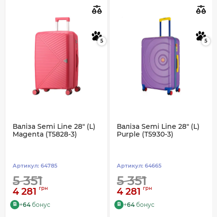
5
5
Валіза Semi Line 28" (L)
Валіза Semi Line 28" (L)
Magenta (T5828-3)
Purple (T5930-3)
Артикул:
64785
Артикул:
64665
5 351
5 351
грн
грн
4 281
4 281
+
64
бонус
+
64
бонус
B
B