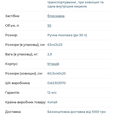
транспортування , три зовнішні та
одна внутрішня кишеня
Застібка:
блискавка
Об'єм, л:
50
Розмір:
Ручна поклажа (до 50 л)
Розміри (в упаковці), см:
63x43x23
Вага (в упаковці), кг:
2,9
Корпус:
М'який
Розміри (зовнішні), см:
60,5x40x20
ШК виробника:
DAS303570
Гарантія:
12 міс
Країна-виробник товару:
Китай
Доставка:
Безкоштовна доставка від 1000 грн