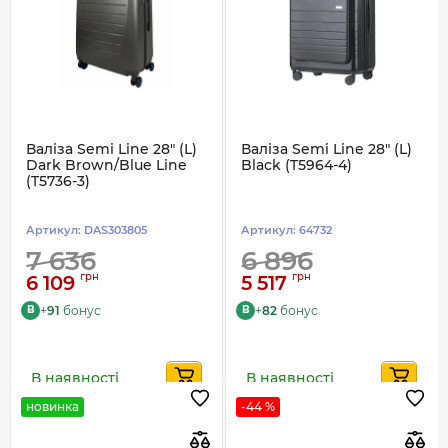
Валіза Semi Line 28" (L)
Валіза Semi Line 28" (L)
Dark Brown/Blue Line
Black (T5964-4)
(T5736-3)
Артикул:
DAS303805
Артикул:
64732
7 636
6 896
грн
грн
6 109
5 517
+
91
бонус
+
82
бонус
B
B
В наявності
В наявності
новинка
-44 %