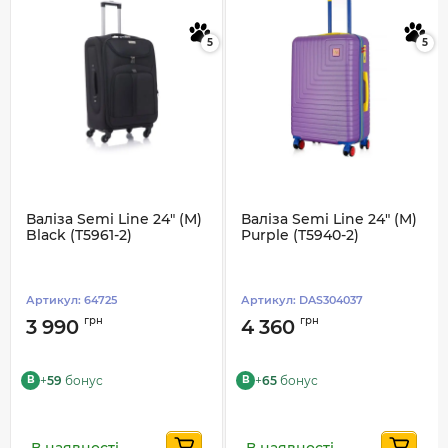
5
5
Валіза Semi Line 24" (M)
Валіза Semi Line 24" (M)
Black (T5961-2)
Purple (T5940-2)
Артикул:
64725
Артикул:
DAS304037
грн
грн
3 990
4 360
+
59
бонус
+
65
бонус
B
B
В наявності
В наявності