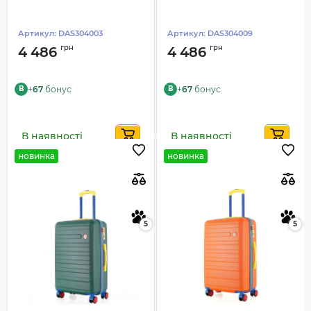
Артикул:
DAS304003
Артикул:
DAS304009
грн
грн
4 486
4 486
+
67
бонус
+
67
бонус
B
B
В наявності
В наявності
новинка
новинка
5
5