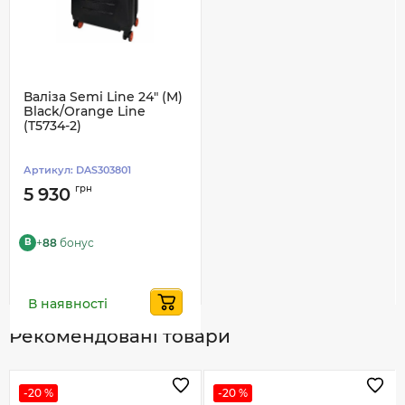
Валіза Semi Line 24" (M)
Black/Orange Line
(T5734-2)
Артикул:
DAS303801
грн
5 930
+
88
бонус
B
В наявності
Рекомендовані товари
-20 %
-20 %