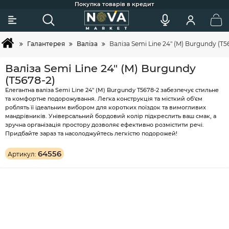
Сковорідки для індукції, гриля та щоденного готування
Більше 2х покупок - постійний клієнт - тоді вам знижка ;)
Акції та додаткові знижки для постійних клієнтів
Найкраща професійна косметика для догляду
Широкий вибір товарів та зручний підбір
Швидка доставка по Україні
Покупка товарів в кредит
Галантерея
Валіза
Валіза Semi Line 24" (M) Burgundy (T5
Валіза Semi Line 24" (M) Burgundy
(T5678-2)
Елегантна валіза Semi Line 24" (M) Burgundy T5678-2 забезпечує стильне
та комфортне подорожування. Легка конструкція та місткий об'єм
роблять її ідеальним вибором для коротких поїздок та вимогливих
мандрівників. Універсальний бордовий колір підкреслить ваш смак, а
зручна організація простору дозволяє ефективно розмістити речі.
Придбайте зараз та насолоджуйтесь легкістю подорожей!
64556
Артикул: