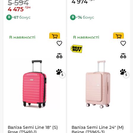
5 594
4 974
грн
4 475
+
67
бонус
+
74
бонус
B
B
В наявності
В наявності
5
5
Валіза Semi Line 18" (S)
Валіза Semi Line 24" (M)
Rose (T5491-1)
Beige (T5965-3)