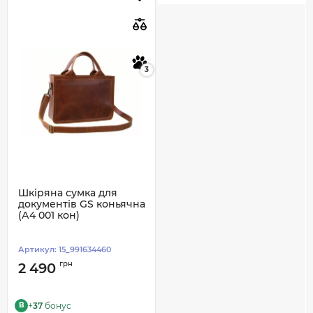
3
Шкіряна сумка для
документів GS коньячна
(А4 001 кон)
Артикул:
15_991634460
грн
2 490
+
37
бонус
B