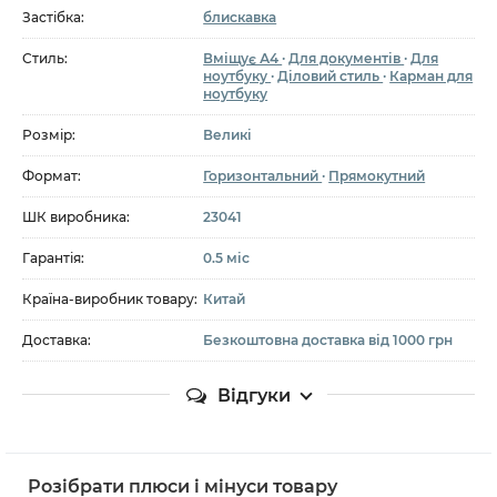
Застібка:
блискавка
Стиль:
Вміщує А4
·
Для документів
·
Для
ноутбуку
·
Діловий стиль
·
Карман для
ноутбуку
Розмір:
Великі
Формат:
Горизонтальний
·
Прямокутний
ШК виробника:
23041
Гарантія:
0.5 міс
Країна-виробник товару:
Китай
Доставка:
Безкоштовна доставка від 1000 грн
Відгуки
Розібрати плюси і мінуси товару