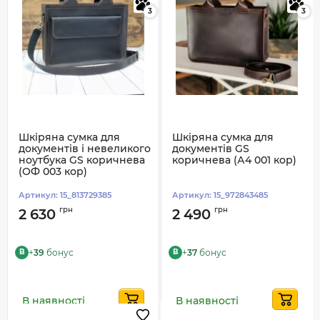
3
3
Шкіряна сумка для
Шкіряна сумка для
документів і невеликого
документів GS
ноутбука GS коричнева
коричнева (А4 001 кор)
(ОФ 003 кор)
Артикул:
15_813729385
Артикул:
15_972843485
грн
грн
2 630
2 490
+
39
бонус
+
37
бонус
B
B
В наявності
В наявності