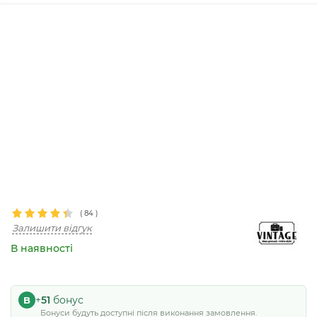
(
84
)
Залишити відгук
В наявності
+
51
бонус
B
3
Бонуси будуть доступні після виконання замовлення.