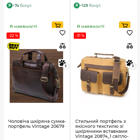
+
74
бонус
+
129
бонус
B
B
В наявності
В наявності
-22 %
-31 %
3
3
Чоловіча шкіряна сумка-
Стильний портфель з
портфель Vintage 20679
якісного текстилю зі
шкіряними вставками
Vintage 20874_1 світло-