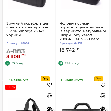
Зручний портфель для
Чоловіча сумка-
чоловіків з натуральної
портфель для ноутбука
шкіри Vintage 23042
із зернистої натуральної
чорний
шкіри Tony Perotti
20864_1 (6036-38 nero)
чорна
Артикул:
63956
Артикул:
64237
грн
4 883
18 742
грн
3 808
+
57
бонус
+
281
бонус
B
B
В наявності
В наявності
-50 %