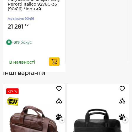
Perotti Italico 9276G-35
(90416) Чорний
Артикул:
90416
грн
21 281
+
319
бонус
B
В наявності
Інші варіанти
-27 %
3
3