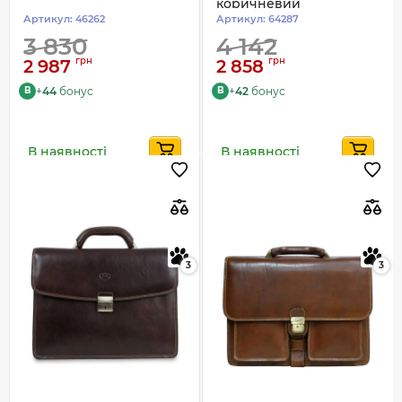
коричневий
Артикул:
46262
Артикул:
64287
3 830
4 142
грн
грн
2 987
2 858
+
44
бонус
+
42
бонус
B
B
В наявності
В наявності
3
3