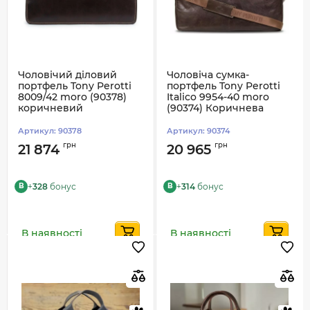
Чоловічий діловий
Чоловіча сумка-
портфель Tony Perotti
портфель Tony Perotti
8009/42 moro (90378)
Italico 9954-40 moro
коричневий
(90374) Коричнева
Артикул:
90378
Артикул:
90374
грн
грн
21 874
20 965
+
328
бонус
+
314
бонус
B
B
В наявності
В наявності