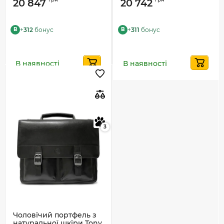
20 847
20 742
+
312
бонус
+
311
бонус
B
B
В наявності
В наявності
3
Чоловічий портфель з
натуральної шкіри Tony