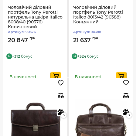
Чоловічий діловий
Чоловічий діловий
портфель Tony Perotti
портфель Tony Perotti
натуральна шкіра Italico
Italico 8013/42 (90388)
8008/40 (90376)
Коньячний
Коричневий
Артикул:
90376
Артикул:
90388
грн
грн
20 847
21 637
+
312
бонус
+
324
бонус
B
B
В наявності
В наявності
3
3