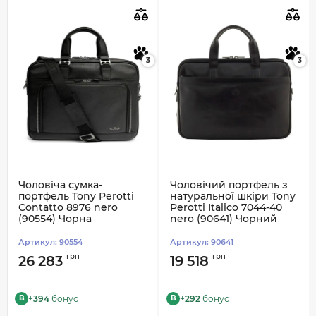
3
3
Чоловіча сумка-
Чоловічий портфель з
портфель Tony Perotti
натуральної шкіри Tony
Contatto 8976 nero
Perotti Italico 7044-40
(90554) Чорна
nero (90641) Чорний
Артикул:
90554
Артикул:
90641
грн
грн
26 283
19 518
+
394
бонус
+
292
бонус
B
B