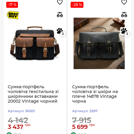
-17 %
-28 %
3
3
Сумка-портфель
Сумка-портфель
чоловіча текстильна зі
чоловіча зі шкіри на
шкіряними вставками
плече 14878 Vintage
20002 Vintage чорний
чорна
Артикул:
36303
Артикул:
32911
4 142
7 915
грн
грн
3 437
5 699