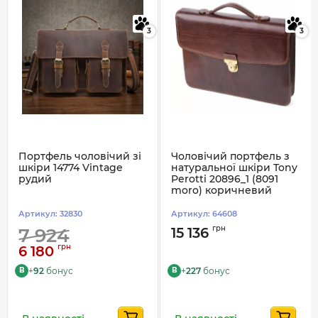
3
3
Портфель чоловічий зі
Чоловічий портфель з
шкіри 14774 Vintage
натуральної шкіри Tony
рудий
Perotti 20896_1 (8091
moro) коричневий
Артикул:
32830
Артикул:
64608
грн
7 924
15 136
грн
6 180
+
92
бонус
+
227
бонус
B
B