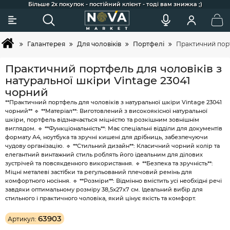
Сковорідки для індукції, гриля та щоденного готування
Більше 2х покупок - постійний клієнт - тоді вам знижка ;)
Акції та додаткові знижки для постійних клієнтів
Найкраща професійна косметика для догляду
Широкий вибір товарів та зручний підбір
Швидка доставка по Україні
Покупка товарів в кредит
Галантерея
Для чоловіків
Портфелі
Практичний порт
Практичний портфель для чоловіків з
натуральної шкіри Vintage 23041
чорний
**Практичний портфель для чоловіків з натуральної шкіри Vintage 23041
чорний** 🔹 **Матеріал**: Виготовлений з високоякісної натуральної
шкіри, портфель відзначається міцністю та розкішним зовнішнім
виглядом. 🔹 **Функціональність**: Має спеціальні відділи для документів
формату А4, ноутбука та зручні кишені для дрібниць, забезпечуючи
чудову організацію. 🔹 **Стильний дизайн**: Класичний чорний колір та
елегантний винтажний стиль роблять його ідеальним для ділових
зустрічей та повсякденного використання. 🔹 **Безпека та зручність**:
Міцні металеві застібки та регульований плечовий ремінь для
комфортного носіння. 🔹 **Розміри**: Відмінно вмістить усі необхідні речі
завдяки оптимальному розміру 38,5х27х7 см. Ідеальний вибір для
стильного і практичного чоловіка, який цінує якість та комфорт.
63903
Артикул: