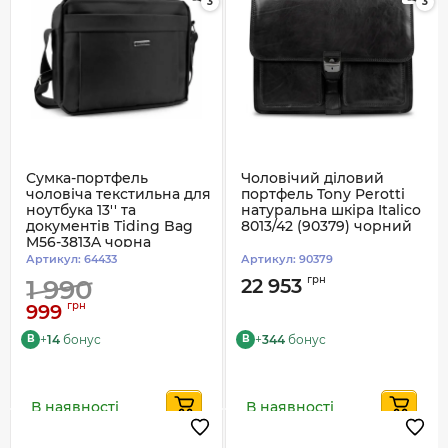
3
3
Сумка-портфель
Чоловічий діловий
чоловіча текстильна для
портфель Tony Perotti
ноутбука 13'' та
натуральна шкіра Italico
документів Tiding Bag
8013/42 (90379) чорний
M56-3813A чорна
Артикул:
64433
Артикул:
90379
грн
1 990
22 953
грн
999
+
14
бонус
+
344
бонус
B
B
В наявності
В наявності