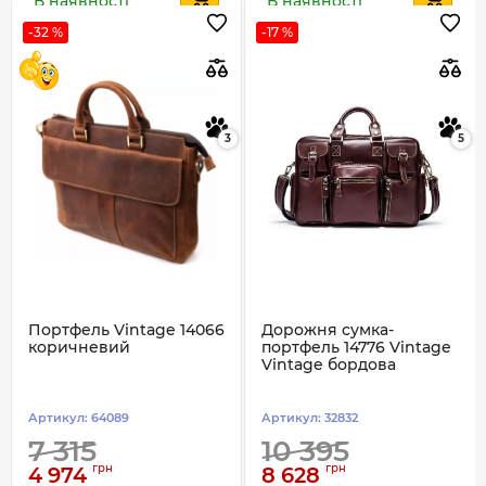
В наявності
В наявності
-32 %
-17 %
3
5
Портфель Vintage 14066
Дорожня сумка-
коричневий
портфель 14776 Vintage
Vintage бордова
Артикул:
64089
Артикул:
32832
7 315
10 395
грн
грн
4 974
8 628