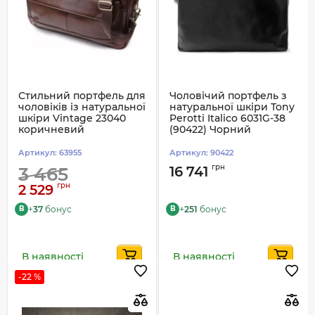
Стильний портфель для
Чоловічий портфель з
чоловіків із натуральної
натуральної шкіри Tony
шкіри Vintage 23040
Perotti Italico 6031G-38
коричневий
(90422) Чорний
Артикул:
63955
Артикул:
90422
грн
3 465
16 741
грн
2 529
+
37
бонус
+
251
бонус
B
B
В наявності
В наявності
-22 %