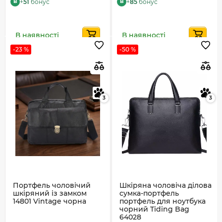
+
51
бонус
+
85
бонус
B
B
В наявності
В наявності
-23 %
-50 %
3
3
Портфель чоловічий
Шкіряна чоловіча ділова
шкіряний із замком
сумка-портфель
14801 Vintage чорна
портфель для ноутбука
чорний Tiding Bag
64028