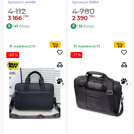
Артикул:
44496
Артикул:
63814
4 112
4 780
грн
грн
3 166
2 390
+
47
бонус
+
35
бонус
B
B
В наявності
В наявності
-50 %
-17 %
3
3