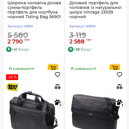
Шкіряна чоловіча ділова
Діловий портфель для
сумка-портфель
чоловіків із натуральної
портфель для ноутбука
шкіри Vintage 23039
чорний Tiding Bag 56901
чорний
Артикул:
63815
Артикул:
63902
5 580
3 119
грн
грн
2 790
2 588
+
41
бонус
+
38
бонус
B
B
В наявності
В наявності
-22 %
3
3