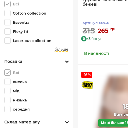
Всі
бежеві
Cotton collection
Essential
Артикул:
60940
315
грн
265
Flexy fit
+
3
бонус
B
Laser-cut collection
більше
В наявності
Посадка
Всі
-16 %
висока
міді
низька
1
середня
Вам вж
Склад матеріалу
Мені більше 1