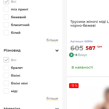
Всі
mix принт
бежевий
Трусики жіночі міді
блакитний
чорно-бежеві
білий
більше
Артикул:
60954
605
грн
587
Різновид
+
8
бонус
B
Всі
В наявності
бралет
бікіні
бікіні міні
-15 %
міді
більше
Матеріал