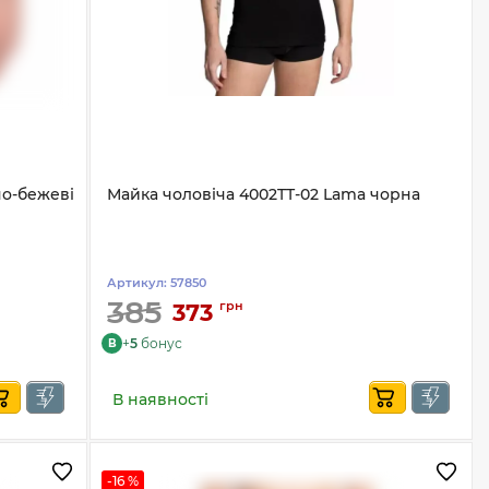
но-бежеві
Майка чоловіча 4002TT-02 Lama чорна
Артикул:
57850
385
грн
373
+
5
бонус
B
В наявності
-16 %