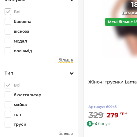
1
Всі
Вам вж
бавовна
Мені більше 1
віскоза
модал
поліамід
більше
Тип
Жіночі трусики Lama
Всі
бюстгальтер
майка
Артикул:
60943
329
грн
279
топ
+
4
бонус
B
труси
більше