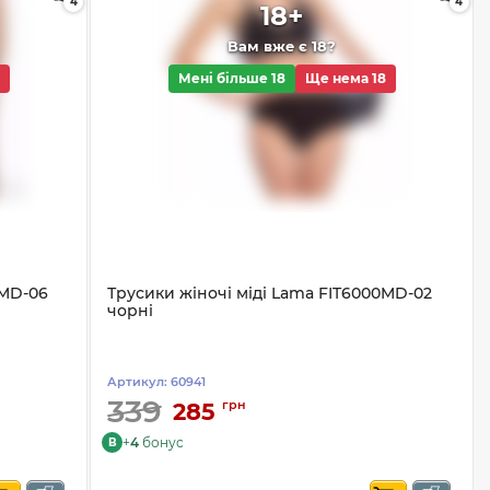
4
4
18+
Вам вже є 18?
Мені більше 18
Ще нема 18
0MD-06
Трусики жіночі міді Lama FIT6000MD-02
чорні
Артикул:
60941
339
грн
285
+
4
бонус
B