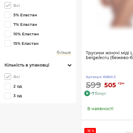
Всі
5% Еластан
7% Еластан
10% Еластан
15% Еластан
більше
Трусики жіночі міді
beige/ecru (бежево-бі
Кількість в упаковці
Всі
Артикул:
60841-2
599
грн
505
2 од
+
7
бонус
B
3 од
В наявності
-16 %