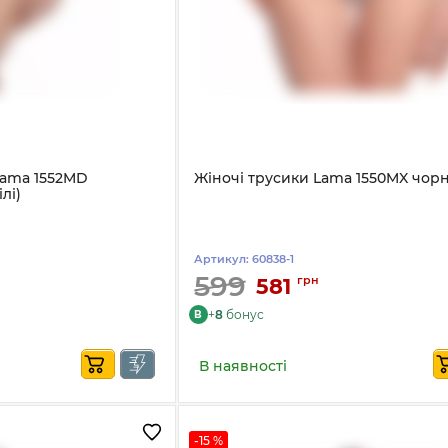
 Lama 1552MD
Жіночі трусики Lama 1550MX чор
лі)
Артикул:
60838-1
599
грн
581
+
8
бонус
B
В наявності
-15 %