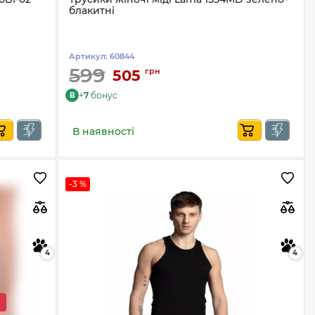
блакитні
Артикул:
60844
599
грн
505
+
7
бонус
B
В наявності
-3 %
4
4