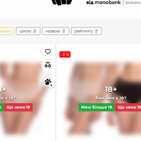
анням
ціною
назвою
рейтингу
-3 %
4
8+
18+
е є 18?
Вам вже є 18?
8
Ще нема 18
Мені більше 18
Ще нема 18