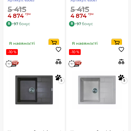
Артикул:
65083
Артикул:
65087
5 415
5 415
грн
грн
4 874
4 874
+
97
бонус
+
97
бонус
B
B
В наявності
В наявності
-10 %
-10 %
5
5