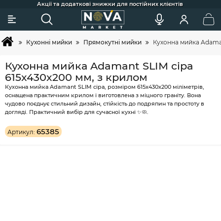
Сковорідки для індукції, гриля та щоденного готування
Більше 2х покупок - постійний клієнт - тоді вам знижка ;)
Акції та додаткові знижки для постійних клієнтів
Найкраща професійна косметика для догляду
Широкий вибір товарів та зручний підбір
Швидка доставка по Україні
Покупка товарів в кредит
Кухонні мийки
Прямокутні мийки
Кухонна мийка Adaman
Кухонна мийка Adamant SLIM сіра
615x430x200 мм, з крилом
Кухонна мийка Adamant SLIM сіра, розміром 615x430x200 міліметрів,
оснащена практичним крилом і виготовлена з міцного граніту. Вона
чудово поєднує стильний дизайн, стійкість до подряпин та простоту в
догляді. Практичний вибір для сучасної кухні ✨🧼.
65385
Артикул: