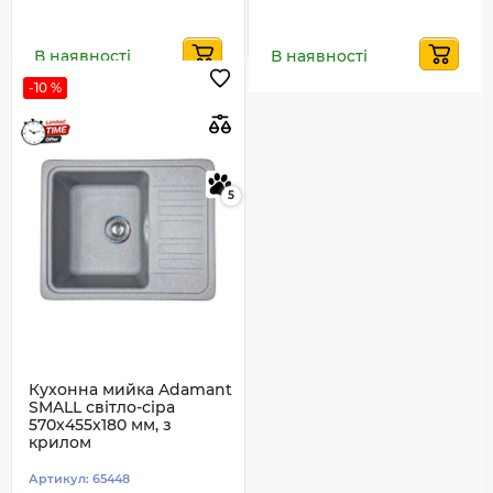
В наявності
В наявності
-10 %
5
Кухонна мийка Adamant
SMALL світло-сіра
570x455x180 мм, з
крилом
Артикул:
65448