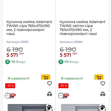
Кухонна мийка Adamant
Кухонна мийка Adamant
TWINS сіра 765x470x190
TWINS світло-сіра
мм, 2 повнорозмірні
765x470x190 мм, 2
чаші
повнорозмірні чаші
Артикул:
65291
Артикул:
65296
6 190
6 190
грн
грн
5 571
5 571
+
111
бонус
+
111
бонус
B
B
В наявності
В наявності
-10 %
-10 %
5
5