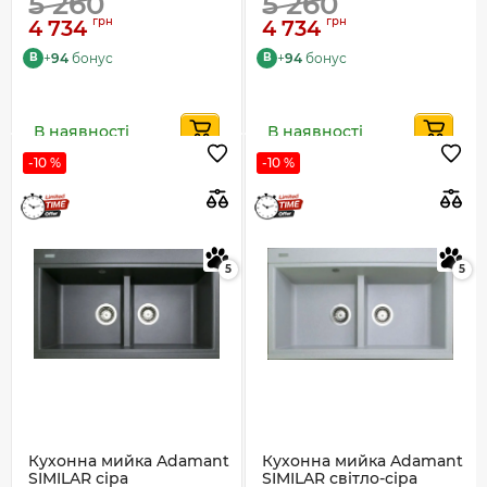
5 260
5 260
грн
грн
4 734
4 734
+
94
бонус
+
94
бонус
B
B
В наявності
В наявності
-10 %
-10 %
5
5
Кухонна мийка Adamant
Кухонна мийка Adamant
SIMILAR сіра
SIMILAR світло-сіра