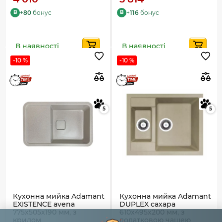
+
80
бонус
+
116
бонус
B
B
В наявності
В наявності
-10 %
-10 %
5
5
Кухонна мийка Adamant
Кухонна мийка Adamant
EXISTENCE avena
DUPLEX сахара
775x505x190 мм, з
610x495x200 мм, з
крилом
додатковою чашею