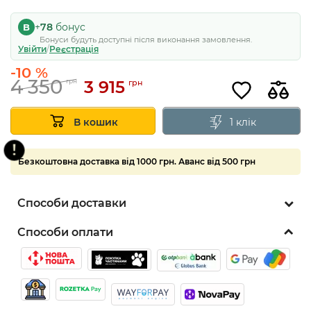
Суперціна
+
78
бонус
B
Бонуси будуть доступні після виконання замовлення.
Увійти
/
Реєстрація
-10 %
4 350
3 915
5
грн
грн
1 клік
В кошик
Безкоштовна доставка від 1000 грн. Аванс від 500 грн
Способи доставки
Способи оплати