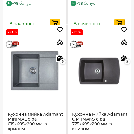
+
78
бонус
+
78
бонус
B
B
В наявності
В наявності
-10 %
-10 %
5
5
Кухонна мийка Adamant
Кухонна мийка Adamant
MINIMAL сіра
OPTIMAKS сіра
615x495x200 мм, з
775x495x200 мм, з
крилом
крилом