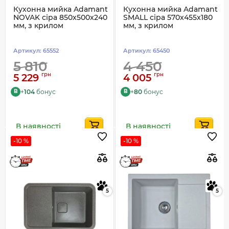
Кухонна мийка Adamant
Кухонна мийка Adamant
NOVAK сіра 850x500x240
SMALL сіра 570x455x180
мм, з крилом
мм, з крилом
Артикул:
65552
Артикул:
65450
5 810
4 450
грн
грн
5 229
4 005
+
104
бонус
+
80
бонус
B
B
В наявності
В наявності
-10 %
-10 %
5
5