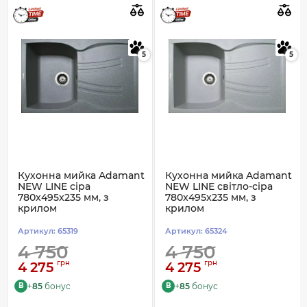
5
5
Кухонна мийка Adamant
Кухонна мийка Adamant
NEW LINE сіра
NEW LINE світло-сіра
780x495x235 мм, з
780x495x235 мм, з
крилом
крилом
Артикул:
65319
Артикул:
65324
4 750
4 750
грн
грн
4 275
4 275
+
85
бонус
+
85
бонус
B
B