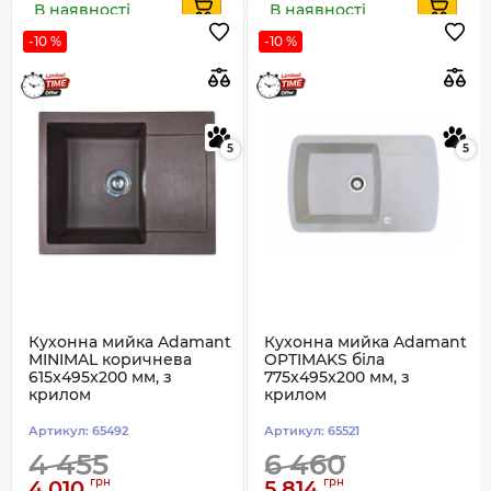
В наявності
В наявності
-10 %
-10 %
5
5
Кухонна мийка Adamant
Кухонна мийка Adamant
MINIMAL коричнева
OPTIMAKS біла
615x495x200 мм, з
775x495x200 мм, з
крилом
крилом
Артикул:
65492
Артикул:
65521
4 455
6 460
грн
грн
4 010
5 814