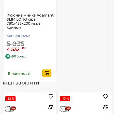
Кухонна мийка Adamant
SLIM LONG сіра
780x435x200 мм, з
крилом
Артикул:
65369
5 035
грн
4 532
+
90
бонус
B
В наявності
Інші варіанти
-10 %
-10 %