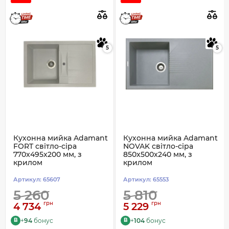
5
5
Кухонна мийка Adamant
Кухонна мийка Adamant
FORT світло-сіра
NOVAK світло-сіра
770x495x200 мм, з
850x500x240 мм, з
крилом
крилом
Артикул:
65607
Артикул:
65553
5 260
5 810
грн
грн
4 734
5 229
+
94
бонус
+
104
бонус
B
B