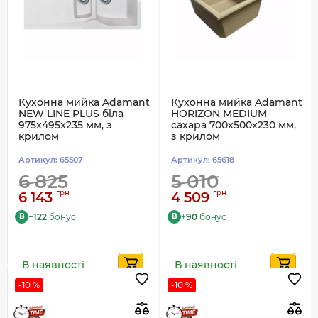
Кухонна мийка Adamant
Кухонна мийка Adamant
NEW LINE PLUS біла
HORIZON MEDIUM
975x495x235 мм, з
сахара 700x500x230 мм,
крилом
з крилом
Артикул:
65507
Артикул:
65618
6 825
5 010
грн
грн
6 143
4 509
+
122
бонус
+
90
бонус
B
B
В наявності
В наявності
-10 %
-10 %