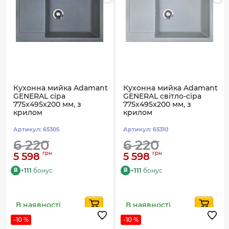
Кухонна мийка Adamant
Кухонна мийка Adamant
GENERAL сіра
GENERAL світло-сіра
775x495x200 мм, з
775x495x200 мм, з
крилом
крилом
Артикул:
65305
Артикул:
65310
6 220
6 220
грн
грн
5 598
5 598
+
111
бонус
+
111
бонус
B
B
В наявності
В наявності
-10 %
-10 %