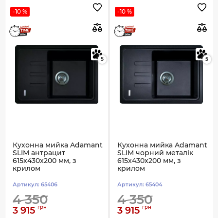
-10 %
-10 %
5
5
Кухонна мийка Adamant
Кухонна мийка Adamant
SLIM антрацит
SLIM чорний металік
615x430x200 мм, з
615x430x200 мм, з
крилом
крилом
Артикул:
65406
Артикул:
65404
4 350
4 350
грн
грн
3 915
3 915