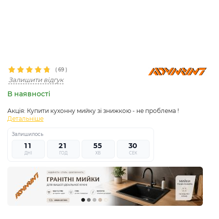
(
69
)
Залишити відгук
В наявності
Акція:
Купити кухонну мийку зі знижкою - не проблема !
Детальніше
Залишилось
1
1
2
1
5
5
2
8
9
ДНІ
ГОД
ХВ
СЕК