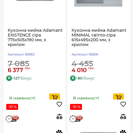
Кухонна мийка Adamant
Кухонна мийка Adamant
EXISTENCE сіра
MINIMAL світло-сіра
775x505x190 мм, з
615x495x200 мм, з
крилом
крилом
Артикул:
65563
Артикул:
65505
7 085
4 455
грн
грн
6 377
4 010
+
127
бонус
+
80
бонус
B
B
В наявності
В наявності
-10 %
-10 %