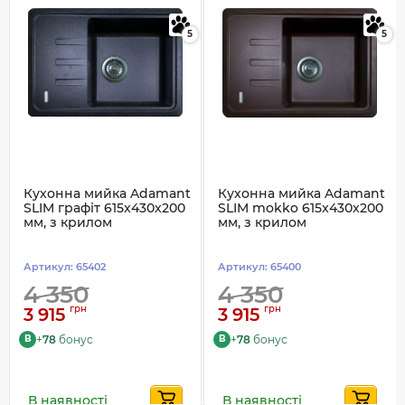
5
5
Кухонна мийка Adamant
Кухонна мийка Adamant
SLIM графіт 615x430x200
SLIM mokko 615x430x200
мм, з крилом
мм, з крилом
Артикул:
65402
Артикул:
65400
4 350
4 350
грн
грн
3 915
3 915
+
78
бонус
+
78
бонус
B
B
В наявності
В наявності