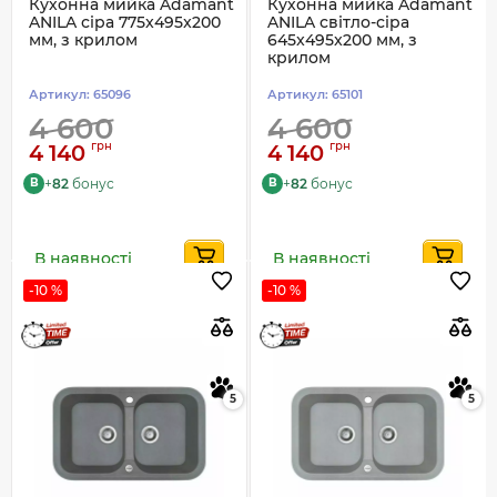
Кухонна мийка Adamant
Кухонна мийка Adamant
ANILA сіра 775x495x200
ANILA світло-сіра
мм, з крилом
645x495x200 мм, з
крилом
Артикул:
65096
Артикул:
65101
4 600
4 600
грн
грн
4 140
4 140
+
82
бонус
+
82
бонус
B
B
В наявності
В наявності
-10 %
-10 %
5
5