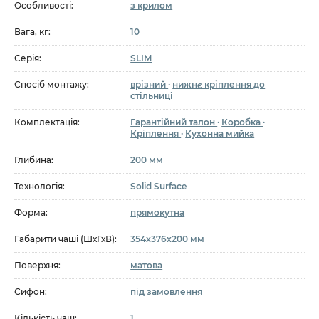
Особливості:
з крилом
Вага, кг:
10
Серія:
SLIM
Спосіб монтажу:
врізний
·
нижнє кріплення до
стільниці
Комплектація:
Гарантійний талон
·
Коробка
·
Кріплення
·
Кухонна мийка
Глибина:
200 мм
Технологія:
Solid Surface
Форма:
прямокутна
Габарити чаші (ШхГхВ):
354x376x200 мм
Поверхня:
матова
Сифон:
під замовлення
Кількість чаш:
1