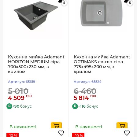
5
5
Кухонна мийка Adamant
Кухонна мийка Adamant
HORIZON MEDIUM сіра
OPTIMAKS світло-сіра
700x500x230 мм, з
775x495x200 мм, з
крилом
крилом
Артикул:
65619
Артикул:
65524
5 010
6 460
грн
грн
4 509
5 814
+
90
бонус
+
116
бонус
B
B
В наявності
В наявності
-10 %
-10 %