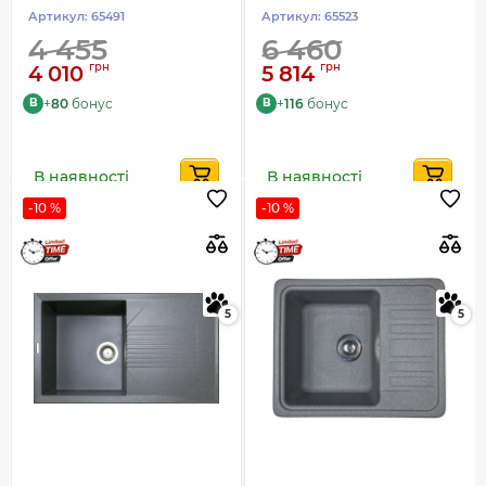
Артикул:
65491
Артикул:
65523
4 455
6 460
грн
грн
4 010
5 814
+
80
бонус
+
116
бонус
B
B
В наявності
В наявності
-10 %
-10 %
5
5