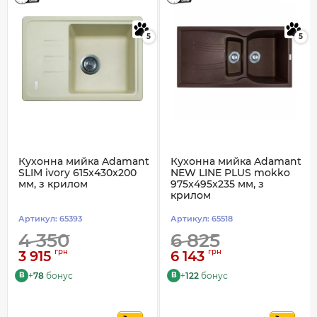
5
5
Кухонна мийка Adamant
Кухонна мийка Adamant
SLIM ivory 615x430x200
NEW LINE PLUS mokko
мм, з крилом
975x495x235 мм, з
крилом
Артикул:
65393
Артикул:
65518
4 350
6 825
грн
грн
3 915
6 143
+
78
бонус
+
122
бонус
B
B