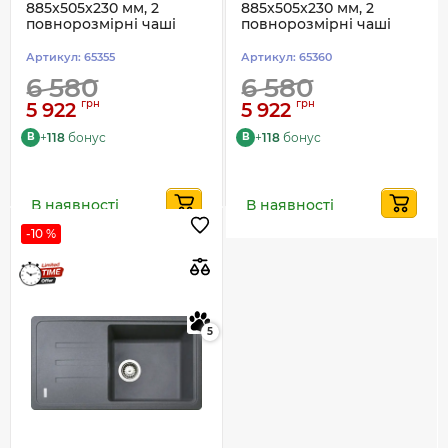
885x505x230 мм, 2
885x505x230 мм, 2
повнорозмірні чаші
повнорозмірні чаші
Артикул:
65355
Артикул:
65360
6 580
6 580
грн
грн
5 922
5 922
+
118
бонус
+
118
бонус
B
B
В наявності
В наявності
-10 %
5