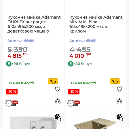
Кухонна мийка Adamant
Кухонна мийка Adamant
DUPLEX антрацит
MINIMAL біла
610x495x200 мм, з
615x495x200 мм, з
додатковою чашею
крилом
Артикул:
65480
Артикул:
65485
5 350
4 455
грн
грн
4 815
4 010
+
96
бонус
+
80
бонус
B
B
В наявності
В наявності
-10 %
-10 %
5
5