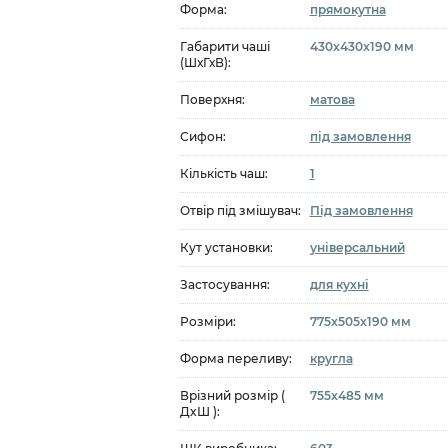
Форма:
прямокутна
Габарити чаші
430x430x190 мм
(ШхГхВ):
Поверхня:
матова
Сифон:
під замовлення
Кількість чаш:
1
Отвір під змішувач:
Під замовлення
Кут установки:
універсальний
Застосування:
для кухні
Розміри:
775x505x190 мм
Форма переливу:
кругла
Врізний розмір (
755x485 мм
ДxШ ):