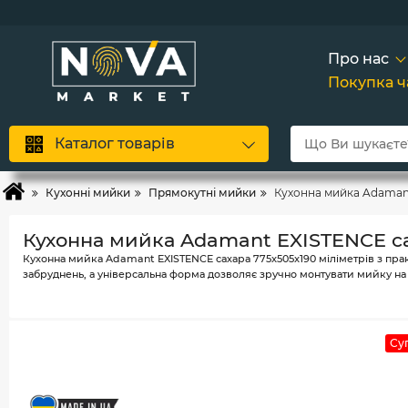
Більш
Сков
А
Про нас
Покупка 
Каталог товарів
Кухонні мийки
Прямокутні мийки
Кухонна мийка Adamant
Кухонна мийка Adamant EXISTENCE са
Кухонна мийка Adamant EXISTENCE сахара 775x505x190 міліметрів з практ
забруднень, а універсальна форма дозволяє зручно монтувати мийку на 
Су