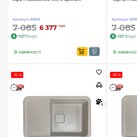
Артикул:
65563
Артикул:
655
7 085
7 085
грн
6 377
+
127
бонус
+
127
бонус
B
B
В наявності
В наявнос
-10 %
-10 %
5