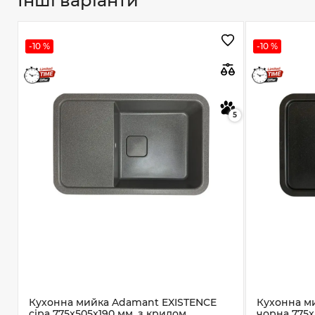
Інші варіанти
-10 %
-10 %
5
Кухонна мийка Adamant EXISTENCE
Кухонна м
сіра 775x505x190 мм, з крилом
чорна 775x