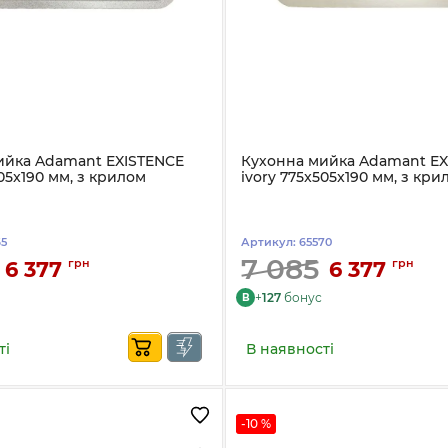
ийка Adamant EXISTENCE
Кухонна мийка Adamant EX
505x190 мм, з крилом
ivory 775x505x190 мм, з кри
65
Артикул:
65570
7 085
грн
грн
6 377
6 377
+
127
бонус
B
ті
В наявності
-10 %