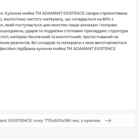
йні. Кухонна мийка ТМ ADAMANT EXISTENCE сахара спроектована
 екологічно чистого матеріалу, що складається на 80% з
іал, який поступається цим якостям лише алмазам і топазам.
 пошкоджень, ударів та подряпин столовим приладдям; структура
тоті; матеріал безпечний та екологічний, протестований на
ічних реагентів. Всі складові та матеріали з яких виготовляються
рофесійно підібрана кухонна мийка ТМ ADAMANT EXISTENCE
nt EXISTENCE ivory 775x505x190 мм, з крилом