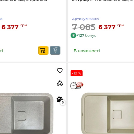
68
Артикул:
65569
7 085
грн
грн
6 377
6 377
+
127
бонус
B
ті
В наявності
-10 %
5