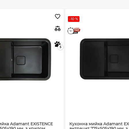
-10 %
5
ийка Adamant EXISTENCE
Кухонна мийка Adamant EX
505x190 мм, з крилом
антрацит 775x505x190 мм, 