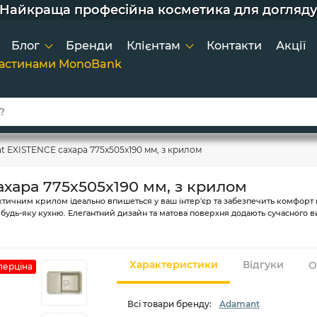
е 2х покупок - постійний клієнт - тоді вам зни
орідки для індукції, гриля та щоденного готу
кції та додаткові знижки для постійних клієнт
Найкраща професійна косметика для догляд
Широкий вибір товарів та зручний підбір
Швидка доставка по Україні
Покупка товарів в кредит
Блог
Бренди
Клієнтам
Контакти
Акції
частинами MonoBank
 EXISTENCE сахара 775x505x190 мм, з крилом
хара 775x505x190 мм, з крилом
ичним крилом ідеально впишеться у ваш інтер'єр та забезпечить комфорт під
будь-яку кухню. Елегантний дизайн та матова поверхня додають сучасного ви
Характеристики
Відгуки
О
перціна
Всі товари бренду:
Adamant