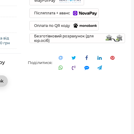
WayForPay
Післяплата + аванс
Оплата по QR коду
Безготівковий розрахунок (для
а від
юр.осіб)
00 грн
ру
Поділитися:
ok