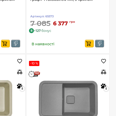
Артикул:
65573
7 085
грн
6 377
+
127
бонус
B
В наявності
-10 %
5
5