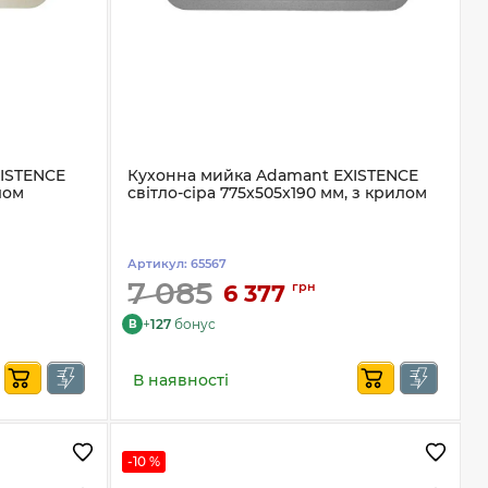
ISTENCE
Кухонна мийка Adamant EXISTENCE
лом
світло-сіра 775x505x190 мм, з крилом
Артикул:
65567
7 085
грн
6 377
+
127
бонус
B
В наявності
-10 %