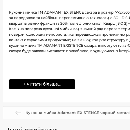
Кухонна мийка ТМ ADAMANT EXISTENCE сахара в розмірі 775x505
за передовою та найбільш перспективною технологією SOLID SUR
кварцитів різних фракцій та 20% поліефірних смол. Кварц ( SiO 2
Кам'яна поверхня кухонної мийки має значний ряд переваг: терм
поверхні однорідна непориста, яка перешкоджає прониканню різн
контакт с харчовими продуктами; не змінює колір та структуру під
кухонна мийка ТМ ADAMANT EXISTENCE сахара, імпортуються з Є
сахара буде завжди виглядати привабливо, поєднуючись з інтер’єр
+ читати більше...
Кухонна мийка Adamant EXISTENCE чорний металік