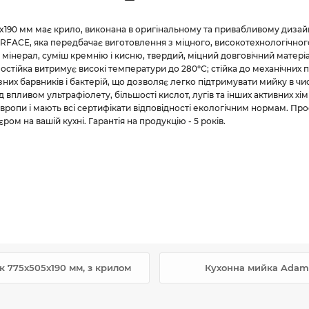
x190 мм має крило, виконана в оригінальному та привабливому диза
FACE, яка передбачає виготовлення з міцного, високотехнологічного,
) – мінерал, суміш кремнію і кисню, твердий, міцний довговічний матер
остійка витримує високі температури до 280°С; стійка до механічних
их барвників і бактерій, що дозволяє легко підтримувати мийку в чис
 впливом ультрафіолету, більшості кислот, лугів та інших активних хім
вропи і мають всі сертифікати відповідності екологічним нормам. П
ом на вашій кухні. Гарантія на продукцію - 5 років.
 775x505x190 мм, з крилом
Кухонна мийка Adama