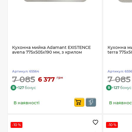
Кухонна мийка Adamant EXISTENCE
Кухонна м
avena 775x505x190 мм, з крилом
terra 775x
Артикул:
65564
Артикул:
655
7 085
7 085
грн
6 377
+
127
бонус
+
127
бонус
B
B
В наявності
В наявнос
-10 %
-10 %