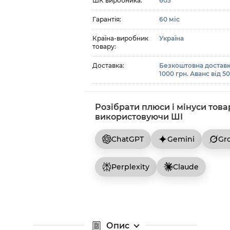
ШК виробника:
603
Гарантія:
60 міс
Країна-виробник
Україна
товару:
Доставка:
Безкоштовна доставк
1000 грн. Аванс від 5
Розібрати плюси і мінуси това
використовуючи ШІ
ChatGPT
Gemini
Gr
Perplexity
Claude
Опис