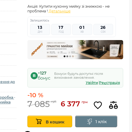
Акція:
Купити кухонну мийку зі знижкою - не
проблема !
Детальніше
Залишилось
1
3
1
7
0
1
2
4
5
ДНІ
ГОД
ХВ
СЕК
+
127
Бонуси будуть доступні після
B
бонус
виконання замовлення.
лення до
Увійти
/
Реєстрація
-10 %
оробка
·
7 085
6 377
грн
мийка
грн
1 клік
В кошик