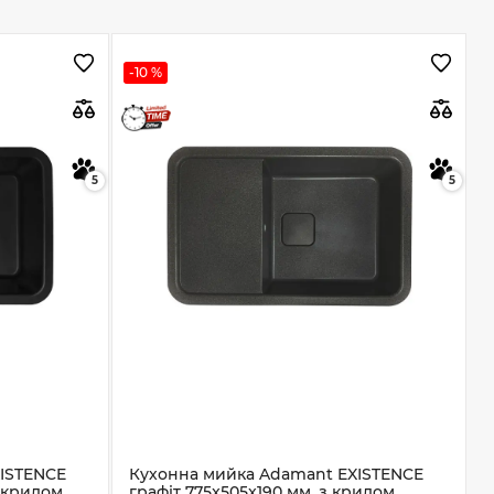
-10 %
5
5
ISTENCE
Кухонна мийка Adamant EXISTENCE
з крилом
графіт 775x505x190 мм, з крилом