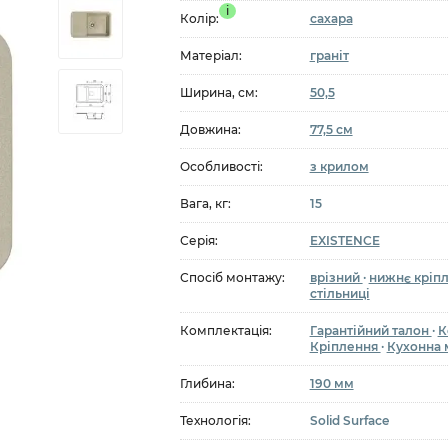
i
Колір:
сахара
5
Матеріал:
граніт
Ширина, см:
50,5
Довжина:
77,5 см
Особливості:
з крилом
Вага, кг:
15
Серія:
EXISTENCE
Спосіб монтажу:
врізний
·
нижнє кріп
стільниці
Комплектація:
Гарантійний талон
·
К
Кріплення
·
Кухонна 
Глибина:
190 мм
Технологія:
Solid Surface