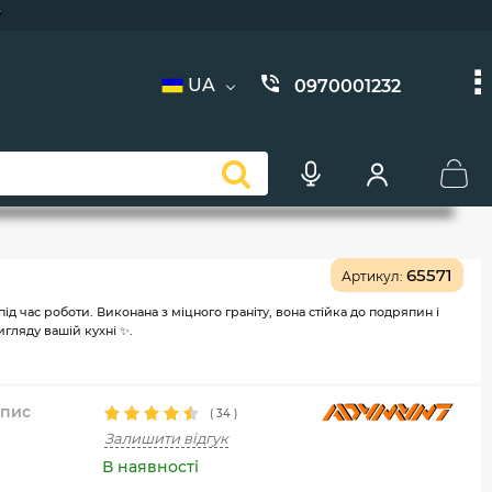
жка ;)
вання
ів
у
UA
0970001232
65571
Артикул:
 час роботи. Виконана з міцного граніту, вона стійка до подряпин і
гляду вашій кухні ✨.
пис
(
34
)
Залишити відгук
В наявності