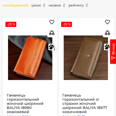
замовчуванням
ціною
назвою
рейтингу
-25 %
-25 %
Фільтр
3
3
Гаманець
Гаманець
горизонтальний
горизонтальний зі
жіночий шкіряний
стразом жіночий
BALIYA 18980
шкіряний BALIYA 18977
оранжевий
коричневий