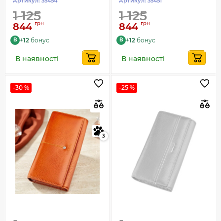
Артикул:
35454
Артикул:
35451
1 125
1 125
грн
грн
844
844
+
12
бонус
+
12
бонус
B
B
В наявності
В наявності
-30 %
-25 %
3