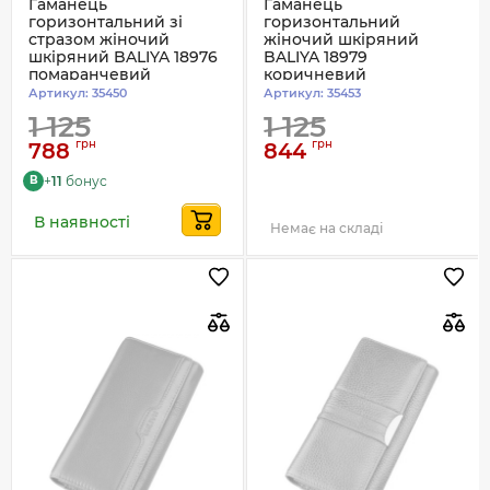
Гаманець
Гаманець
горизонтальний зі
горизонтальний
стразом жіночий
жіночий шкіряний
шкіряний BALIYA 18976
BALIYA 18979
помаранчевий
коричневий
Артикул:
35450
Артикул:
35453
1 125
1 125
грн
грн
788
844
+
11
бонус
B
В наявності
Немає на складі